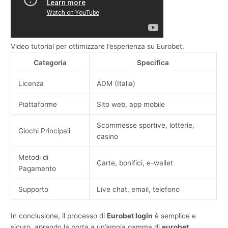
Video tutorial per ottimizzare l’esperienza su Eurobet.
Categoria
Specifica
Licenza
ADM (Italia)
Piattaforme
Sito web, app mobile
Scommesse sportive, lotterie,
Giochi Principali
casino
Metodi di
Carte, bonifici, e-wallet
Pagamento
Supporto
Live chat, email, telefono
In conclusione, il processo di
Eurobet login
è semplice e
sicuro, aprendo la porta a un’ampia gamma di
eurobet