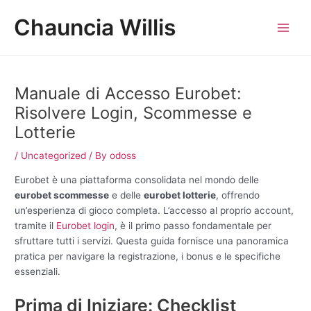
Skip
Post
MAI
Chauncia Willis
to
navigation
MEN
content
Manuale di Accesso Eurobet:
Risolvere Login, Scommesse e
Lotterie
/
Uncategorized
/ By
odoss
Eurobet è una piattaforma consolidata nel mondo delle
eurobet scommesse
e delle
eurobet lotterie
, offrendo
un’esperienza di gioco completa. L’accesso al proprio account,
tramite il
Eurobet login
, è il primo passo fondamentale per
sfruttare tutti i servizi. Questa guida fornisce una panoramica
pratica per navigare la registrazione, i bonus e le specifiche
essenziali.
Prima di Iniziare: Checklist