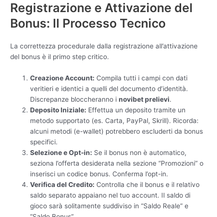
Registrazione e Attivazione del
Bonus: Il Processo Tecnico
La correttezza procedurale dalla registrazione all’attivazione
del bonus è il primo step critico.
Creazione Account:
Compila tutti i campi con dati
veritieri e identici a quelli del documento d’identità.
Discrepanze bloccheranno i
novibet prelievi
.
Deposito Iniziale:
Effettua un deposito tramite un
metodo supportato (es. Carta, PayPal, Skrill). Ricorda:
alcuni metodi (e-wallet) potrebbero escluderti da bonus
specifici.
Selezione e Opt-in:
Se il bonus non è automatico,
seziona l’offerta desiderata nella sezione “Promozioni” o
inserisci un codice bonus. Conferma l’opt-in.
Verifica del Credito:
Controlla che il bonus e il relativo
saldo separato appaiano nel tuo account. Il saldo di
gioco sarà solitamente suddiviso in “Saldo Reale” e
“Saldo Bonus”.