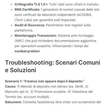
Crittografia TLS 1.2+:
Tutti i dati sono cifrati in transito.
RNG Certificato:
I generatori di numeri casuali delle slot
sono verificati da laboratori indipendenti (eCOGRA,
iTech Labs) per garantire esiti imparziali.
Audit di Sicurezza:
Penetration test regolari sulla
piattaforma.
Monitoraggio Transazioni:
Sistema anti-riciclaggio
(AML) che può richiedere documentazione aggiuntiva
per operazioni sospette, influenzando i tempi dei
novibet prelievi
.
Troubleshooting: Scenari Comuni
e Soluzioni
Scenario 1: “Il bonus non appare dopo il deposito.”
Cause:
1) Metodo di deposito non idoneo (es. Skrill). 2)
Mancato opt-in. 3) Promozione scaduta. 4) Violazione dei
Termini (es. account multipli).
Soluzione:
Contatta l’assistenza (live chat) con screenshot del