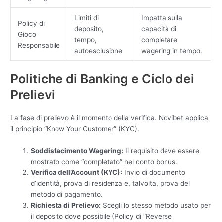
Limiti di
Impatta sulla
Policy di
deposito,
capacità di
Gioco
tempo,
completare
Responsabile
autoesclusione
wagering in tempo.
Politiche di Banking e Ciclo dei
Prelievi
La fase di prelievo è il momento della verifica. Novibet applica
il principio “Know Your Customer” (KYC).
Soddisfacimento Wagering:
Il requisito deve essere
mostrato come “completato” nel conto bonus.
Verifica dell’Account (KYC):
Invio di documento
d’identità, prova di residenza e, talvolta, prova del
metodo di pagamento.
Richiesta di Prelievo:
Scegli lo stesso metodo usato per
il deposito dove possibile (Policy di “Reverse