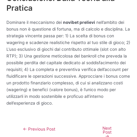
Pratica
Dominare il meccanismo dei
novibet prelievi
nell’ambito dei
bonus non è questione di fortuna, ma di calcolo e disciplina. La
strategia vincente passa per: 1) La scelta di bonus con
wagering e scadenze realistiche rispetto al tuo stile di gioco; 2)
L’uso esclusivo di giochi dal contributo ottimale (slot con alto
RTP); 3) Una gestione meticolosa del bankroll che preveda la
possibile perdita del capitale dedicato al soddisfacimento dei
requisiti; 4) La completa e preventiva verifica dell’account per
fluidificare le operazioni successive. Approcciare i bonus come
un prodotto finanziario complesso, di cui si analizzano costi
(wagering) e benefici (valore bonus), è l’unico modo per
utilizzarli in modo sostenibile e proficuo all’interno
dell’esperienza di gioco.
Next
←
Previous Post
Post
→