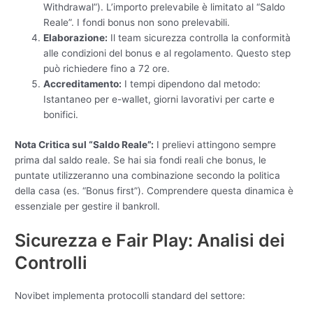
Withdrawal”). L’importo prelevabile è limitato al “Saldo
Reale”. I fondi bonus non sono prelevabili.
Elaborazione:
Il team sicurezza controlla la conformità
alle condizioni del bonus e al regolamento. Questo step
può richiedere fino a 72 ore.
Accreditamento:
I tempi dipendono dal metodo:
Istantaneo per e-wallet, giorni lavorativi per carte e
bonifici.
Nota Critica sul “Saldo Reale”:
I prelievi attingono sempre
prima dal saldo reale. Se hai sia fondi reali che bonus, le
puntate utilizzeranno una combinazione secondo la politica
della casa (es. “Bonus first”). Comprendere questa dinamica è
essenziale per gestire il bankroll.
Sicurezza e Fair Play: Analisi dei
Controlli
Novibet implementa protocolli standard del settore: