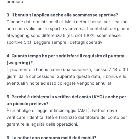
premura.
3. Il bonus si applica anche alle scommesse sportive?
Dipende dai termini specifici. Molti netbet bonus per il casinò
non sono validi per lo sport e viceversa. I contributi dei giochi
al wagering sono differenziati (es. slot 100%, scommesse
sportive 5%). Leggere sempre i dettagli operativi.
4. Quanto tempo ho per soddisfare il requisito di puntata
(wagering)?
Tipicamente, i bonus hanno una scadenza, spesso 7, 14 o 30
giorni dalla concessione. Superata questa data, il bonus e le
eventuali vincite ad esso collegate vengono annullati.
5. Perché è richiesta la verifica del conto (KYC) anche per
un piccolo prelievo?
È un obbligo di legge antiriciclaggio (AML). Netbet deve
verificare l’identità, l’età e l’indirizzo del titolare del conto per
garantire la legalità delle operazioni.
6. La netbet app consuma molti dati mobili?