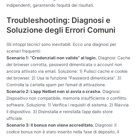
indipendenti, garantendo l’equità dei risultati.
Troubleshooting: Diagnosi e
Soluzione degli Errori Comuni
Gli intoppi tecnici sono inevitabili. Ecco una diagnosi per
scenari frequenti:
Scenario 1: “Credenziali non valide” al login.
Diagnosi: Cache
del browser corrotta, password dimenticata o account non
ancora attivato via email. Soluzione: 1) Pulisci cache e cookie
del browser. 2) Usa la funzione “Password dimenticata”. 3)
Controlla la cartella spam per l’email di attivazione.
Scenario 2: L’app Netbet non si avvia o crasha.
Diagnosi:
Dispositivo non compatibile, memoria insufficiente o conflitto
software. Soluzione: 1) Verifica i requisiti di sistema. 2) Riavvia
il dispositivo. 3) Disinstalla e reinstalla l’app dallo store
ufficiale.
Scenario 3: Il bonus non viene accreditato.
Diagnosi: Il
codice bonus non è stato inserito nella fase di deposito, il