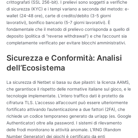
crittografati (SSL 256-bit). I prelievi sono soggetti a verifiche
di sicurezza (KYC) e i tempi variano a seconda del metodo: e-
wallet (24-48 ore), carte di credito/debito (3-5 giorni
lavorativi), bonifico bancario (5-7 giorni lavorativi). È
fondamentale che il metodo di prelievo corrisponda a quello di
deposito (politica di “reverse withdrawal”) e che l’account sia
completamente verificato per evitare blocchi amministrativi.
Sicurezza e Conformità: Analisi
dell’Ecosistema
La sicurezza di Netbet si basa su due pilastri: la licenza AAMS,
che garantisce il rispetto delle normative italiane sul gioco, e le
tecnologie implementate. L’intero traffico dati è protetto da
cifratura TLS. L’accesso all’account può essere ulteriormente
fortificato attivando l’autenticazione a due fattori (2FA), che
richiede un codice temporaneo generato da un’app (es. Google
Authenticator) oltre alla password. I sistemi di rilevamento
delle frodi monitorano le attività anomale. L’RNG (Random
Number Generator) dei giochi è certificato da enti