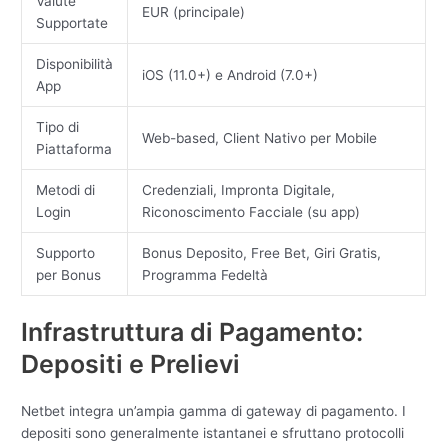
Valute
EUR (principale)
Supportate
Disponibilità
iOS (11.0+) e Android (7.0+)
App
Tipo di
Web-based, Client Nativo per Mobile
Piattaforma
Metodi di
Credenziali, Impronta Digitale,
Login
Riconoscimento Facciale (su app)
Supporto
Bonus Deposito, Free Bet, Giri Gratis,
per Bonus
Programma Fedeltà
Infrastruttura di Pagamento:
Depositi e Prelievi
Netbet integra un’ampia gamma di gateway di pagamento. I
depositi sono generalmente istantanei e sfruttano protocolli