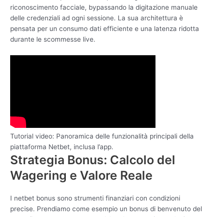
riconoscimento facciale, bypassando la digitazione manuale
delle credenziali ad ogni sessione. La sua architettura è
pensata per un consumo dati efficiente e una latenza ridotta
durante le scommesse live.
Tutorial video: Panoramica delle funzionalità principali della
piattaforma Netbet, inclusa l’app.
Strategia Bonus: Calcolo del
Wagering e Valore Reale
I netbet bonus sono strumenti finanziari con condizioni
precise. Prendiamo come esempio un bonus di benvenuto del