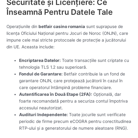
Securitate și Licențiere: Ce
Înseamnă Pentru Datele Tale
Operațiunile din
betfair casino romania
sunt suprapuse de
licența Oficiului Național pentru Jocuri de Noroc (ONJN), care
impune cele mai stricte protocoale de protecție a jucătorului
din UE. Aceasta include:
Encriptarea Datelor:
Toate transacțiile sunt criptate cu
tehnologia TLS 1.2 sau superioară.
Fondul de Garantare:
Betfair contribuie la un fond de
garantare ONJN, care protejează jucătorii în cazul în
care operatorul întâmpină probleme financiare.
Autentificarea în Două Etape (2FA):
Opțională, dar
foarte recomandată pentru a securiza contul împotriva
accesului neautorizat.
Audituri Independente:
Toate jocurile sunt verificate
periodic de firme precum eCOGRA pentru corectitudinea
RTP-ului și a generatorului de numere aleatoare (RNG).