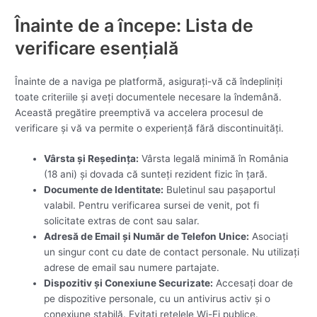
Înainte de a începe: Lista de
verificare esențială
Înainte de a naviga pe platformă, asigurați-vă că îndepliniți
toate criteriile și aveți documentele necesare la îndemână.
Această pregătire preemptivă va accelera procesul de
verificare și vă va permite o experiență fără discontinuități.
Vârsta și Reședința:
Vârsta legală minimă în România
(18 ani) și dovada că sunteți rezident fizic în țară.
Documente de Identitate:
Buletinul sau pașaportul
valabil. Pentru verificarea sursei de venit, pot fi
solicitate extras de cont sau salar.
Adresă de Email și Număr de Telefon Unice:
Asociați
un singur cont cu date de contact personale. Nu utilizați
adrese de email sau numere partajate.
Dispozitiv și Conexiune Securizate:
Accesați doar de
pe dispozitive personale, cu un antivirus activ și o
conexiune stabilă. Evitați rețelele Wi-Fi publice.