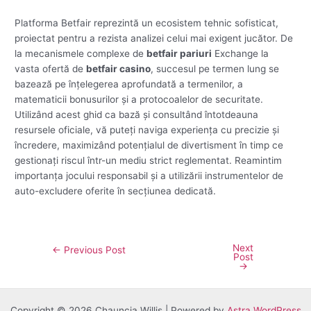
Platforma Betfair reprezintă un ecosistem tehnic sofisticat,
proiectat pentru a rezista analizei celui mai exigent jucător. De
la mecanismele complexe de
betfair pariuri
Exchange la
vasta ofertă de
betfair casino
, succesul pe termen lung se
bazează pe înțelegerea aprofundată a termenilor, a
matematicii bonusurilor și a protocoalelor de securitate.
Utilizând acest ghid ca bază și consultând întotdeauna
resursele oficiale, vă puteți naviga experiența cu precizie și
încredere, maximizând potențialul de divertisment în timp ce
gestionați riscul într-un mediu strict reglementat. Reamintim
importanța jocului responsabil și a utilizării instrumentelor de
auto-excludere oferite în secțiunea dedicată.
Next
←
Previous Post
Post
→
Copyright © 2026 Chauncia Willis | Powered by
Astra WordPress