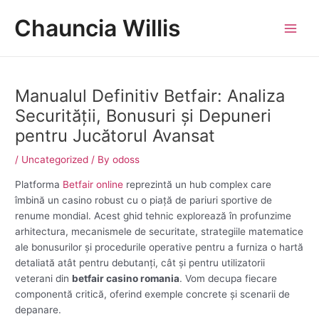
Skip
Post
MAI
Chauncia Willis
to
navigation
MEN
content
Manualul Definitiv Betfair: Analiza
Securității, Bonusuri și Depuneri
pentru Jucătorul Avansat
/
Uncategorized
/ By
odoss
Platforma
Betfair online
reprezintă un hub complex care
îmbină un casino robust cu o piață de pariuri sportive de
renume mondial. Acest ghid tehnic explorează în profunzime
arhitectura, mecanismele de securitate, strategiile matematice
ale bonusurilor și procedurile operative pentru a furniza o hartă
detaliată atât pentru debutanți, cât și pentru utilizatorii
veterani din
betfair casino romania
. Vom decupa fiecare
componentă critică, oferind exemple concrete și scenarii de
depanare.