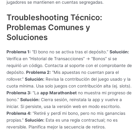
jugadores se mantienen en cuentas segregadas.
Troubleshooting Técnico:
Problemas Comunes y
Soluciones
Problema 1:
“El bono no se activa tras el depósito.”
Solución:
Verifica en “Historial de Transacciones” -> “Bonos” si se
requirió un código. Contacta al soporte con el comprobante de
depósito.
Problema 2:
“Mis apuestas no cuentan para el
rollover.”
Solución:
Revisa la contribución del juego usado y la
cuota mínima. Usa solo juegos con contribución alta (ej. slots).
Problema 3:
“La
app Marathonbet
no muestra mi progreso de
bono.”
Solución:
Cierra sesión, reinstala la app y vuelve a
iniciar. Si persiste, usa la versión web en modo escritorio.
Problema 4:
“Retiré y perdí mi bono, pero no mis ganancias
propias.”
Solución:
Esta es una regla contractual; no es
reversible. Planifica mejor la secuencia de retiros.