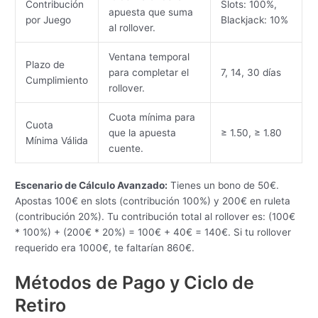
Contribución
Slots: 100%,
apuesta que suma
por Juego
Blackjack: 10%
al rollover.
Ventana temporal
Plazo de
para completar el
7, 14, 30 días
Cumplimiento
rollover.
Cuota mínima para
Cuota
que la apuesta
≥ 1.50, ≥ 1.80
Mínima Válida
cuente.
Escenario de Cálculo Avanzado:
Tienes un bono de 50€.
Apostas 100€ en slots (contribución 100%) y 200€ en ruleta
(contribución 20%). Tu contribución total al rollover es: (100€
* 100%) + (200€ * 20%) = 100€ + 40€ = 140€. Si tu rollover
requerido era 1000€, te faltarían 860€.
Métodos de Pago y Ciclo de
Retiro