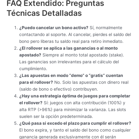
FAQ Extendido: Preguntas
Técnicas Detalladas
¿Puedo cancelar un bono activo?
Sí, normalmente
contactando al soporte. Al cancelar, pierdes el saldo del
bono pero liberas tu saldo real para retiro inmediato.
¿El rollover se aplica a las ganancias o al monto
apostado?
Siempre al monto total apostado (stake).
Las ganancias son irrelevantes para el cálculo del
cumplimiento.
¿Las apuestas en modo “demo” o “gratis” cuentan
para el rollover?
No. Solo las apuestas con dinero real
(saldo de bono o efectivo) contribuyen.
¿Hay una estrategia óptima de juegos para completar
el rollover?
Sí: juegos con alta contribución (100%) y
alta RTP (>96%) para minimizar la varianza. Las slots
suelen ser la opción predeterminada.
¿Qué pasa si excedo el plazo para cumplir el rollover?
El bono expira, y tanto el saldo del bono como cualquier
ganancia generada exclusivamente con él serán