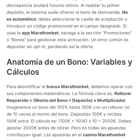
discrepancia anulará futuros retiros. Al realizar tu primer
depósito, el sistema suele ofrecer el bono de bienvenida.
No
es automático
: debes seleccionar la casilla de aceptación o
introducir un código promocional en el campo designado. Si
usas la
app Marathonbet
, navega a la sección “Promociones”
o “Bonos” para gestionar esta activación. Un error común es
depositar sin opt-in, perdiendo así la oferta.
Anatomía de un Bono: Variables y
Cálculos
Para desmitificar el
bonus Marathonbet
, debemos operar con
sus componentes matemáticos. La fórmula clave es:
Rollover
Requerido = (Monto del Bono + Depósito) x Multiplicador
.
Imaginemos un bono del 100% hasta 100€ con un rollover (x)
de 10 veces el monto del bono. Depositas 100€ y recibes
100€ extra. El cálculo es: (100€ + 100€) x 10 = 2000€. Debes
apostar 2000€ antes de retirar. Pero no todas las apuestas
contribuyen igual. Las apuestas en el
casino Marathonbet