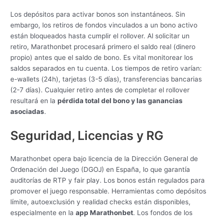
Los depósitos para activar bonos son instantáneos. Sin
embargo, los retiros de fondos vinculados a un bono activo
están bloqueados hasta cumplir el rollover. Al solicitar un
retiro, Marathonbet procesará primero el saldo real (dinero
propio) antes que el saldo de bono. Es vital monitorear los
saldos separados en tu cuenta. Los tiempos de retiro varían:
e-wallets (24h), tarjetas (3-5 días), transferencias bancarias
(2-7 días). Cualquier retiro antes de completar el rollover
resultará en la
pérdida total del bono y las ganancias
asociadas
.
Seguridad, Licencias y RG
Marathonbet opera bajo licencia de la Dirección General de
Ordenación del Juego (DGOJ) en España, lo que garantía
auditorías de RTP y fair play. Los bonos están regulados para
promover el juego responsable. Herramientas como depósitos
límite, autoexclusión y realidad checks están disponibles,
especialmente en la
app Marathonbet
. Los fondos de los