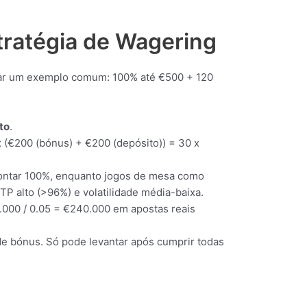
tratégia de Wagering
ecar um exemplo comum: 100% até €500 + 120
to
.
(€200 (bónus) + €200 (depósito)) = 30 x
ontar 100%, enquanto jogos de mesa como
P alto (>96%) e volatilidade média-baixa.
.000 / 0.05 = €240.000 em apostas reais
de bónus. Só pode levantar após cumprir todas