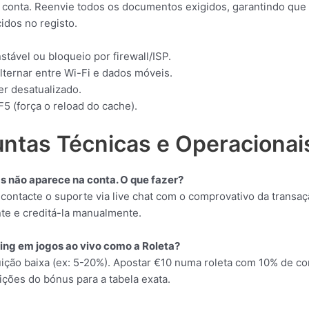
 conta. Reenvie todos os documentos exigidos, garantindo que 
dos no registo.
stável ou bloqueio por firewall/ISP.
lternar entre Wi-Fi e dados móveis.
r desatualizado.
5 (força o reload do cache).
ntas Técnicas e Operacionai
s não aparece na conta. O que fazer?
 contacte o suporte via live chat com o comprovativo da transa
te e creditá-la manualmente.
ing em jogos ao vivo como a Roleta?
ição baixa (ex: 5-20%). Apostar €10 numa roleta com 10% de con
ções do bónus para a tabela exata.