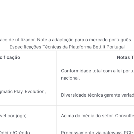
rface de utilizador. Note a adaptação para o mercado português.
Especificações Técnicas da Plataforma Bettilt Portugal
cificação
Notas T
Conformidade total com a lei port
nacional.
matic Play, Evolution,
Diversidade técnica garante variad
vel por jogo)
Acima da média do setor. Consulte 
ébito/Crédito,
Processamento via gateways PCI-