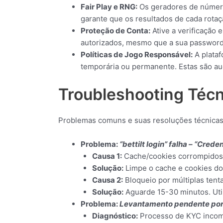
Fair Play e RNG:
Os geradores de números
garante que os resultados de cada rotaç
Proteção de Conta:
Ative a verificação 
autorizados, mesmo que a sua password
Políticas de Jogo Responsável:
A plataf
temporária ou permanente. Estas são aud
Troubleshooting Técn
Problemas comuns e suas resoluções técnicas
Problema:
“bettilt login” falha – “Creden
Causa 1:
Cache/cookies corrompidos
Solução:
Limpe o cache e cookies do
Causa 2:
Bloqueio por múltiplas tenta
Solução:
Aguarde 15-30 minutos. Util
Problema:
Levantamento pendente por 
Diagnóstico:
Processo de KYC incompl