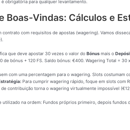
 é obrigatória para qualquer levantamento.
 Boas-Vindas: Cálculos e Es
um contrato com requisitos de apostas (wagering). Vamos diss
).
fica que deve apostar 30 vezes o valor do
Bónus
mais o
Depósi
de bónus + 120 FS. Saldo bónus: €400. Wagering Total = 30 x 
uem com uma percentagem para o wagering. Slots costumam c
Estratégia:
Para cumprir wagering rápido, foque em slots com RT
e contribuição torna o wagering virtualmente impossível (€12
utilizado na ordem: Fundos próprios primeiro, depois fundos 