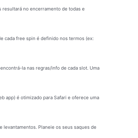
tas resultará no encerramento de todas e
e cada free spin é definido nos termos (ex:
ncontrá-la nas regras/info de cada slot. Uma
web app) é otimizado para Safari e oferece uma
a de levantamentos. Planeie os seus saques de