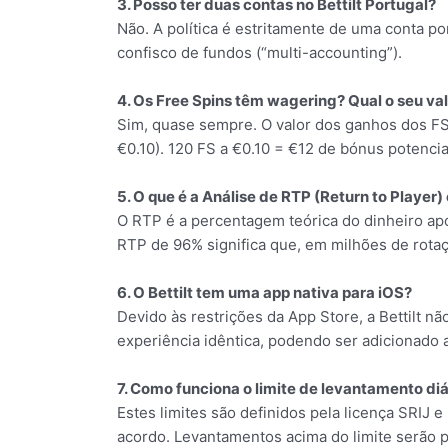
3. Posso ter duas contas no Bettilt Portugal?
Não. A política é estritamente de uma conta por
confisco de fundos (“multi-accounting”).
4. Os Free Spins têm wagering? Qual o seu va
Sim, quase sempre. O valor dos ganhos dos FS 
€0.10). 120 FS a €0.10 = €12 de bónus potencia
5. O que é a Análise de RTP (Return to Player)
O RTP é a percentagem teórica do dinheiro apo
RTP de 96% significa que, em milhões de rotaç
6. O Bettilt tem uma app nativa para iOS?
Devido às restrições da App Store, a Bettilt n
experiência idêntica, podendo ser adicionado 
7. Como funciona o limite de levantamento di
Estes limites são definidos pela licença SRIJ e
acordo. Levantamentos acima do limite serão 