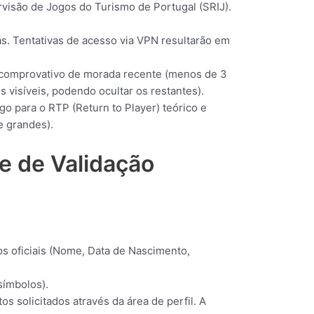
ervisão de Jogos do Turismo de Portugal (SRIJ).
as. Tentativas de acesso via VPN resultarão em
um comprovativo de morada recente (menos de 3
 visíveis, podendo ocultar os restantes).
o para o RTP (Return to Player) teórico e
e grandes).
e de Validação
s oficiais (Nome, Data de Nascimento,
símbolos).
 solicitados através da área de perfil. A