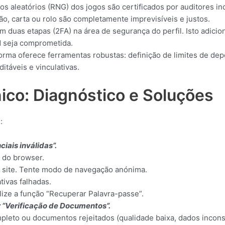
 aleatórios (RNG) dos jogos são certificados por auditores i
ão, carta ou rolo são completamente imprevisíveis e justos.
em duas etapas (2FA) na área de segurança do perfil. Isto adici
 seja comprometida.
orma oferece ferramentas robustas: definição de limites de de
itáveis e vinculativas.
ico: Diagnóstico e Soluções
:
ciais inválidas”.
 do browser.
 site. Tente modo de navegação anónima.
tivas falhadas.
ize a função “Recuperar Palavra-passe”.
“Verificação de Documentos”.
eto ou documentos rejeitados (qualidade baixa, dados inconsi