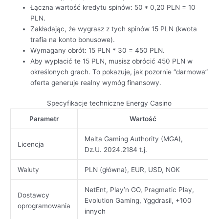
Łączna wartość kredytu spinów: 50 * 0,20 PLN = 10
PLN.
Zakładając, że wygrasz z tych spinów 15 PLN (kwota
trafia na konto bonusowe).
Wymagany obrót: 15 PLN * 30 = 450 PLN.
Aby wypłacić te 15 PLN, musisz obrócić 450 PLN w
określonych grach. To pokazuje, jak pozornie “darmowa”
oferta generuje realny wymóg finansowy.
Specyfikacje techniczne Energy Casino
Parametr
Wartość
Malta Gaming Authority (MGA),
Licencja
Dz.U. 2024.2184 t.j.
Waluty
PLN (główna), EUR, USD, NOK
NetEnt, Play’n GO, Pragmatic Play,
Dostawcy
Evolution Gaming, Yggdrasil, +100
oprogramowania
innych