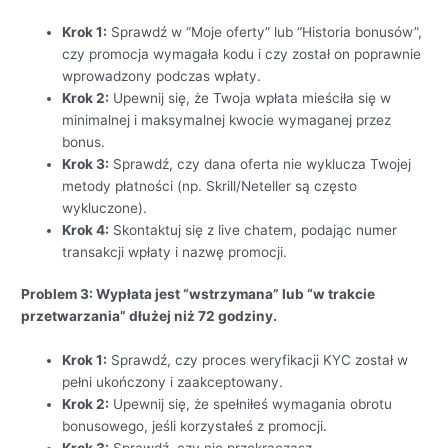
Krok 1:
Sprawdź w “Moje oferty” lub “Historia bonusów”,
czy promocja wymagała kodu i czy został on poprawnie
wprowadzony podczas wpłaty.
Krok 2:
Upewnij się, że Twoja wpłata mieściła się w
minimalnej i maksymalnej kwocie wymaganej przez
bonus.
Krok 3:
Sprawdź, czy dana oferta nie wyklucza Twojej
metody płatności (np. Skrill/Neteller są często
wykluczone).
Krok 4:
Skontaktuj się z live chatem, podając numer
transakcji wpłaty i nazwę promocji.
Problem 3: Wypłata jest “wstrzymana” lub “w trakcie
przetwarzania” dłużej niż 72 godziny.
Krok 1:
Sprawdź, czy proces weryfikacji KYC został w
pełni ukończony i zaakceptowany.
Krok 2:
Upewnij się, że spełniłeś wymagania obrotu
bonusowego, jeśli korzystałeś z promocji.