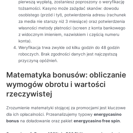
pierwszą wypłatą, zostaniesz poproszony o weryfikację
tożsamości. Kasyno może zażądać skanów: dowodu
osobistego (przód i tył), potwierdzenia adresu (rachunek
za media nie starszy niż 3 miesiące) oraz potwierdzenia
własności metody płatności (screen z konta bankowego
z widocznym imieniem, nazwiskiem i częścią numeru
konta).
Weryfikacja trwa zwykle od kilku godzin do 48 godzin
roboczych. Brak zgodności danych jest najczęstszą
przyczyną opóźnień.
Matematyka bonusów: obliczanie
wymogów obrotu i wartości
rzeczywistej
Zrozumienie matematyki stojącej za promocjami jest kluczowe
dla ich opłacalności. Przeanalizujemy typowy
energycasino
bonus
na doładowanie oraz pakiet
energycasino free spin
.