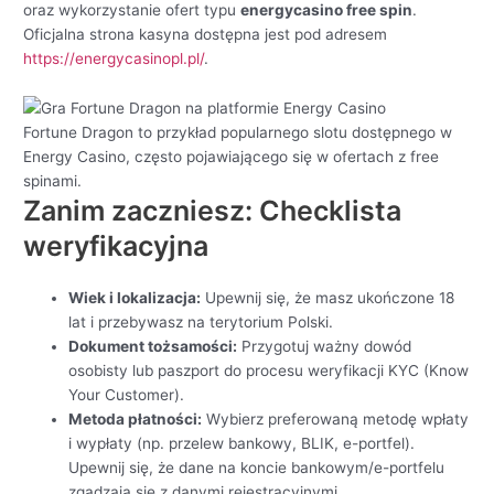
oraz wykorzystanie ofert typu
energycasino free spin
.
Oficjalna strona kasyna dostępna jest pod adresem
https://energycasinopl.pl/
.
Fortune Dragon to przykład popularnego slotu dostępnego w
Energy Casino, często pojawiającego się w ofertach z free
spinami.
Zanim zaczniesz: Checklista
weryfikacyjna
Wiek i lokalizacja:
Upewnij się, że masz ukończone 18
lat i przebywasz na terytorium Polski.
Dokument tożsamości:
Przygotuj ważny dowód
osobisty lub paszport do procesu weryfikacji KYC (Know
Your Customer).
Metoda płatności:
Wybierz preferowaną metodę wpłaty
i wypłaty (np. przelew bankowy, BLIK, e-portfel).
Upewnij się, że dane na koncie bankowym/e-portfelu
zgadzają się z danymi rejestracyjnymi.