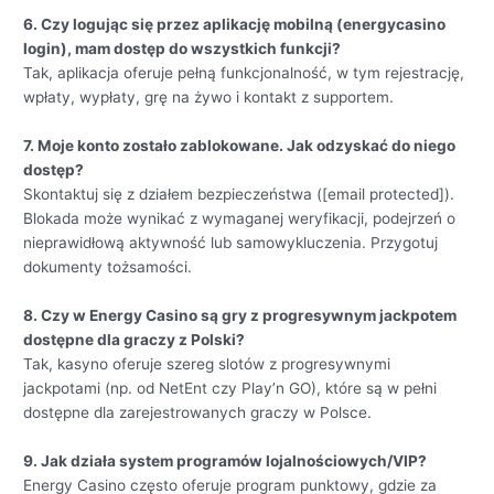
6. Czy logując się przez aplikację mobilną (
energycasino
login
), mam dostęp do wszystkich funkcji?
Tak, aplikacja oferuje pełną funkcjonalność, w tym rejestrację,
wpłaty, wypłaty, grę na żywo i kontakt z supportem.
7. Moje konto zostało zablokowane. Jak odzyskać do niego
dostęp?
Skontaktuj się z działem bezpieczeństwa ([email protected]).
Blokada może wynikać z wymaganej weryfikacji, podejrzeń o
nieprawidłową aktywność lub samowykluczenia. Przygotuj
dokumenty tożsamości.
8. Czy w Energy Casino są gry z progresywnym jackpotem
dostępne dla graczy z Polski?
Tak, kasyno oferuje szereg slotów z progresywnymi
jackpotami (np. od NetEnt czy Play’n GO), które są w pełni
dostępne dla zarejestrowanych graczy w Polsce.
9. Jak działa system programów lojalnościowych/VIP?
Energy Casino często oferuje program punktowy, gdzie za