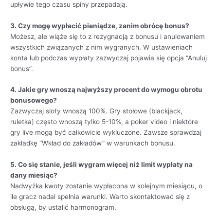
upływie tego czasu spiny przepadają.
3. Czy mogę wypłacić pieniądze, zanim obrócę bonus?
Możesz, ale wiąże się to z rezygnacją z bonusu i anulowaniem
wszystkich związanych z nim wygranych. W ustawieniach
konta lub podczas wypłaty zazwyczaj pojawia się opcja “Anuluj
bonus”.
4. Jakie gry wnoszą najwyższy procent do wymogu obrotu
bonusowego?
Zazwyczaj sloty wnoszą 100%. Gry stołowe (blackjack,
ruletka) często wnoszą tylko 5-10%, a poker video i niektóre
gry live mogą być całkowicie wykluczone. Zawsze sprawdzaj
zakładkę “Wkład do zakładów” w warunkach bonusu.
5. Co się stanie, jeśli wygram więcej niż limit wypłaty na
dany miesiąc?
Nadwyżka kwoty zostanie wypłacona w kolejnym miesiącu, o
ile gracz nadal spełnia warunki. Warto skontaktować się z
obsługą, by ustalić harmonogram.