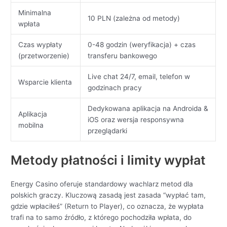
Minimalna
10 PLN (zależna od metody)
wpłata
Czas wypłaty
0-48 godzin (weryfikacja) + czas
(przetworzenie)
transferu bankowego
Live chat 24/7, email, telefon w
Wsparcie klienta
godzinach pracy
Dedykowana aplikacja na Androida &
Aplikacja
iOS oraz wersja responsywna
mobilna
przeglądarki
Metody płatności i limity wypłat
Energy Casino oferuje standardowy wachlarz metod dla
polskich graczy. Kluczową zasadą jest zasada “wypłać tam,
gdzie wpłaciłeś” (Return to Player), co oznacza, że wypłata
trafi na to samo źródło, z którego pochodziła wpłata, do