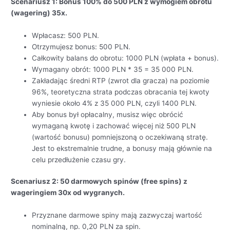
Scenariusz 1: Bonus 100% do 500 PLN z wymogiem obrotu
(wagering) 35x.
Wpłacasz: 500 PLN.
Otrzymujesz bonus: 500 PLN.
Całkowity balans do obrotu: 1000 PLN (wpłata + bonus).
Wymagany obrót: 1000 PLN * 35 = 35 000 PLN.
Zakładając średni RTP (zwrot dla gracza) na poziomie
96%, teoretyczna strata podczas obracania tej kwoty
wyniesie około 4% z 35 000 PLN, czyli 1400 PLN.
Aby bonus był opłacalny, musisz więc obrócić
wymaganą kwotę i zachować więcej niż 500 PLN
(wartość bonusu) pomniejszoną o oczekiwaną stratę.
Jest to ekstremalnie trudne, a bonusy mają głównie na
celu przedłużenie czasu gry.
Scenariusz 2: 50 darmowych spinów (free spins) z
wageringiem 30x od wygranych.
Przyznane darmowe spiny mają zazwyczaj wartość
nominalną, np. 0,20 PLN za spin.