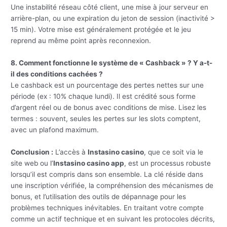
Une instabilité réseau côté client, une mise à jour serveur en
arrière-plan, ou une expiration du jeton de session (inactivité >
15 min). Votre mise est généralement protégée et le jeu
reprend au même point après reconnexion.
8. Comment fonctionne le système de « Cashback » ? Y a-t-
il des conditions cachées ?
Le cashback est un pourcentage des pertes nettes sur une
période (ex : 10% chaque lundi). Il est crédité sous forme
d’argent réel ou de bonus avec conditions de mise. Lisez les
termes : souvent, seules les pertes sur les slots comptent,
avec un plafond maximum.
Conclusion :
L’accès à
Instasino casino
, que ce soit via le
site web ou l’
Instasino casino app
, est un processus robuste
lorsqu’il est compris dans son ensemble. La clé réside dans
une inscription vérifiée, la compréhension des mécanismes de
bonus, et l’utilisation des outils de dépannage pour les
problèmes techniques inévitables. En traitant votre compte
comme un actif technique et en suivant les protocoles décrits,