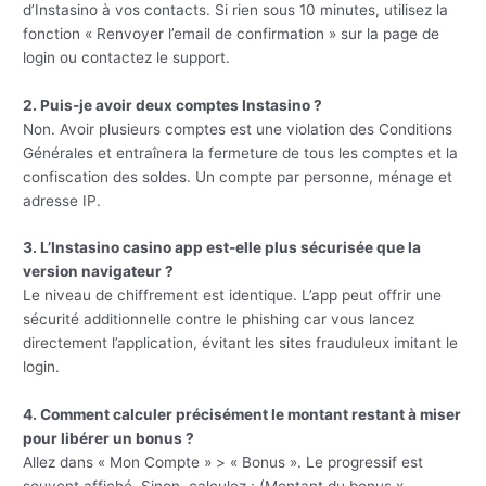
d’Instasino à vos contacts. Si rien sous 10 minutes, utilisez la
fonction « Renvoyer l’email de confirmation » sur la page de
login ou contactez le support.
2. Puis-je avoir deux comptes Instasino ?
Non. Avoir plusieurs comptes est une violation des Conditions
Générales et entraînera la fermeture de tous les comptes et la
confiscation des soldes. Un compte par personne, ménage et
adresse IP.
3. L’Instasino casino app est-elle plus sécurisée que la
version navigateur ?
Le niveau de chiffrement est identique. L’app peut offrir une
sécurité additionnelle contre le phishing car vous lancez
directement l’application, évitant les sites frauduleux imitant le
login.
4. Comment calculer précisément le montant restant à miser
pour libérer un bonus ?
Allez dans « Mon Compte » > « Bonus ». Le progressif est