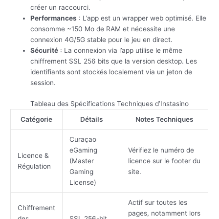
créer un raccourci.
Performances
: L’app est un wrapper web optimisé. Elle
consomme ~150 Mo de RAM et nécessite une
connexion 4G/5G stable pour le jeu en direct.
Sécurité
: La connexion via l’app utilise le même
chiffrement SSL 256 bits que la version desktop. Les
identifiants sont stockés localement via un jeton de
session.
Tableau des Spécifications Techniques d’Instasino
Catégorie
Détails
Notes Techniques
Curaçao
eGaming
Vérifiez le numéro de
Licence &
(Master
licence sur le footer du
Régulation
Gaming
site.
License)
Actif sur toutes les
Chiffrement
pages, notamment lors
des
SSL 256-bit