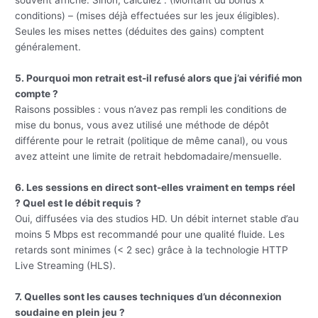
souvent affiché. Sinon, calculez : (Montant du bonus x
conditions) – (mises déjà effectuées sur les jeux éligibles).
Seules les mises nettes (déduites des gains) comptent
généralement.
5. Pourquoi mon retrait est-il refusé alors que j’ai vérifié mon
compte ?
Raisons possibles : vous n’avez pas rempli les conditions de
mise du bonus, vous avez utilisé une méthode de dépôt
différente pour le retrait (politique de même canal), ou vous
avez atteint une limite de retrait hebdomadaire/mensuelle.
6. Les sessions en direct sont-elles vraiment en temps réel
? Quel est le débit requis ?
Oui, diffusées via des studios HD. Un débit internet stable d’au
moins 5 Mbps est recommandé pour une qualité fluide. Les
retards sont minimes (< 2 sec) grâce à la technologie HTTP
Live Streaming (HLS).
7. Quelles sont les causes techniques d’un déconnexion
soudaine en plein jeu ?