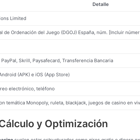
Detalle
ons Limited
l de Ordenación del Juego (DGOJ) España, núm. [Incluir número 
 PayPal, Skrill, Paysafecard, Transferencia Bancaria
Android (APK) e iOS (App Store)
reo electrónico, teléfono
 temática Monopoly, ruleta, blackjack, juegos de casino en vi
Cálculo y Optimización
casino
suelen estar estructurados como giros gratis o dinero ext