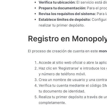
Verifica tu ubicación:
El servicio está d
Prepara tu documentación:
Para el proc
Revisa los requisitos del sistema:
Para l
Establece límites de depósito:
Configura
realizar tu primer depósito.
Registro en Monopoly
El proceso de creación de cuenta en este
mono
Accede al sitio web oficial o abre la apl
Haz clic en ‘Registrarse’ e introduce lo
y número de teléfono móvil.
Crea un nombre de usuario y una contras
Verifica tu cuenta mediante el código S
tu documento de identidad.
Realiza tu primer depósito a través de un
completamente.