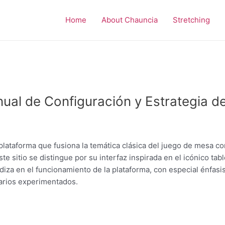
Home
About Chauncia
Stretching
al de Configuración y Estrategia de
ataforma que fusiona la temática clásica del juego de mesa co
sitio se distingue por su interfaz inspirada en el icónico tab
diza en el funcionamiento de la plataforma, con especial énfasi
arios experimentados.