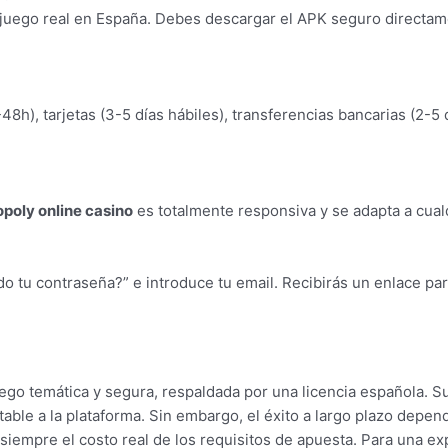
e juego real en España. Debes descargar el APK seguro directam
48h), tarjetas (3-5 días hábiles), transferencias bancarias (2-5 
poly online casino
es totalmente responsiva y se adapta a cua
ado tu contraseña?” e introduce tu email. Recibirás un enlace par
go temática y segura, respaldada por una licencia española. Su
able a la plataforma. Sin embargo, el éxito a largo plazo depe
iempre el costo real de los requisitos de apuesta. Para una ex