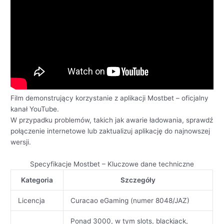
Film demonstrujący korzystanie z aplikacji Mostbet – oficjalny
kanał YouTube.
W przypadku problemów, takich jak awarie ładowania, sprawdź
połączenie internetowe lub zaktualizuj aplikację do najnowszej
wersji.
Specyfikacje Mostbet – Kluczowe dane techniczne
Kategoria
Szczegóły
Licencja
Curacao eGaming (numer 8048/JAZ)
Ponad 3000, w tym slots, blackjack,