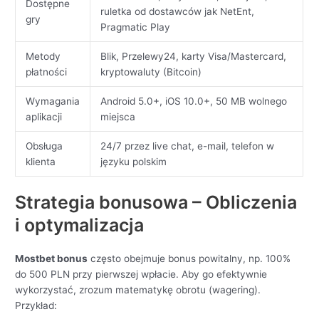
Dostępne
ruletka od dostawców jak NetEnt,
gry
Pragmatic Play
Metody
Blik, Przelewy24, karty Visa/Mastercard,
płatności
kryptowaluty (Bitcoin)
Wymagania
Android 5.0+, iOS 10.0+, 50 MB wolnego
aplikacji
miejsca
Obsługa
24/7 przez live chat, e-mail, telefon w
klienta
języku polskim
Strategia bonusowa – Obliczenia
i optymalizacja
Mostbet bonus
często obejmuje bonus powitalny, np. 100%
do 500 PLN przy pierwszej wpłacie. Aby go efektywnie
wykorzystać, zrozum matematykę obrotu (wagering).
Przykład: