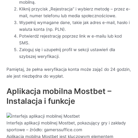
mobilną.
Kliknij przycisk „Rejestracja” i wybierz metodę – przez e-
mail, numer telefonu lub media społecznościowe.
Wypełnij wymagane dane, takie jak adres e-mail, hasło i
waluta konta (np. PLN).
Potwierdź rejestrację poprzez link w e-mailu lub kod
SMS.
Zaloguj się i uzupełnij profil w sekcji ustawień dla
szybszej weryfikacji.
Pamiętaj, że pełna weryfikacja konta może zająć do 24 godzin,
ale jest niezbędna do wypłat.
Aplikacja mobilna Mostbet –
Instalacja i funkcje
Interfejs aplikacji mobilnej Mostbet, pokazujący gry i zakłady
sportowe – źródło: gamerssuffice.com
Aplikacja mobilna Mostbet jest kluczowym elementem