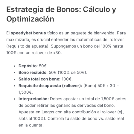
Estrategia de Bonos: Cálculo y
Optimización
El
speedybet bonus
típico es un paquete de bienvenida. Para
maximizarlo, es crucial entender las matemáticas del rollover
(requisito de apuesta). Supongamos un bono del 100% hasta
100€ con un rollover de x30.
Depósito:
50€.
Bono recibido:
50€ (100% de 50€).
Saldo total con bono:
100€.
Requisito de apuesta (rollover):
(Bono) 50€ x 30 =
1,500€.
Interpretación:
Debes apostar un total de 1,500€ antes
de poder retirar las ganancias derivadas del bono.
Apuesta en juegos con alta contribución al rollover (ej.,
slots al 100%). Controla tu saldo de bono vs. saldo real
en la cuenta.