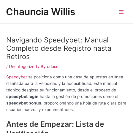
Skip
Post
MAI
Chauncia Willis
to
navigation
MEN
content
Navigando Speedybet: Manual
Completo desde Registro hasta
Retiros
/
Uncategorized
/ By
odoss
Speedybet
se posiciona como una casa de apuestas en línea
diseñada para la velocidad y la accesibilidad. Este manual
técnico desglosa su funcionamiento, desde el proceso de
speedybet login
hasta la gestión de promociones como el
speedybet bonus
, proporcionando una hoja de ruta clara para
usuarios nuevos y experimentados.
Antes de Empezar: Lista de