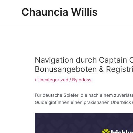
Skip
Post
Chauncia Willis
to
navigation
content
Navigation durch Captain C
Bonusangeboten & Registr
/
Uncategorized
/ By
odoss
Für deutsche Spieler, die nach einem zuverläs
Guide gibt Ihnen einen praxisnahen Überblick 