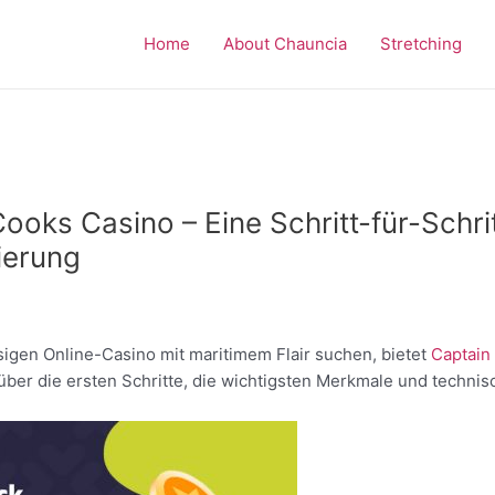
Home
About Chauncia
Stretching
ooks Casino – Eine Schritt-für-Schri
ierung
sigen Online-Casino mit maritimem Flair suchen, bietet
Captain
über die ersten Schritte, die wichtigsten Merkmale und technis