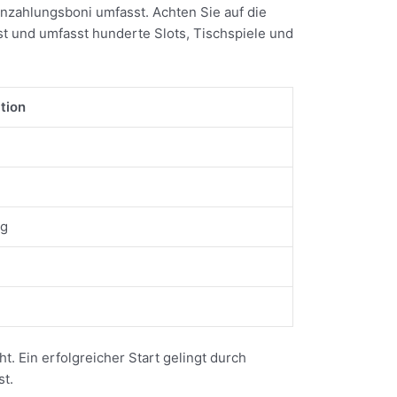
nzahlungsboni umfasst. Achten Sie auf die
t und umfasst hunderte Slots, Tischspiele und
tion
ng
. Ein erfolgreicher Start gelingt durch
t.