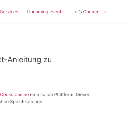
Services
Upcoming events
Let’s Connect
tt-Anleitung zu
 Cooks Casino
eine solide Plattform. Dieser
chen Spezifikationen.