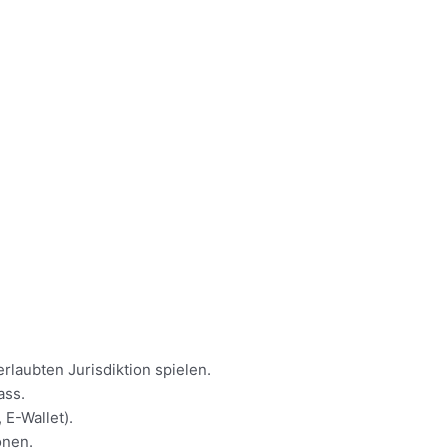
rlaubten Jurisdiktion spielen.
ass.
 E-Wallet).
onen.