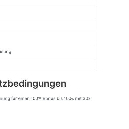
eisung
atzbedingungen
nung für einen 100% Bonus bis 100€ mit 30x