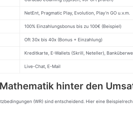
NetEnt, Pragmatic Play, Evolution, Play’n GO u.v.m.
100% Einzahlungsbonus bis zu 100€ (Beispiel)
Oft 30x bis 40x (Bonus + Einzahlung)
Kreditkarte, E-Wallets (Skrill, Neteller), Banküberw
Live-Chat, E-Mail
e Mathematik hinter den Ums
tzbedingungen (WR) sind entscheidend. Hier eine Beispielrech