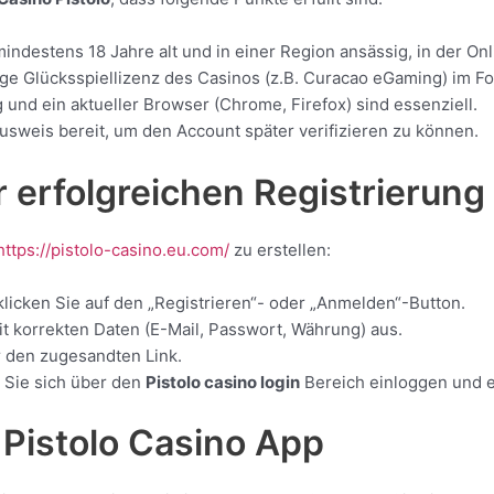
indestens 18 Jahre alt und in einer Region ansässig, in der Onli
ige Glücksspiellizenz des Casinos (z.B. Curacao eGaming) im Fo
 und ein aktueller Browser (Chrome, Firefox) sind essenziell.
usweis bereit, um den Account später verifizieren zu können.
ur erfolgreichen Registrierung
https://pistolo-casino.eu.com/
zu erstellen:
 klicken Sie auf den „Registrieren“- oder „Anmelden“-Button.
it korrekten Daten (E-Mail, Passwort, Währung) aus.
r den zugesandten Link.
 Sie sich über den
Pistolo casino login
Bereich einloggen und ei
 Pistolo Casino App