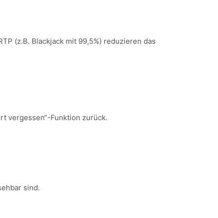
TP (z.B. Blackjack mit 99,5%) reduzieren das
ort vergessen“-Funktion zurück.
sehbar sind.