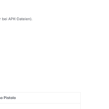
 bei APK-Dateien).
o Pistolo