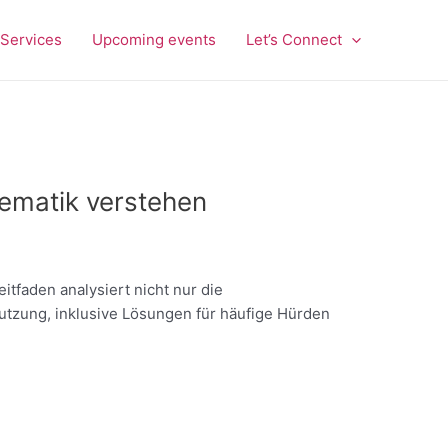
Services
Upcoming events
Let’s Connect
ematik verstehen
itfaden analysiert nicht nur die
nutzung, inklusive Lösungen für häufige Hürden