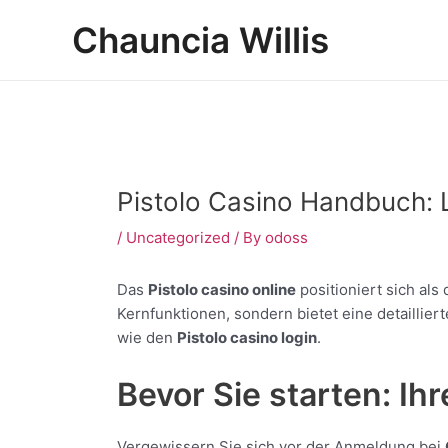
Skip
Post
Chauncia Willis
to
navigation
content
Pistolo Casino Handbuch:
/
Uncategorized
/ By
odoss
Das
Pistolo casino online
positioniert sich als
Kernfunktionen, sondern bietet eine detaillie
wie den
Pistolo casino login
.
Bevor Sie starten: Ih
Vergewissern Sie sich vor der Anmeldung bei