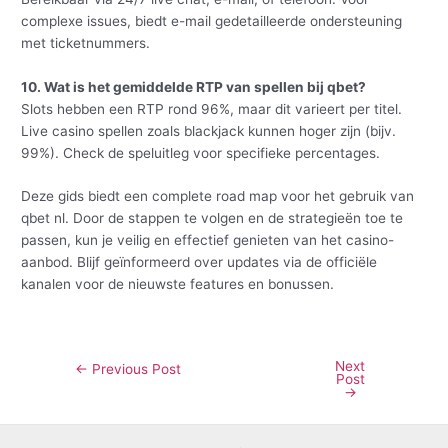
complexe issues, biedt e-mail gedetailleerde ondersteuning
met ticketnummers.
10. Wat is het gemiddelde RTP van spellen bij qbet?
Slots hebben een RTP rond 96%, maar dit varieert per titel.
Live casino spellen zoals blackjack kunnen hoger zijn (bijv.
99%). Check de speluitleg voor specifieke percentages.
Deze gids biedt een complete road map voor het gebruik van
qbet nl. Door de stappen te volgen en de strategieën toe te
passen, kun je veilig en effectief genieten van het casino-
aanbod. Blijf geïnformeerd over updates via de officiële
kanalen voor de nieuwste features en bonussen.
Next
←
Previous Post
Post
→