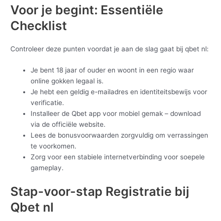
Voor je begint: Essentiële
Checklist
Controleer deze punten voordat je aan de slag gaat bij qbet nl:
Je bent 18 jaar of ouder en woont in een regio waar
online gokken legaal is.
Je hebt een geldig e-mailadres en identiteitsbewijs voor
verificatie.
Installeer de Qbet app voor mobiel gemak – download
via de officiële website.
Lees de bonusvoorwaarden zorgvuldig om verrassingen
te voorkomen.
Zorg voor een stabiele internetverbinding voor soepele
gameplay.
Stap-voor-stap Registratie bij
Qbet nl