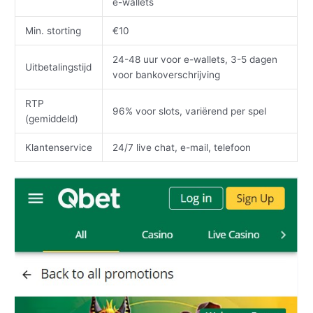
e-wallets
Min. storting
€10
24-48 uur voor e-wallets, 3-5 dagen
Uitbetalingstijd
voor bankoverschrijving
RTP
96% voor slots, variërend per spel
(gemiddeld)
Klantenservice
24/7 live chat, e-mail, telefoon