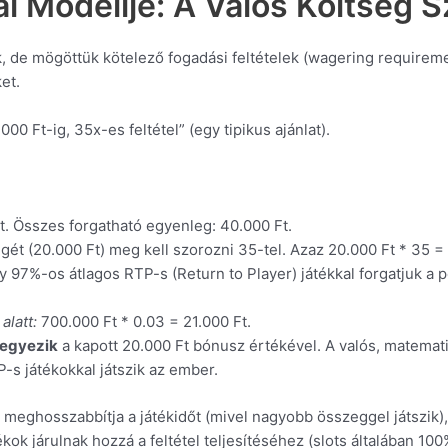
 Modellje: A Valós Költség 
de mögöttük kötelező fogadási feltételek (wagering requiremen
et.
0 Ft-ig, 35x-es feltétel” (egy tipikus ajánlat).
. Összes forgatható egyenleg: 40.000 Ft.
ét (20.000 Ft) meg kell szorozni 35-tel. Azaz 20.000 Ft * 35 =
y 97%-os átlagos RTP-s (Return to Player) játékkal forgatjuk a 
alatt:
700.000 Ft * 0.03 = 21.000 Ft.
egyezik
a kapott 20.000 Ft bónusz értékével. A valós, matematik
P-s játékokkal játszik az ember.
meghosszabbítja a játékidőt (mivel nagyobb összeggel játszik),
ékok járulnak hozzá a feltétel teljesítéséhez (slots általában 10