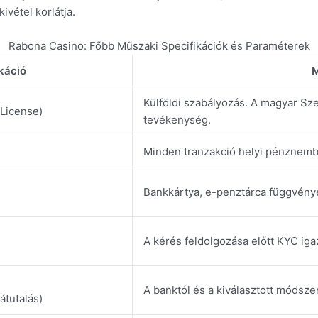
ivétel korlátja.
Rabona Casino: Főbb Műszaki Specifikációk és Paraméterek
káció
M
Külföldi szabályozás. A magyar Sz
License)
tevékenység.
Minden tranzakció helyi pénznemben
Bankkártya, e-penztárca függvény
A kérés feldolgozása előtt KYC ig
A banktól és a kiválasztott módszer
átutalás)