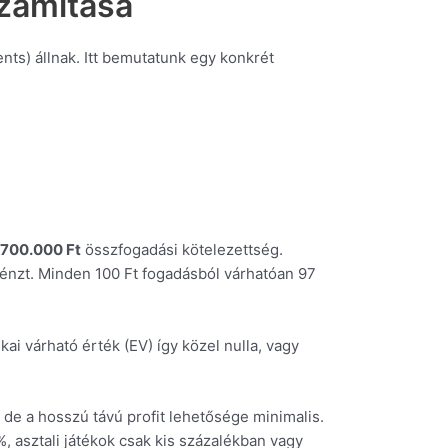
Számítása
ts) állnak. Itt bemutatunk egy konkrét
700.000 Ft
összfogadási kötelezettség.
pénzt. Minden 100 Ft fogadásból várhatóan 97
ai várható érték (EV) így közel nulla, vagy
 de a hosszú távú profit lehetősége minimalis.
0%, asztali játékok csak kis százalékban vagy