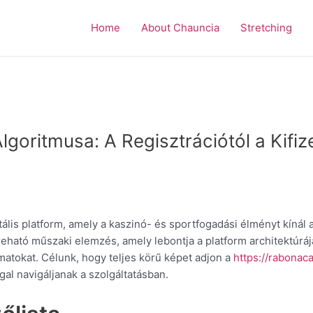
Home
About Chauncia
Stretching
oritmusa: A Regisztrációtól a Kifiz
ális platform, amely a kaszinó- és sportfogadási élményt kínál
ató műszaki elemzés, amely lebontja a platform architektúrájá
amatokat. Célunk, hogy teljes körű képet adjon a
https://rabonac
gal navigáljanak a szolgáltatásban.