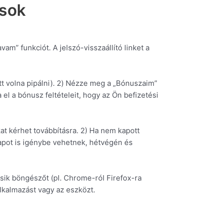
ások
am” funkciót. A jelszó-visszaállító linket a
ett volna pipálni). 2) Nézze meg a „Bónuszaim”
l a bónusz feltételeit, hogy az Ön befizetési
t kérhet továbbításra. 2) Ha nem kapott
napot is igénybe vehetnek, hétvégén és
 másik böngészőt (pl. Chrome-ról Firefox-ra
alkalmazást vagy az eszközt.