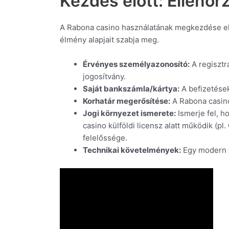
Kezdés előtt: Ellenőrz
A Rabona casino használatának megkezdése előtt
élmény alapjait szabja meg.
Érvényes személyazonosító:
A regisztr
jogosítvány.
Saját bankszámla/kártya:
A befizetésekh
Korhatár megerősítése:
A Rabona casino 
Jogi környezet ismerete:
Ismerje fel, h
casino külföldi licensz alatt működik (pl
felelőssége.
Technikai követelmények:
Egy modern w