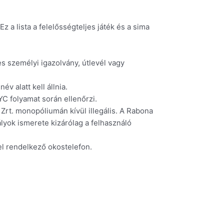
 a lista a felelősségteljes játék és a sima
s személyi igazolvány, útlevél vagy
v alatt kell állnia.
YC folyamat során ellenőrzi.
Zrt. monopóliumán kívül illegális. A Rabona
bályok ismerete kizárólag a felhasználó
l rendelkező okostelefon.