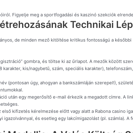
óiról. Figyelje meg a sportfogadási és kaszinó szekciók elrend
 Létrehozásának Technikai Lé
ványos, de minden mező kitöltése kritikus fontosságú a később
gisztráció” gombra, és töltse ki az űrlapot. A mezők között szer
 8 karakter, kis/nagybetű, szám, speciális karakter), telefonsz
s név (pontosan úgy, ahogyan a bankszámláján szerepel!), szület
entumokkal.
ció után egy megerősítő e-mail érkezik a megadott címre. A linkre 
hetséges.
 első kifizetés kérelmezése előtt vagy alatt a Rabona casino ig
 igazolvánnyal, és esetleg egy lakcímigazolást (pl. számla). A 