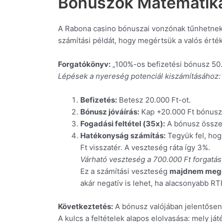
Bónuszok Matematikai
A Rabona casino bónuszai vonzónak tűnhetnek, 
számítási példát, hogy megértsük a valós érték
Forgatókönyv:
„100%-os befizetési bónusz 50.00
Lépések a nyereség potenciál kiszámításához:
Befizetés:
Betesz 20.000 Ft-ot.
Bónusz jóváírás:
Kap +20.000 Ft bónuszt
Fogadási feltétel (35x):
A bónusz összeg
Hatékonyság számítás:
Tegyük fel, hog
Ft visszatér. A veszteség ráta így 3%.
Várható veszteség a 700.000 Ft forgatás 
Ez a számítási veszteség
majdnem meg
akár negatív is lehet, ha alacsonyabb RT
Következtetés:
A bónusz valójában jelentősen 
A kulcs a feltételek alapos elolvasása: mely ját