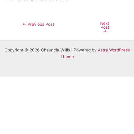
Next
←
Previous Post
Post
→
Copyright © 2026 Chauncia Willis | Powered by
Astra WordPress
Theme