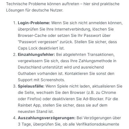
Technische Probleme können auftreten – hier sind praktische
Lösungen für deutsche Nutzer.
Login-Probleme:
Wenn Sie sich nicht anmelden können,
überprüfen Sie Ihre Internetverbindung, löschen Sie
Browser-Cache oder setzen Sie Ihr Passwort über
“Passwort vergessen” zurück. Stellen Sie sicher, dass
Caps Lock deaktiviert ist.
Einzahlungsfehler:
Bei abgelehnten Transaktionen,
vergewissern Sie sich, dass Ihre Zahlungsmethode in
Deutschland unterstützt wird und ausreichend
Guthaben vorhanden ist. Kontaktieren Sie sonst den
Support mit Screenshots.
Spielausfälle:
Wenn Spiele nicht laden, aktualisieren Sie
die Seite, wechseln Sie den Browser (z.B. zu Chrome
oder Firefox) oder deaktivieren Sie Ad-Blocker. Für die
Rainbet App, stellen Sie sicher, dass sie auf dem
neuesten Stand ist.
Auszahlungsverzögerungen:
Bei Verzögerungen über
3 Tage, überprüfen Sie, ob alle Verifikationsdokumente