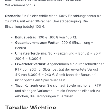
Willkommensbonus.
Szenario:
Ein Spieler erhält einen 100% Einzahlungsbonus bis
zu 200 € mit einer 30-fachen Umsatzbedingung. Die
Einzahlung beträgt 100 €.
Bonusbetrag:
100 € (100% von 100 €).
Gesamtsumme zum Wetten:
200 € (Einzahlung +
Bonus).
Umsatzerfordernis:
30 x (Einzahlung + Bonus) = 30 x
200 € = 6.000 €.
Erwarteter Verlust:
Angenommen ein durchschnittlicher
RTP von 96% für Slots, beträgt der erwartete Verlust
4% von 6.000 € = 240 €. Somit kann der Bonus bei
nicht optimalem Spiel teuer sein.
Tipp:
Konzentrieren Sie sich auf Spiele mit hohem RTP
und niedrigen Varianzen, um die Wahrscheinlichkeit zu
erhöhen, die Bedingungen zu erfüllen.
Tabelle: Wichtige