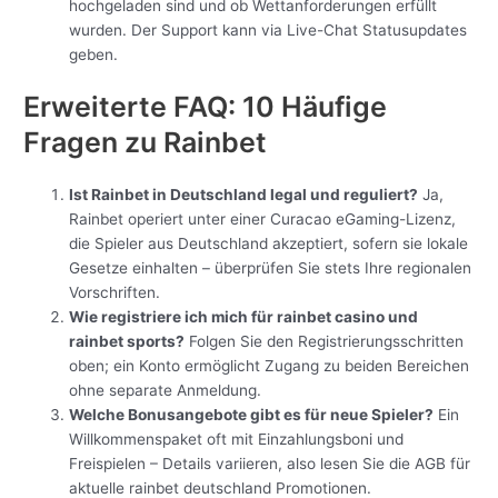
hochgeladen sind und ob Wettanforderungen erfüllt
wurden. Der Support kann via Live-Chat Statusupdates
geben.
Erweiterte FAQ: 10 Häufige
Fragen zu Rainbet
Ist Rainbet in Deutschland legal und reguliert?
Ja,
Rainbet operiert unter einer Curacao eGaming-Lizenz,
die Spieler aus Deutschland akzeptiert, sofern sie lokale
Gesetze einhalten – überprüfen Sie stets Ihre regionalen
Vorschriften.
Wie registriere ich mich für rainbet casino und
rainbet sports?
Folgen Sie den Registrierungsschritten
oben; ein Konto ermöglicht Zugang zu beiden Bereichen
ohne separate Anmeldung.
Welche Bonusangebote gibt es für neue Spieler?
Ein
Willkommenspaket oft mit Einzahlungsboni und
Freispielen – Details variieren, also lesen Sie die AGB für
aktuelle rainbet deutschland Promotionen.