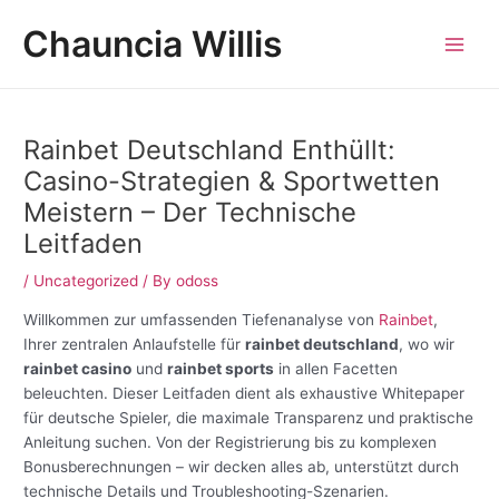
Skip
Post
MAI
Chauncia Willis
to
navigation
MEN
content
Rainbet Deutschland Enthüllt:
Casino-Strategien & Sportwetten
Meistern – Der Technische
Leitfaden
/
Uncategorized
/ By
odoss
Willkommen zur umfassenden Tiefenanalyse von
Rainbet
,
Ihrer zentralen Anlaufstelle für
rainbet deutschland
, wo wir
rainbet casino
und
rainbet sports
in allen Facetten
beleuchten. Dieser Leitfaden dient als exhaustive Whitepaper
für deutsche Spieler, die maximale Transparenz und praktische
Anleitung suchen. Von der Registrierung bis zu komplexen
Bonusberechnungen – wir decken alles ab, unterstützt durch
technische Details und Troubleshooting-Szenarien.