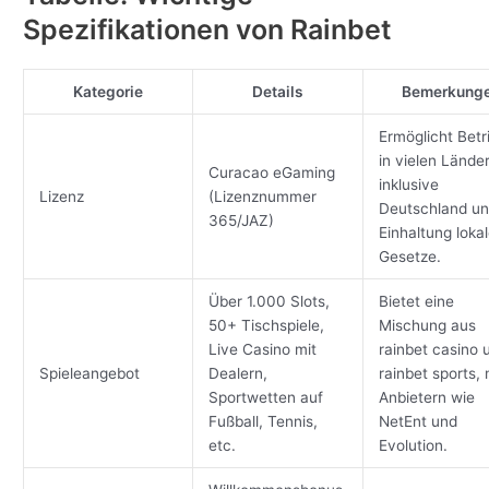
Spezifikationen von Rainbet
Kategorie
Details
Bemerkung
Ermöglicht Betr
in vielen Lände
Curacao eGaming
inklusive
Lizenz
(Lizenznummer
Deutschland un
365/JAZ)
Einhaltung lokal
Gesetze.
Über 1.000 Slots,
Bietet eine
50+ Tischspiele,
Mischung aus
Live Casino mit
rainbet casino 
Spieleangebot
Dealern,
rainbet sports, 
Sportwetten auf
Anbietern wie
Fußball, Tennis,
NetEnt und
etc.
Evolution.