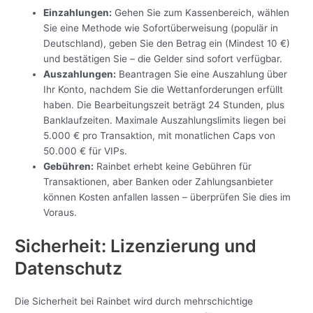
Einzahlungen:
Gehen Sie zum Kassenbereich, wählen
Sie eine Methode wie Sofortüberweisung (populär in
Deutschland), geben Sie den Betrag ein (Mindest 10 €)
und bestätigen Sie – die Gelder sind sofort verfügbar.
Auszahlungen:
Beantragen Sie eine Auszahlung über
Ihr Konto, nachdem Sie die Wettanforderungen erfüllt
haben. Die Bearbeitungszeit beträgt 24 Stunden, plus
Banklaufzeiten. Maximale Auszahlungslimits liegen bei
5.000 € pro Transaktion, mit monatlichen Caps von
50.000 € für VIPs.
Gebühren:
Rainbet erhebt keine Gebühren für
Transaktionen, aber Banken oder Zahlungsanbieter
können Kosten anfallen lassen – überprüfen Sie dies im
Voraus.
Sicherheit: Lizenzierung und
Datenschutz
Die Sicherheit bei Rainbet wird durch mehrschichtige