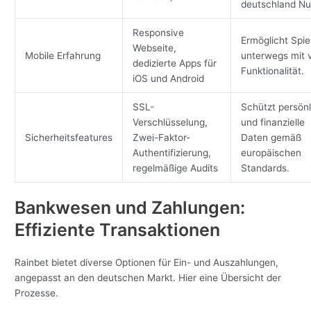
deutschland Nu
Responsive
Ermöglicht Spie
Webseite,
Mobile Erfahrung
unterwegs mit v
dedizierte Apps für
Funktionalität.
iOS und Android
SSL-
Schützt persönl
Verschlüsselung,
und finanzielle
Sicherheitsfeatures
Zwei-Faktor-
Daten gemäß
Authentifizierung,
europäischen
regelmäßige Audits
Standards.
Bankwesen und Zahlungen:
Effiziente Transaktionen
Rainbet bietet diverse Optionen für Ein- und Auszahlungen,
angepasst an den deutschen Markt. Hier eine Übersicht der
Prozesse.