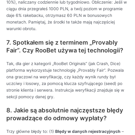
10%), naliczany codziennie lub tygodniowo. Obliczenie: Jeśli w
ciągu dnia przegrałeś 1000 PLN, a twój poziom w programie
daje 6% rakebacku, otrzymasz 60 PLN w bonusowych
monetach. Pamiętaj, że środki te także mają najczęściej
warunki obrotu.
7. Spotkałem się z terminem „Provably
Fair”. Czy RooBet używa tej technologii?
Tak, dla gier z kategorii „RooBet Originals” (jak Crash, Dice)
platforma wykorzystuje technologię „Provably Fair”. Pozwala
ona graczowi na weryfikację, czy każdy wynik rundy był
uczciwy i losowy, za pomocą klucza szyfrującego (seed) po
stronie klienta i serwera. Instrukcja weryfikacji znajduje się w
sekcji pomocy danej gry.
8. Jakie są absolutnie najczęstsze błędy
prowadzące do odmowy wypłaty?
Trzy główne błędy to: (1)
Błędy w danych rejestracyjnych
–