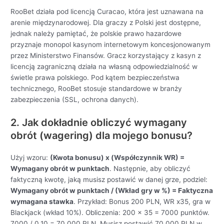
RooBet działa pod licencją Curacao, która jest uznawana na
arenie międzynarodowej. Dla graczy z Polski jest dostępne,
jednak należy pamiętać, że polskie prawo hazardowe
przyznaje monopol kasynom internetowym koncesjonowanym
przez Ministerstwo Finansów. Gracz korzystający z kasyn z
licencją zagraniczną działa na własną odpowiedzialność w
świetle prawa polskiego. Pod kątem bezpieczeństwa
technicznego, RooBet stosuje standardowe w branży
zabezpieczenia (SSL, ochrona danych).
2. Jak dokładnie obliczyć wymagany
obrót (wagering) dla mojego bonusu?
Użyj wzoru:
(Kwota bonusu) x (Współczynnik WR) =
Wymagany obrót w punktach
. Następnie, aby obliczyć
faktyczną kwotę, jaką musisz postawić w danej grze, podziel:
Wymagany obrót w punktach / (Wkład gry w %) = Faktyczna
wymagana stawka
. Przykład: Bonus 200 PLN, WR x35, gra w
Blackjack (wkład 10%). Obliczenia: 200 x 35 = 7000 punktów.
7000 / 0.10 = 70 000 PLN. Musisz postawić 70 000 PLN w