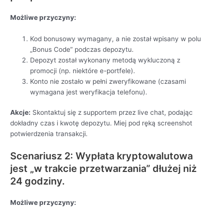
Możliwe przyczyny:
Kod bonusowy wymagany, a nie został wpisany w polu
„Bonus Code” podczas depozytu.
Depozyt został wykonany metodą wykluczoną z
promocji (np. niektóre e-portfele).
Konto nie zostało w pełni zweryfikowane (czasami
wymagana jest weryfikacja telefonu).
Akcje:
Skontaktuj się z supportem przez live chat, podając
dokładny czas i kwotę depozytu. Miej pod ręką screenshot
potwierdzenia transakcji.
Scenariusz 2: Wypłata kryptowalutowa
jest „w trakcie przetwarzania” dłużej niż
24 godziny.
Możliwe przyczyny: