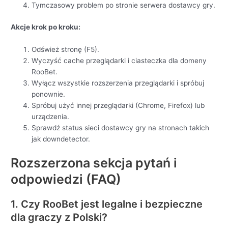
Tymczasowy problem po stronie serwera dostawcy gry.
Akcje krok po kroku:
Odśwież stronę (F5).
Wyczyść cache przeglądarki i ciasteczka dla domeny
RooBet.
Wyłącz wszystkie rozszerzenia przeglądarki i spróbuj
ponownie.
Spróbuj użyć innej przeglądarki (Chrome, Firefox) lub
urządzenia.
Sprawdź status sieci dostawcy gry na stronach takich
jak downdetector.
Rozszerzona sekcja pytań i
odpowiedzi (FAQ)
1. Czy RooBet jest legalne i bezpieczne
dla graczy z Polski?