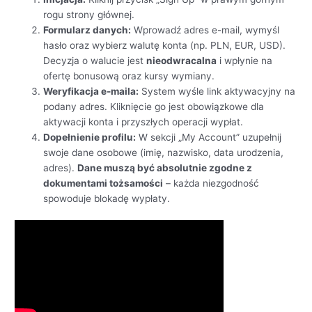
rogu strony głównej.
Formularz danych:
Wprowadź adres e-mail, wymyśl
hasło oraz wybierz walutę konta (np. PLN, EUR, USD).
Decyzja o walucie jest
nieodwracalna
i wpłynie na
ofertę bonusową oraz kursy wymiany.
Weryfikacja e-maila:
System wyśle link aktywacyjny na
podany adres. Kliknięcie go jest obowiązkowe dla
aktywacji konta i przyszłych operacji wypłat.
Dopełnienie profilu:
W sekcji „My Account” uzupełnij
swoje dane osobowe (imię, nazwisko, data urodzenia,
adres).
Dane muszą być absolutnie zgodne z
dokumentami tożsamości
– każda niezgodność
spowoduje blokadę wypłaty.