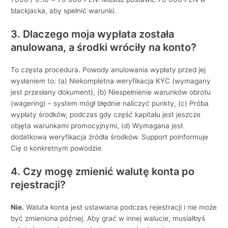
blackjacka, aby spełnić warunki.
3. Dlaczego moja wypłata została
anulowana, a środki wróciły na konto?
To częsta procedura. Powody anulowania wypłaty przed jej
wysłaniem to: (a) Niekompletna weryfikacja KYC (wymagany
jest przesłany dokument), (b) Niespełnienie warunków obrotu
(wagering) – system mógł błędnie naliczyć punkty, (c) Próba
wypłaty środków, podczas gdy część kapitału jest jeszcze
objęta warunkami promocyjnymi, (d) Wymagana jest
dodatkowa weryfikacja źródła środków. Support poinformuje
Cię o konkretnym powodzie.
4. Czy mogę zmienić walutę konta po
rejestracji?
Nie.
Waluta konta jest ustawiana podczas rejestracji i nie może
być zmieniona później. Aby grać w innej walucie, musiałbyś