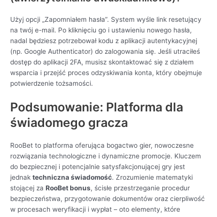
Użyj opcji „Zapomniałem hasła”. System wyśle link resetujący
na twój e-mail. Po kliknięciu go i ustawieniu nowego hasła,
nadal będziesz potrzebował kodu z aplikacji autentykacyjnej
(np. Google Authenticator) do zalogowania się. Jeśli utraciłeś
dostęp do aplikacji 2FA, musisz skontaktować się z działem
wsparcia i przejść proces odzyskiwania konta, który obejmuje
potwierdzenie tożsamości.
Podsumowanie: Platforma dla
świadomego gracza
RooBet to platforma oferująca bogactwo gier, nowoczesne
rozwiązania technologiczne i dynamiczne promocje. Kluczem
do bezpiecznej i potencjalnie satysfakcjonującej gry jest
jednak
techniczna świadomość
. Zrozumienie matematyki
stojącej za
RooBet bonus
, ścisłe przestrzeganie procedur
bezpieczeństwa, przygotowanie dokumentów oraz cierpliwość
w procesach weryfikacji i wypłat – oto elementy, które