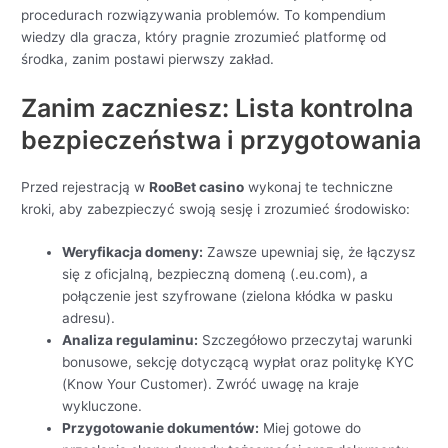
procedurach rozwiązywania problemów. To kompendium
wiedzy dla gracza, który pragnie zrozumieć platformę od
środka, zanim postawi pierwszy zakład.
Zanim zaczniesz: Lista kontrolna
bezpieczeństwa i przygotowania
Przed rejestracją w
RooBet casino
wykonaj te techniczne
kroki, aby zabezpieczyć swoją sesję i zrozumieć środowisko:
Weryfikacja domeny:
Zawsze upewniaj się, że łączysz
się z oficjalną, bezpieczną domeną (.eu.com), a
połączenie jest szyfrowane (zielona kłódka w pasku
adresu).
Analiza regulaminu:
Szczegółowo przeczytaj warunki
bonusowe, sekcję dotyczącą wypłat oraz politykę KYC
(Know Your Customer). Zwróć uwagę na kraje
wykluczone.
Przygotowanie dokumentów:
Miej gotowe do