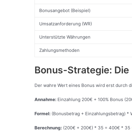
Bonusangebot (Beispiel)
Umsatzanforderung (WR)
Unterstützte Währungen
Zahlungsmethoden
Bonus-Strategie: Die
Der wahre Wert eines Bonus wird erst durch 
Annahme:
Einzahlung 200€ + 100% Bonus (200
Formel:
(Bonusbetrag + Einzahlungsbetrag) * 
Berechnung:
(200€ + 200€) * 35 = 400€ * 35