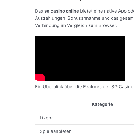
Das
sg casino online
bietet eine native App od
Auszahlungen, Bonusannahme und das gesamte S
Verbindung im Vergleich zum Browser.
Ein Überblick über die Features der SG Casino 
Kategorie
Lizenz
Spieleanbieter