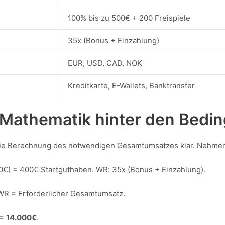
100% bis zu 500€ + 200 Freispiele
35x (Bonus + Einzahlung)
EUR, USD, CAD, NOK
Kreditkarte, E-Wallets, Banktransfer
 Mathematik hinter den Bedi
die Berechnung des notwendigen Gesamtumsatzes klar. Nehmen w
€) = 400€ Startguthaben. WR: 35x (Bonus + Einzahlung).
WR = Erforderlicher Gesamtumsatz.
 =
14.000€
.