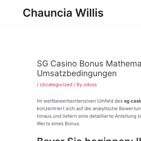
Skip
Post
Chauncia Willis
to
navigation
content
SG Casino Bonus Mathemati
Umsatzbedingungen
/
Uncategorized
/ By
odoss
Im wettbewerbsintensiven Umfeld des
sg casi
konzentriert sich auf die analytische Bewer
hinaus und liefern eine detaillierte Anleitung
Werts eines Bonus.