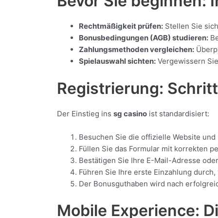
Bevor Sie beginnen: I
Rechtmäßigkeit prüfen:
Stellen Sie sich
Bonusbedingungen (AGB) studieren:
Be
Zahlungsmethoden vergleichen:
Überpr
Spielauswahl sichten:
Vergewissern Sie s
Registrierung: Schritt
Der Einstieg ins
sg casino
ist standardisiert:
Besuchen Sie die offizielle Website und k
Füllen Sie das Formular mit korrekten pe
Bestätigen Sie Ihre E-Mail-Adresse ode
Führen Sie Ihre erste Einzahlung durch,
Der Bonusguthaben wird nach erfolgrei
Mobile Experience: D