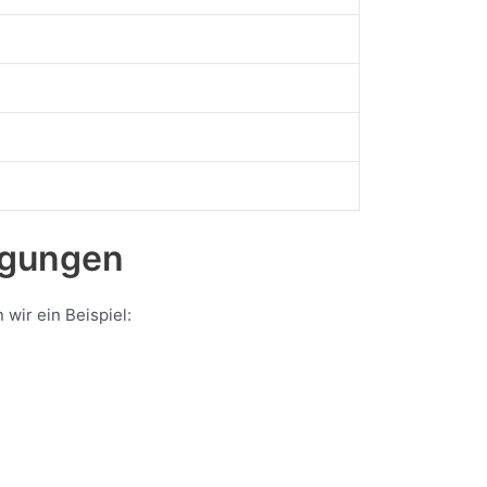
ngungen
ir ein Beispiel: