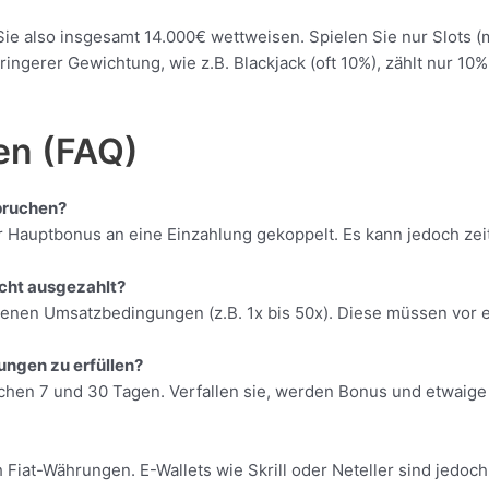
e also insgesamt 14.000€ wettweisen. Spielen Sie nur Slots 
ngerer Gewichtung, wie z.B. Blackjack (oft 10%), zählt nur 10% 
gen (FAQ)
pruchen?
r Hauptbonus an eine Einzahlung gekoppelt. Es kann jedoch ze
icht ausgezahlt?
genen Umsatzbedingungen (z.B. 1x bis 50x). Diese müssen vor e
ungen zu erfüllen?
schen 7 und 30 Tagen. Verfallen sie, werden Bonus und etwaige
 Fiat-Währungen. E-Wallets wie Skrill oder Neteller sind jedoch