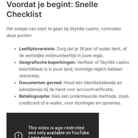
Voordat je begint: Snelle
Checklist
Om soepel van start te gaan bij Skyhills casino, controleer
deze punten:
Leeftijdsvereiste:
Zorg dat je 18 jaar of ouder bent, of
de wettelijke minimumleeftijd in jouw regio.
Geografische beperkingen:
Verifieer of Skyhills casino
beschikbaar is in jouw land; sommige regio’s hebben
restricties.
Documenten gereed:
Houd een identiteitsbewijs en
adresbewijs bij de hand voor accountverificatie.
Betalingsoptie:
Kies een ondersteunde methode, zoals
creditcard of e-wallet, voor stortingen en opnames.