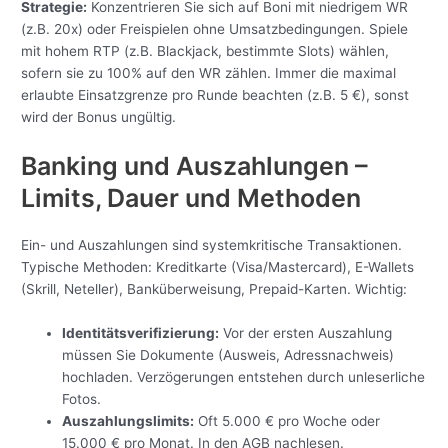
Strategie:
Konzentrieren Sie sich auf Boni mit niedrigem WR
(z.B. 20x) oder Freispielen ohne Umsatzbedingungen. Spiele
mit hohem RTP (z.B. Blackjack, bestimmte Slots) wählen,
sofern sie zu 100% auf den WR zählen. Immer die maximal
erlaubte Einsatzgrenze pro Runde beachten (z.B. 5 €), sonst
wird der Bonus ungültig.
Banking und Auszahlungen –
Limits, Dauer und Methoden
Ein- und Auszahlungen sind systemkritische Transaktionen.
Typische Methoden: Kreditkarte (Visa/Mastercard), E-Wallets
(Skrill, Neteller), Banküberweisung, Prepaid-Karten. Wichtig:
Identitätsverifizierung:
Vor der ersten Auszahlung
müssen Sie Dokumente (Ausweis, Adressnachweis)
hochladen. Verzögerungen entstehen durch unleserliche
Fotos.
Auszahlungslimits:
Oft 5.000 € pro Woche oder
15.000 € pro Monat. In den AGB nachlesen.