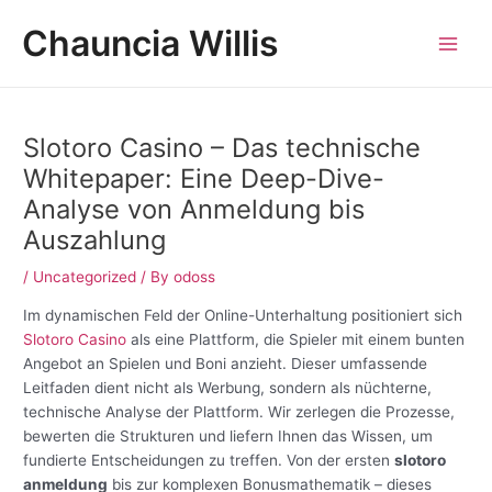
Skip
Post
MAI
Chauncia Willis
to
navigation
MEN
content
Slotoro Casino – Das technische
Whitepaper: Eine Deep-Dive-
Analyse von Anmeldung bis
Auszahlung
/
Uncategorized
/ By
odoss
Im dynamischen Feld der Online-Unterhaltung positioniert sich
Slotoro Casino
als eine Plattform, die Spieler mit einem bunten
Angebot an Spielen und Boni anzieht. Dieser umfassende
Leitfaden dient nicht als Werbung, sondern als nüchterne,
technische Analyse der Plattform. Wir zerlegen die Prozesse,
bewerten die Strukturen und liefern Ihnen das Wissen, um
fundierte Entscheidungen zu treffen. Von der ersten
slotoro
anmeldung
bis zur komplexen Bonusmathematik – dieses