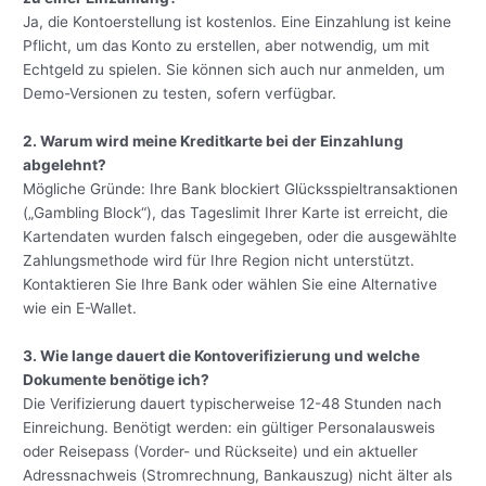
Ja, die Kontoerstellung ist kostenlos. Eine Einzahlung ist keine
Pflicht, um das Konto zu erstellen, aber notwendig, um mit
Echtgeld zu spielen. Sie können sich auch nur anmelden, um
Demo-Versionen zu testen, sofern verfügbar.
2. Warum wird meine Kreditkarte bei der Einzahlung
abgelehnt?
Mögliche Gründe: Ihre Bank blockiert Glücksspieltransaktionen
(„Gambling Block“), das Tageslimit Ihrer Karte ist erreicht, die
Kartendaten wurden falsch eingegeben, oder die ausgewählte
Zahlungsmethode wird für Ihre Region nicht unterstützt.
Kontaktieren Sie Ihre Bank oder wählen Sie eine Alternative
wie ein E-Wallet.
3. Wie lange dauert die Kontoverifizierung und welche
Dokumente benötige ich?
Die Verifizierung dauert typischerweise 12-48 Stunden nach
Einreichung. Benötigt werden: ein gültiger Personalausweis
oder Reisepass (Vorder- und Rückseite) und ein aktueller
Adressnachweis (Stromrechnung, Bankauszug) nicht älter als