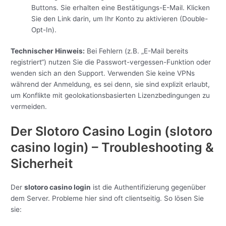
Buttons. Sie erhalten eine Bestätigungs-E-Mail. Klicken
Sie den Link darin, um Ihr Konto zu aktivieren (Double-
Opt-In).
Technischer Hinweis:
Bei Fehlern (z.B. „E-Mail bereits
registriert“) nutzen Sie die Passwort-vergessen-Funktion oder
wenden sich an den Support. Verwenden Sie keine VPNs
während der Anmeldung, es sei denn, sie sind explizit erlaubt,
um Konflikte mit geolokationsbasierten Lizenzbedingungen zu
vermeiden.
Der Slotoro Casino Login (slotoro
casino login) – Troubleshooting &
Sicherheit
Der
slotoro casino login
ist die Authentifizierung gegenüber
dem Server. Probleme hier sind oft clientseitig. So lösen Sie
sie: