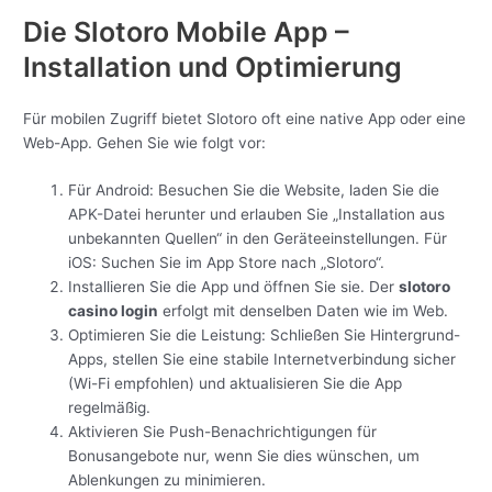
Die Slotoro Mobile App –
Installation und Optimierung
Für mobilen Zugriff bietet Slotoro oft eine native App oder eine
Web-App. Gehen Sie wie folgt vor:
Für Android: Besuchen Sie die Website, laden Sie die
APK-Datei herunter und erlauben Sie „Installation aus
unbekannten Quellen“ in den Geräteeinstellungen. Für
iOS: Suchen Sie im App Store nach „Slotoro“.
Installieren Sie die App und öffnen Sie sie. Der
slotoro
casino login
erfolgt mit denselben Daten wie im Web.
Optimieren Sie die Leistung: Schließen Sie Hintergrund-
Apps, stellen Sie eine stabile Internetverbindung sicher
(Wi-Fi empfohlen) und aktualisieren Sie die App
regelmäßig.
Aktivieren Sie Push-Benachrichtigungen für
Bonusangebote nur, wenn Sie dies wünschen, um
Ablenkungen zu minimieren.