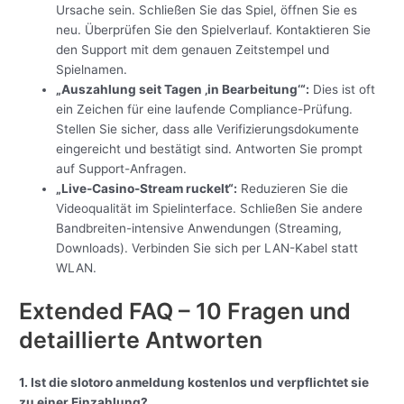
Ursache sein. Schließen Sie das Spiel, öffnen Sie es
neu. Überprüfen Sie den Spielverlauf. Kontaktieren Sie
den Support mit dem genauen Zeitstempel und
Spielnamen.
„Auszahlung seit Tagen ‚in Bearbeitung‘“:
Dies ist oft
ein Zeichen für eine laufende Compliance-Prüfung.
Stellen Sie sicher, dass alle Verifizierungsdokumente
eingereicht und bestätigt sind. Antworten Sie prompt
auf Support-Anfragen.
„Live-Casino-Stream ruckelt“:
Reduzieren Sie die
Videoqualität im Spielinterface. Schließen Sie andere
Bandbreiten-intensive Anwendungen (Streaming,
Downloads). Verbinden Sie sich per LAN-Kabel statt
WLAN.
Extended FAQ – 10 Fragen und
detaillierte Antworten
1. Ist die slotoro anmeldung kostenlos und verpflichtet sie
zu einer Einzahlung?