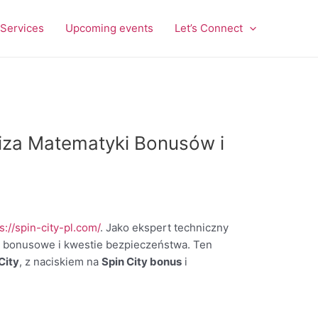
Services
Upcoming events
Let’s Connect
liza Matematyki Bonusów i
s://spin-city-pl.com/
. Jako ekspert techniczny
ie bonusowe i kwestie bezpieczeństwa. Ten
City
, z naciskiem na
Spin City bonus
i