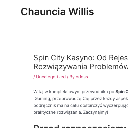
Skip
Post
Chauncia Willis
to
navigation
content
Spin City Kasyno: Od Reje
Rozwiązywania Problemó
/
Uncategorized
/ By
odoss
Witaj w kompleksowym przewodniku po
Spin 
iGaming, przeprowadzę Cię przez każdy aspekt
podręcznik ma na celu dostarczyć wyczerpujący
praktyczne rozwiązania. Zaczynajmy!