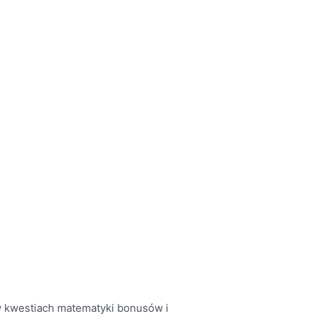
 w kwestiach matematyki bonusów i