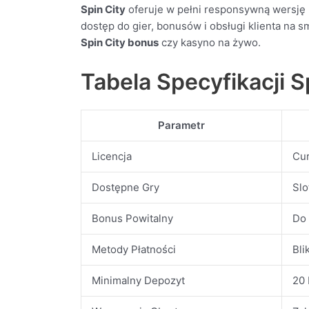
Spin City
oferuje w pełni responsywną wersję 
dostęp do gier, bonusów i obsługi klienta na sm
Spin City bonus
czy kasyno na żywo.
Tabela Specyfikacji S
Parametr
Licencja
Cu
Dostępne Gry
Slo
Bonus Powitalny
Do 
Metody Płatności
Bli
Minimalny Depozyt
20