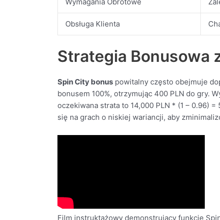
Wymagania Obrotowe
Zal
Obsługa Klienta
Cha
Strategia Bonusowa 
Spin City bonus
powitalny często obejmuje do
bonusem 100%, otrzymując 400 PLN do gry. Wy
oczekiwana strata to 14,000 PLN * (1 – 0.96) 
się na grach o niskiej wariancji, aby zminima
Film instruktażowy demonstrujący funkcje Spi