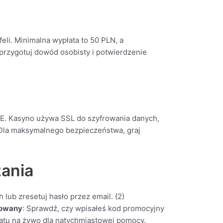
eli. Minimalna wypłata to 50 PLN, a
przygotuj dowód osobisty i potwierdzenie
e UE. Kasyno używa SSL do szyfrowania danych,
 Dla maksymalnego bezpieczeństwa, graj
ania
lub zresetuj hasło przez email. (2)
wowany
: Sprawdź, czy wpisałeś kod promocyjny
chatu na żywo dla natychmiastowej pomocy.