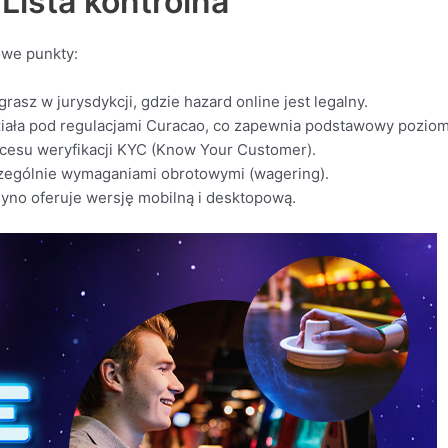
Lista kontrolna
owe punkty:
rasz w jurysdykcji, gdzie hazard online jest legalny.
 działa pod regulacjami Curacao, co zapewnia podstawowy pozio
cesu weryfikacji KYC (Know Your Customer).
zególnie wymaganiami obrotowymi (wagering).
yno oferuje wersję mobilną i desktopową.