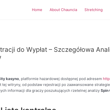
Home
About Chauncia
Stretching
stracji do Wypłat – Szczegółowa Ana
w
City kasyno
, platformie hazardowej dostępnej pod adresem
http
 tej witryny, od podstaw rejestracji po zaawansowane strateg
ch informacji dla graczy poszukujących rzetelnej analizy
Spin 