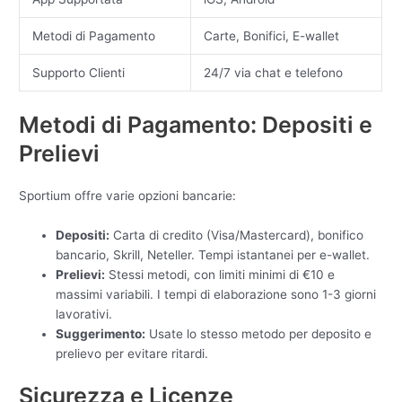
Metodi di Pagamento
Carte, Bonifici, E-wallet
Supporto Clienti
24/7 via chat e telefono
Metodi di Pagamento: Depositi e
Prelievi
Sportium offre varie opzioni bancarie:
Depositi:
Carta di credito (Visa/Mastercard), bonifico
bancario, Skrill, Neteller. Tempi istantanei per e-wallet.
Prelievi:
Stessi metodi, con limiti minimi di €10 e
massimi variabili. I tempi di elaborazione sono 1-3 giorni
lavorativi.
Suggerimento:
Usate lo stesso metodo per deposito e
prelievo per evitare ritardi.
Sicurezza e Licenze