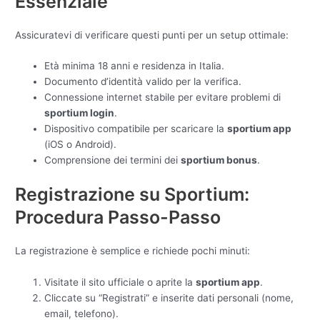
Essenziale
Assicuratevi di verificare questi punti per un setup ottimale:
Età minima 18 anni e residenza in Italia.
Documento d’identità valido per la verifica.
Connessione internet stabile per evitare problemi di
sportium login
.
Dispositivo compatibile per scaricare la
sportium app
(iOS o Android).
Comprensione dei termini dei
sportium bonus
.
Registrazione su Sportium:
Procedura Passo-Passo
La registrazione è semplice e richiede pochi minuti:
Visitate il sito ufficiale o aprite la
sportium app
.
Cliccate su “Registrati” e inserite dati personali (nome,
email, telefono).