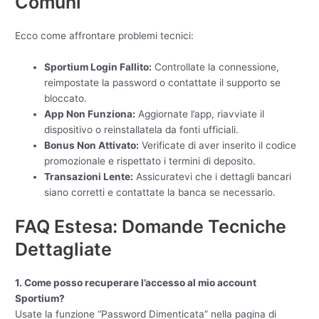
Comuni
Ecco come affrontare problemi tecnici:
Sportium Login Fallito:
Controllate la connessione,
reimpostate la password o contattate il supporto se
bloccato.
App Non Funziona:
Aggiornate l’app, riavviate il
dispositivo o reinstallatela da fonti ufficiali.
Bonus Non Attivato:
Verificate di aver inserito il codice
promozionale e rispettato i termini di deposito.
Transazioni Lente:
Assicuratevi che i dettagli bancari
siano corretti e contattate la banca se necessario.
FAQ Estesa: Domande Tecniche
Dettagliate
1. Come posso recuperare l’accesso al mio account
Sportium?
Usate la funzione “Password Dimenticata” nella pagina di