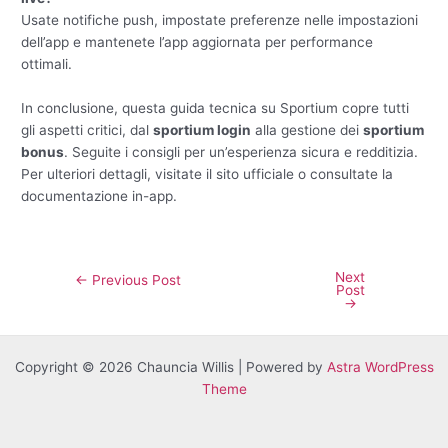
Usate notifiche push, impostate preferenze nelle impostazioni
dell’app e mantenete l’app aggiornata per performance
ottimali.
In conclusione, questa guida tecnica su Sportium copre tutti
gli aspetti critici, dal
sportium login
alla gestione dei
sportium
bonus
. Seguite i consigli per un’esperienza sicura e redditizia.
Per ulteriori dettagli, visitate il sito ufficiale o consultate la
documentazione in-app.
Next
←
Previous Post
Post
→
Copyright © 2026 Chauncia Willis | Powered by
Astra WordPress
Theme