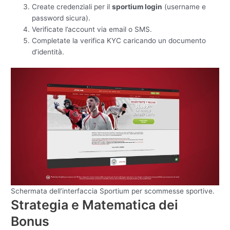
Create credenziali per il
sportium login
(username e
password sicura).
Verificate l’account via email o SMS.
Completate la verifica KYC caricando un documento
d’identità.
Schermata dell’interfaccia Sportium per scommesse sportive.
Strategia e Matematica dei
Bonus