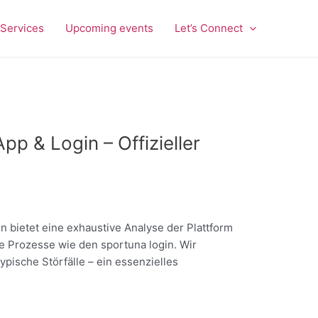
Services
Upcoming events
Let’s Connect
p & Login – Offizieller
n bietet eine exhaustive Analyse der Plattform
e Prozesse wie den sportuna login. Wir
pische Störfälle – ein essenzielles