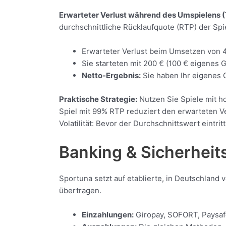
Erwarteter Verlust während des Umspielens (
durchschnittliche Rücklaufquote (RTP) der Spi
Erwarteter Verlust beim Umsetzen von 4
Sie starteten mit 200 € (100 € eigenes 
Netto-Ergebnis:
Sie haben Ihr eigenes G
Praktische Strategie:
Nutzen Sie Spiele mit ho
Spiel mit 99% RTP reduziert den erwarteten Ver
Volatilität: Bevor der Durchschnittswert eintritt
Banking & Sicherheit
Sportuna setzt auf etablierte, in Deutschland
übertragen.
Einzahlungen:
Giropay, SOFORT, Paysafec