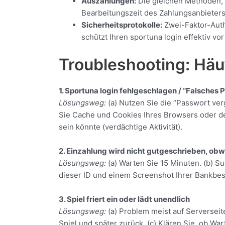
Auszahlungen:
Die gleichen Methoden, w
Bearbeitungszeit des Zahlungsanbieters 
Sicherheitsprotokolle:
Zwei-Faktor-Auth
schützt Ihren sportuna login effektiv vo
Troubleshooting: Hä
1. Sportuna login fehlgeschlagen / “Falsches 
Lösungsweg:
(a) Nutzen Sie die “Passwort ver
Sie Cache und Cookies Ihres Browsers oder dei
sein könnte (verdächtige Aktivität).
2. Einzahlung wird nicht gutgeschrieben, o
Lösungsweg:
(a) Warten Sie 15 Minuten. (b) S
dieser ID und einem Screenshot Ihrer Bankbestä
3. Spiel friert ein oder lädt unendlich
Lösungsweg:
(a) Problem meist auf Serverseit
Spiel und später zurück. (c) Klären Sie, ob W