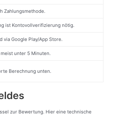
ach Zahlungsmethode.
 ist Kontovollverifizierung nötig.
 via Google Play/App Store.
 meist unter 5 Minuten.
ierte Berechnung unten.
eldes
sel zur Bewertung. Hier eine technische