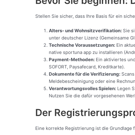
Bevor Sie beginnen: 
Stellen Sie sicher, dass Ihre Basis für ein si
Alters- und Wohnsitzverifikation:
Sie si
unter deutscher Lizenz (Gemeinsame Gl
Technische Voraussetzungen:
Ein aktu
native sportuna app zu installieren (And
Payment-Methoden:
Ein aktiviertes un
SOFORT, Paysafecard, Kreditkarte).
Dokumente für die Verifizierung:
Scans 
Meldebescheinigung oder eine Rechnung (
Verantwortungsvolles Spielen:
Legen Si
Nutzen Sie die dafür vorgesehenen Werk
Der Registrierungspro
Eine korrekte Registrierung ist die Grundlage