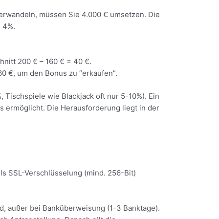
erwandeln, müssen Sie 4.000 € umsetzen. Die
n 4%.
nitt 200 € – 160 € = 40 €.
 60 €, um den Bonus zu “erkaufen”.
Tischspiele wie Blackjack oft nur 5-10%). Ein
s ermöglicht. Die Herausforderung liegt in der
els SSL-Verschlüsselung (mind. 256-Bit)
ard, außer bei Banküberweisung (1-3 Banktage).