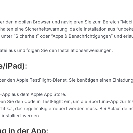
er den mobilen Browser und navigieren Sie zum Bereich “Mobil
halten eine Sicherheitswarnung, da die Installation aus “unbek
unter “Sicherheit” oder “Apps & Benachrichtigungen” und erlaub
tei aus und folgen Sie den Installationsanweisungen.
e/iPad):
 über den Apple TestFlight-Dienst. Sie benötigen einen Einladu
ht”-App aus dem Apple App Store.
en Sie den Code in TestFlight ein, um die Sportuna-App zur Inst
rtifikat, das regelmäßig erneuert werden muss. Bei Ablauf deins
installiert werden.
g in der App: