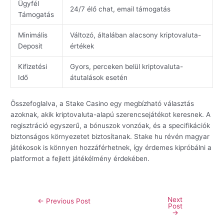
Ügyfél
24/7 élő chat, email támogatás
Támogatás
Minimális
Változó, általában alacsony kriptovaluta-
Deposit
értékek
Kifizetési
Gyors, perceken belül kriptovaluta-
Idő
átutalások esetén
Összefoglalva, a Stake Casino egy megbízható választás
azoknak, akik kriptovaluta-alapú szerencsejátékot keresnek. A
regisztráció egyszerű, a bónuszok vonzóak, és a specifikációk
biztonságos környezetet biztosítanak. Stake hu révén magyar
játékosok is könnyen hozzáférhetnek, így érdemes kipróbálni a
platformot a fejlett játékélmény érdekében.
Next
←
Previous Post
Post
→