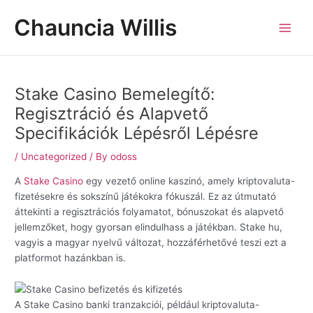
Skip
Post
MAI
Chauncia Willis
to
navigation
MEN
content
Stake Casino Bemelegítő:
Regisztráció és Alapvető
Specifikációk Lépésről Lépésre
/
Uncategorized
/ By
odoss
A
Stake Casino
egy vezető online kaszinó, amely kriptovaluta-
fizetésekre és sokszínű játékokra fókuszál. Ez az útmutató
áttekinti a regisztrációs folyamatot, bónuszokat és alapvető
jellemzőket, hogy gyorsan elindulhass a játékban. Stake hu,
vagyis a magyar nyelvű változat, hozzáférhetővé teszi ezt a
platformot hazánkban is.
A Stake Casino banki tranzakciói, például kriptovaluta-