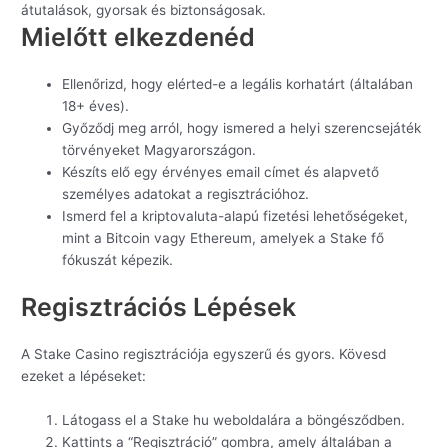
átutalások, gyorsak és biztonságosak.
Mielőtt elkezdenéd
Ellenőrizd, hogy elérted-e a legális korhatárt (általában
18+ éves).
Győződj meg arról, hogy ismered a helyi szerencsejáték
törvényeket Magyarországon.
Készíts elő egy érvényes email címet és alapvető
személyes adatokat a regisztrációhoz.
Ismerd fel a kriptovaluta-alapú fizetési lehetőségeket,
mint a Bitcoin vagy Ethereum, amelyek a Stake fő
fókuszát képezik.
Regisztrációs Lépések
A Stake Casino regisztrációja egyszerű és gyors. Kövesd
ezeket a lépéseket:
Látogass el a Stake hu weboldalára a böngésződben.
Kattints a “Regisztráció” gombra, amely általában a