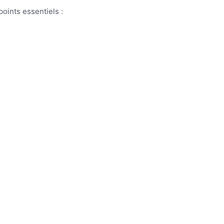
oints essentiels :