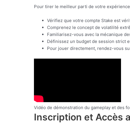
Pour tirer le meilleur parti de votre expérien
Vérifiez que votre compte Stake est véri
Comprenez le concept de volatilité extr
Familiarisez-vous avec la mécanique des 
Définissez un budget de session strict et
Pour jouer directement, rendez-vous sur
Vidéo de démonstration du gameplay et des fo
Inscription et Accès 