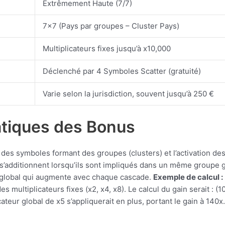
Extrêmement Haute (7/7)
7×7 (Pays par groupes – Cluster Pays)
Multiplicateurs fixes jusqu’à x10,000
Déclenché par 4 Symboles Scatter (gratuité)
Varie selon la jurisdiction, souvent jusqu’à 250 €
atiques des Bonus
des symboles formant des groupes (clusters) et l’activation des
rs s’additionnent lorsqu’ils sont impliqués dans un même groupe 
ur global qui augmente avec chaque cascade.
Exemple de calcul :
s multiplicateurs fixes (x2, x4, x8). Le calcul du gain serait : (1
ateur global de x5 s’appliquerait en plus, portant le gain à 140x.