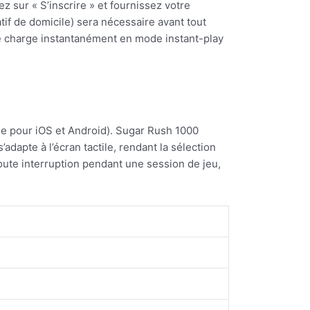
z sur « S’inscrire » et fournissez votre
atif de domicile) sera nécessaire avant tout
 se charge instantanément en mode instant-play
le pour iOS et Android). Sugar Rush 1000
adapte à l’écran tactile, rendant la sélection
oute interruption pendant une session de jeu,