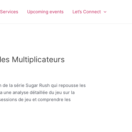
Services
Upcoming events
Let’s Connect
es Multiplicateurs
n de la série Sugar Rush qui repousse les
a une analyse détaillée du jeu sur la
 sessions de jeu et comprendre les