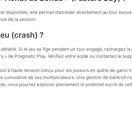
 est disponible, elle permet d’accéder directement au tour bonus
nce de la session.
jeu (crash) ?
détaillé. Si le jeu se fige pendant un tour engagé, rechargez la
ry » de Pragmatic Play. Vérifiez votre solde ou contactez le sup
slot à haute tension conçu pour les joueurs en quête de gain
que cumulative de ses multiplicateurs. Une gestion de bankroll r
e, vous pourrez explorer pleinement le potentiel sucré de cet