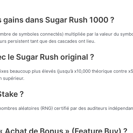
s gains dans Sugar Rush 1000 ?
nombre de symboles connectés) multipliée par la valeur du symbol
eurs persistent tant que des cascades ont lieu.
ec le Sugar Rush original ?
ixes beaucoup plus élevés (jusqu’à x10,000 théorique contre x5
n supérieur.
Stake ?
nombres aléatoires (RNG) certifié par des auditeurs indépendan
n « Achat de Bonus » (Feature Buy) ?