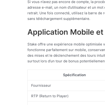
Si vous n’avez pas encore de compte, la procédu
adresse e-mail, un nom d’utilisateur et un mot d
retrait. Une fois connecté, utilisez la barre 
sans téléchargement supplémentaire.
Application Mobile e
Stake offre une expérience mobile optimisée v
fonctionne parfaitement sur mobile, conservant t
des mises et le déclenchement des tours intuit
surtout lors d’un tour de bonus potentiellement 
Spécification
Fournisseur
RTP (Return to Player)