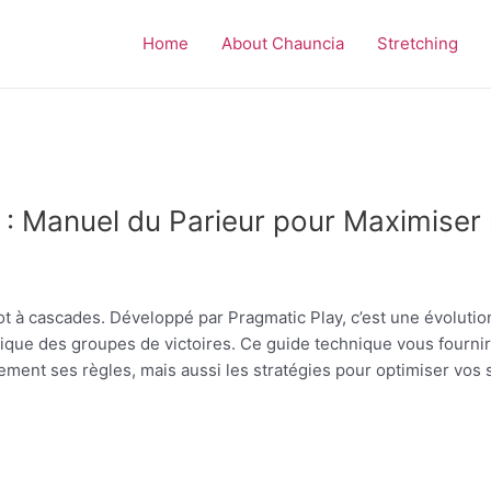
Home
About Chauncia
Stretching
: Manuel du Parieur pour Maximiser l
ot à cascades. Développé par Pragmatic Play, c’est une évolutio
nique des groupes de victoires. Ce guide technique vous fournir
ement ses règles, mais aussi les stratégies pour optimiser vos