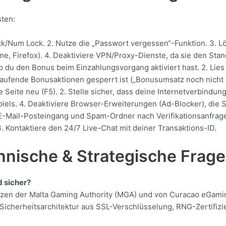
sten:
ck/Num Lock. 2. Nutze die „Passwort vergessen“-Funktion. 3.
, Firefox). 4. Deaktiviere VPN/Proxy-Dienste, da sie den Stan
ob du den Bonus beim Einzahlungsvorgang aktiviert hast. 2. Lie
laufende Bonusaktionen gesperrt ist („Bonusumsatz noch nicht er
e Seite neu (F5). 2. Stelle sicher, dass deine Internetverbindung 
els. 4. Deaktiviere Browser-Erweiterungen (Ad-Blocker), die Sp
E-Mail-Posteingang und Spam-Ordner nach Verifikationsanfragen 
 Kontaktiere den 24/7 Live-Chat mit deiner Transaktions-ID.
hnische & Strategische Frag
d sicher?
nzen der Malta Gaming Authority (MGA) und von Curacao eGaming
 Sicherheitsarchitektur aus SSL-Verschlüsselung, RNG-Zertifiz