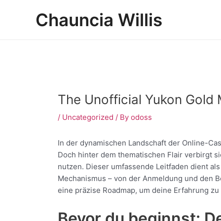
Skip
Post
Chauncia Willis
to
navigation
content
The Unofficial Yukon Gold 
/
Uncategorized
/ By
odoss
In der dynamischen Landschaft der Online-Cas
Doch hinter dem thematischen Flair verbirgt si
nutzen. Dieser umfassende Leitfaden dient als
Mechanismus – von der Anmeldung und den Bo
eine präzise Roadmap, um deine Erfahrung zu 
Bevor du beginnst: D