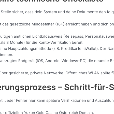
ng. Stelle sicher, dass dein System und deine Dokumente den f
das gesetzliche Mindestalter (18+) erreicht haben und dich ph
ültigen amtlichen Lichtbildausweis (Reisepass, Personalauswei
ls 3 Monate) für die Konto-Verifikation bereit.
 eine Hauptzahlungsmethode (z.B. Kreditkarte, eWallet). Der 
timmen.
vorzugtes Endgerät (iOS, Android, Windows-PC) die neueste Br
über gesicherte, private Netzwerke. Öffentliches WLAN sollte 
erungsprozess – Schritt-für-S
nkt. Jeder Fehler hier kann spätere Verifikationen und Auszahlu
ur offiziellen Yukon Gold Casino Österreich Domain.