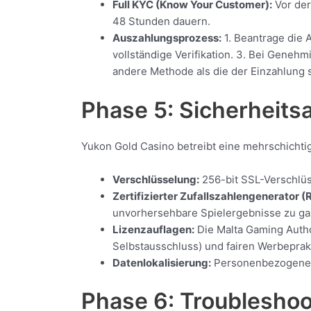
Full KYC (Know Your Customer):
Vor der
48 Stunden dauern.
Auszahlungsprozess:
1. Beantrage die 
vollständige Verifikation. 3. Bei Gene
andere Methode als die der Einzahlung s
Phase 5: Sicherheits
Yukon Gold Casino betreibt eine mehrschichtig
Verschlüsselung:
256-bit SSL-Verschlüs
Zertifizierter Zufallszahlengenerator (
unvorhersehbare Spielergebnisse zu ga
Lizenzauflagen:
Die Malta Gaming Author
Selbstausschluss) und fairen Werbeprak
Datenlokalisierung:
Personenbezogene D
Phase 6: Troublesho