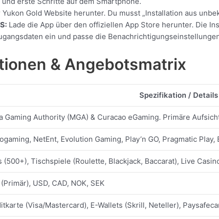
pp und erste Schritte auf dem Smartphone.
 Yukon Gold Website herunter. Du musst „Installation aus unbe
S:
Lade die App über den offiziellen App Store herunter. Die Inst
n Zugangsdaten ein und passe die Benachrichtigungseinstellunge
ationen & Angebotsmatrix
Spezifikation / Details
a Gaming Authority (MGA) & Curacao eGaming. Primäre Aufsich
ogaming, NetEnt, Evolution Gaming, Play’n GO, Pragmatic Play,
s (500+), Tischspiele (Roulette, Blackjack, Baccarat), Live Casi
(Primär), USD, CAD, NOK, SEK
itkarte (Visa/Mastercard), E-Wallets (Skrill, Neteller), Paysafec