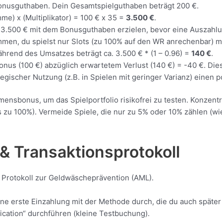
 Bonusguthaben. Dein Gesamtspielguthaben beträgt 200 €.
e) x (Multiplikator) = 100 € x 35 =
3.500 €
.
3.500 € mit dem Bonusguthaben erzielen, bevor eine Auszahlun
en, du spielst nur Slots (zu 100% auf den WR anrechenbar) m
hrend des Umsatzes beträgt ca. 3.500 € * (1 – 0.96) =
140 €
.
nus (100 €) abzüglich erwartetem Verlust (140 €) = -40 €. Dies
egischer Nutzung (z.B. in Spielen mit geringer Varianz) einen 
nsbonus, um das Spielportfolio risikofrei zu testen. Konzentr
 zu 100%). Vermeide Spiele, die nur zu 5% oder 10% zählen (wi
 Transaktionsprotokoll
 Protokoll zur Geldwäscheprävention (AML).
ne erste Einzahlung mit der Methode durch, die du auch späte
ication“ durchführen (kleine Testbuchung).