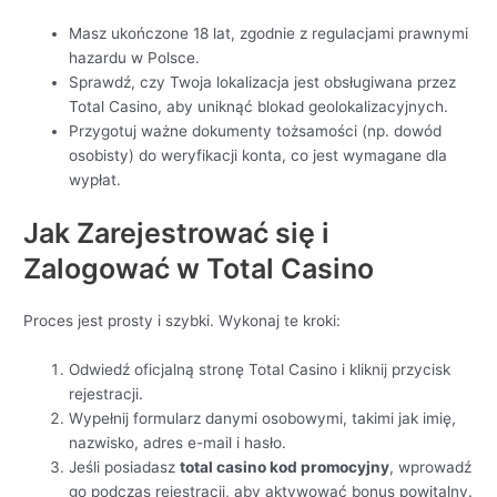
Masz ukończone 18 lat, zgodnie z regulacjami prawnymi
hazardu w Polsce.
Sprawdź, czy Twoja lokalizacja jest obsługiwana przez
Total Casino, aby uniknąć blokad geolokalizacyjnych.
Przygotuj ważne dokumenty tożsamości (np. dowód
osobisty) do weryfikacji konta, co jest wymagane dla
wypłat.
Jak Zarejestrować się i
Zalogować w Total Casino
Proces jest prosty i szybki. Wykonaj te kroki:
Odwiedź oficjalną stronę Total Casino i kliknij przycisk
rejestracji.
Wypełnij formularz danymi osobowymi, takimi jak imię,
nazwisko, adres e-mail i hasło.
Jeśli posiadasz
total casino kod promocyjny
, wprowadź
go podczas rejestracji, aby aktywować bonus powitalny.