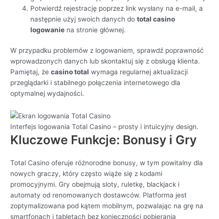
Potwierdź rejestrację poprzez link wysłany na e-mail, a
następnie użyj swoich danych do
total casino
logowanie
na stronie głównej.
W przypadku problemów z logowaniem, sprawdź poprawność
wprowadzonych danych lub skontaktuj się z obsługą klienta.
Pamiętaj, że
casino total
wymaga regularnej aktualizacji
przeglądarki i stabilnego połączenia internetowego dla
optymalnej wydajności.
Interfejs logowania Total Casino – prosty i intuicyjny design.
Kluczowe Funkcje: Bonusy i Gry
Total Casino oferuje różnorodne bonusy, w tym powitalny dla
nowych graczy, który często wiąże się z kodami
promocyjnymi. Gry obejmują sloty, ruletkę, blackjack i
automaty od renomowanych dostawców. Platforma jest
zoptymalizowana pod kątem mobilnym, pozwalając na grę na
smartfonach i tabletach bez konieczności pobierania