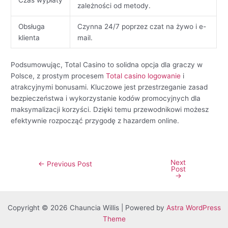
Czas wypłaty
zależności od metody.
Obsługa
Czynna 24/7 poprzez czat na żywo i e-
klienta
mail.
Podsumowując, Total Casino to solidna opcja dla graczy w
Polsce, z prostym procesem
Total casino logowanie
i
atrakcyjnymi bonusami. Kluczowe jest przestrzeganie zasad
bezpieczeństwa i wykorzystanie kodów promocyjnych dla
maksymalizacji korzyści. Dzięki temu przewodnikowi możesz
efektywnie rozpocząć przygodę z hazardem online.
Next
←
Previous Post
Post
→
Copyright © 2026 Chauncia Willis | Powered by
Astra WordPress
Theme