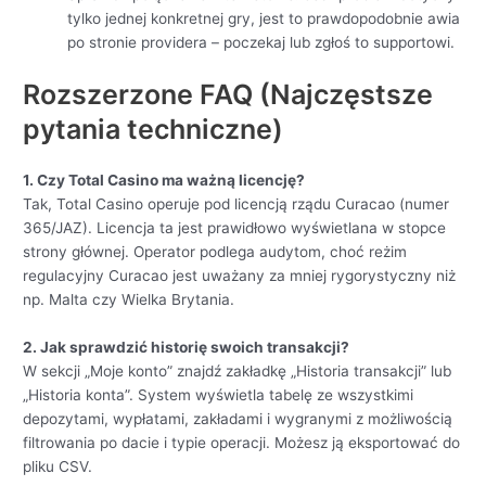
tylko jednej konkretnej gry, jest to prawdopodobnie awia
po stronie providera – poczekaj lub zgłoś to supportowi.
Rozszerzone FAQ (Najczęstsze
pytania techniczne)
1. Czy Total Casino ma ważną licencję?
Tak, Total Casino operuje pod licencją rządu Curacao (numer
365/JAZ). Licencja ta jest prawidłowo wyświetlana w stopce
strony głównej. Operator podlega audytom, choć reżim
regulacyjny Curacao jest uważany za mniej rygorystyczny niż
np. Malta czy Wielka Brytania.
2. Jak sprawdzić historię swoich transakcji?
W sekcji „Moje konto” znajdź zakładkę „Historia transakcji” lub
„Historia konta”. System wyświetla tabelę ze wszystkimi
depozytami, wypłatami, zakładami i wygranymi z możliwością
filtrowania po dacie i typie operacji. Możesz ją eksportować do
pliku CSV.