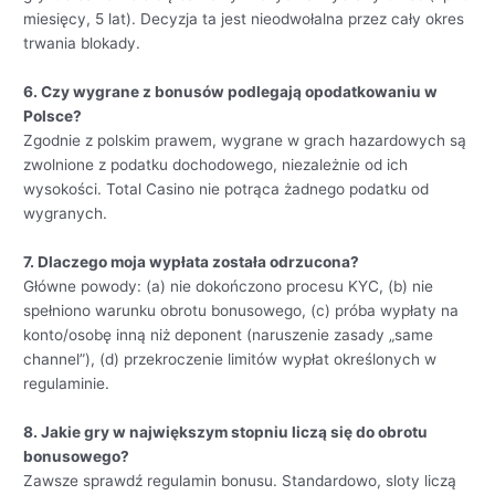
miesięcy, 5 lat). Decyzja ta jest nieodwołalna przez cały okres
trwania blokady.
6. Czy wygrane z bonusów podlegają opodatkowaniu w
Polsce?
Zgodnie z polskim prawem, wygrane w grach hazardowych są
zwolnione z podatku dochodowego, niezależnie od ich
wysokości. Total Casino nie potrąca żadnego podatku od
wygranych.
7. Dlaczego moja wypłata została odrzucona?
Główne powody: (a) nie dokończono procesu KYC, (b) nie
spełniono warunku obrotu bonusowego, (c) próba wypłaty na
konto/osobę inną niż deponent (naruszenie zasady „same
channel”), (d) przekroczenie limitów wypłat określonych w
regulaminie.
8. Jakie gry w największym stopniu liczą się do obrotu
bonusowego?
Zawsze sprawdź regulamin bonusu. Standardowo, sloty liczą