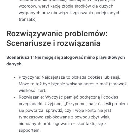
wzorców, weryfikację źródła środków dla dużych
wygranych oraz obowiązek zgłaszania podejrzanych
transakcji.
Rozwiązywanie problemów:
Scenariusze i rozwiązania
Scenariusz 1: Nie mogę się zalogować mimo prawidłowych
danych.
Przyczyna: Najczęstsza to blokada cookies lub sesji.
Może to też być błędnie wpisany adres e-mail (sprawdź
wielkość liter).
Rozwiązanie: Wyczyść pamięć podręczną i cookies
przeglądarki. Użyj opcji „Przypomnij hasło”. Jeśli problem
się powtarza, sprawdź, czy Twoje konto nie jest
tymczasowo zablokowane z powodu zbyt wielu
nieudanych prób logowania – skontaktuj się z
supportem.