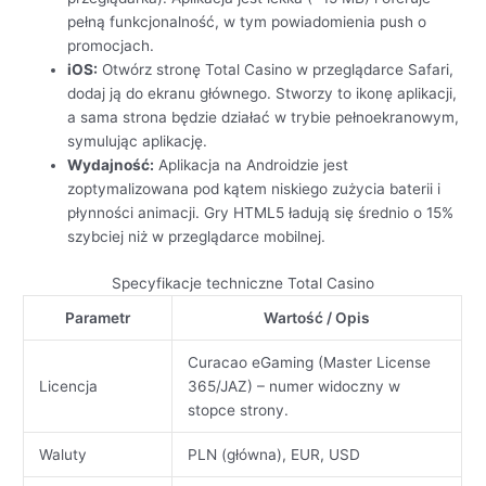
pełną funkcjonalność, w tym powiadomienia push o
promocjach.
iOS:
Otwórz stronę Total Casino w przeglądarce Safari,
dodaj ją do ekranu głównego. Stworzy to ikonę aplikacji,
a sama strona będzie działać w trybie pełnoekranowym,
symulując aplikację.
Wydajność:
Aplikacja na Androidzie jest
zoptymalizowana pod kątem niskiego zużycia baterii i
płynności animacji. Gry HTML5 ładują się średnio o 15%
szybciej niż w przeglądarce mobilnej.
Specyfikacje techniczne Total Casino
Parametr
Wartość / Opis
Curacao eGaming (Master License
Licencja
365/JAZ) – numer widoczny w
stopce strony.
Waluty
PLN (główna), EUR, USD