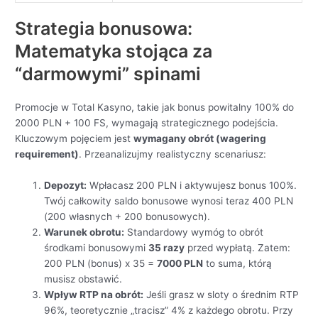
Strategia bonusowa:
Matematyka stojąca za
“darmowymi” spinami
Promocje w Total Kasyno, takie jak bonus powitalny 100% do
2000 PLN + 100 FS, wymagają strategicznego podejścia.
Kluczowym pojęciem jest
wymagany obrót (wagering
requirement)
. Przeanalizujmy realistyczny scenariusz:
Depozyt:
Wpłacasz 200 PLN i aktywujesz bonus 100%.
Twój całkowity saldo bonusowe wynosi teraz 400 PLN
(200 własnych + 200 bonusowych).
Warunek obrotu:
Standardowy wymóg to obrót
środkami bonusowymi
35 razy
przed wypłatą. Zatem:
200 PLN (bonus) x 35 =
7000 PLN
to suma, którą
musisz obstawić.
Wpływ RTP na obrót:
Jeśli grasz w sloty o średnim RTP
96%, teoretycznie „tracisz” 4% z każdego obrotu. Przy