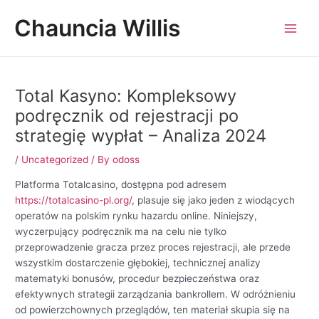
Skip
Post
MAI
Chauncia Willis
to
navigation
MEN
content
Total Kasyno: Kompleksowy
podręcznik od rejestracji po
strategię wypłat – Analiza 2024
/
Uncategorized
/ By
odoss
Platforma Totalcasino, dostępna pod adresem
https://totalcasino-pl.org/
, plasuje się jako jeden z wiodących
operatów na polskim rynku hazardu online. Niniejszy,
wyczerpujący podręcznik ma na celu nie tylko
przeprowadzenie gracza przez proces rejestracji, ale przede
wszystkim dostarczenie głębokiej, technicznej analizy
matematyki bonusów, procedur bezpieczeństwa oraz
efektywnych strategii zarządzania bankrollem. W odróżnieniu
od powierzchownych przeglądów, ten materiał skupia się na