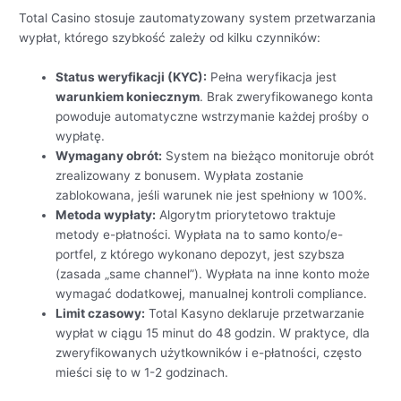
Total Casino stosuje zautomatyzowany system przetwarzania
wypłat, którego szybkość zależy od kilku czynników:
Status weryfikacji (KYC):
Pełna weryfikacja jest
warunkiem koniecznym
. Brak zweryfikowanego konta
powoduje automatyczne wstrzymanie każdej prośby o
wypłatę.
Wymagany obrót:
System na bieżąco monitoruje obrót
zrealizowany z bonusem. Wypłata zostanie
zablokowana, jeśli warunek nie jest spełniony w 100%.
Metoda wypłaty:
Algorytm priorytetowo traktuje
metody e-płatności. Wypłata na to samo konto/e-
portfel, z którego wykonano depozyt, jest szybsza
(zasada „same channel”). Wypłata na inne konto może
wymagać dodatkowej, manualnej kontroli compliance.
Limit czasowy:
Total Kasyno deklaruje przetwarzanie
wypłat w ciągu 15 minut do 48 godzin. W praktyce, dla
zweryfikowanych użytkowników i e-płatności, często
mieści się to w 1-2 godzinach.