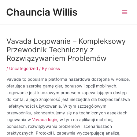
Skip
Post
MAI
Chauncia Willis
to
navigation
MEN
content
Vavada Logowanie – Kompleksowy
Przewodnik Techniczny z
Rozwiązywaniem Problemów
/
Uncategorized
/ By
odoss
Vavada to popularna platforma hazardowa dostępna w Polsce,
oferująca szeroką gamę gier, bonusów i opcji mobilnych.
Logowanie jest kluczowym procesem zapewniającym dostęp
do konta, a jego znajomość jest niezbędna dla bezpieczeństwa
i efektywności użytkowania. W tym szczegółowym
przewodniku, skoncentrujemy się na technicznych aspektach
logowania w
Vavada login
, w tym na aplikacji mobilnej,
bonusach, rozwiązywaniu problemów i scenariuszach
praktycznych. Protokół L zapewnia wyczerpującą analizę,