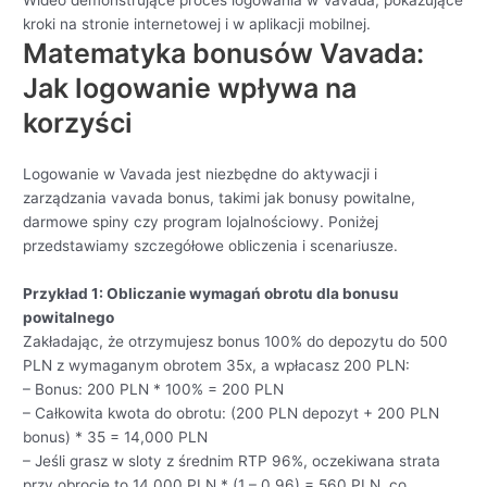
kroki na stronie internetowej i w aplikacji mobilnej.
Matematyka bonusów Vavada:
Jak logowanie wpływa na
korzyści
Logowanie w Vavada jest niezbędne do aktywacji i
zarządzania vavada bonus, takimi jak bonusy powitalne,
darmowe spiny czy program lojalnościowy. Poniżej
przedstawiamy szczegółowe obliczenia i scenariusze.
Przykład 1: Obliczanie wymagań obrotu dla bonusu
powitalnego
Zakładając, że otrzymujesz bonus 100% do depozytu do 500
PLN z wymaganym obrotem 35x, a wpłacasz 200 PLN:
– Bonus: 200 PLN * 100% = 200 PLN
– Całkowita kwota do obrotu: (200 PLN depozyt + 200 PLN
bonus) * 35 = 14,000 PLN
– Jeśli grasz w sloty z średnim RTP 96%, oczekiwana strata
przy obrocie to 14,000 PLN * (1 – 0.96) = 560 PLN, co