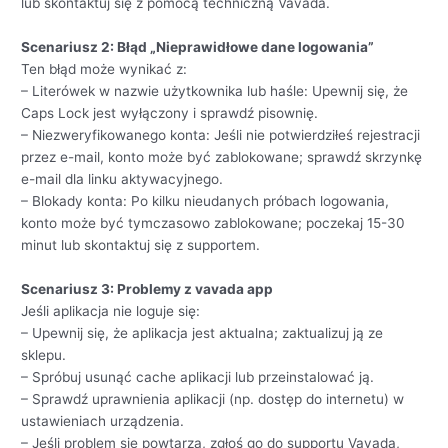
lub skontaktuj się z pomocą techniczną Vavada.
Scenariusz 2: Błąd „Nieprawidłowe dane logowania”
Ten błąd może wynikać z:
– Literówek w nazwie użytkownika lub haśle: Upewnij się, że
Caps Lock jest wyłączony i sprawdź pisownię.
– Niezweryfikowanego konta: Jeśli nie potwierdziłeś rejestracji
przez e-mail, konto może być zablokowane; sprawdź skrzynkę
e-mail dla linku aktywacyjnego.
– Blokady konta: Po kilku nieudanych próbach logowania,
konto może być tymczasowo zablokowane; poczekaj 15-30
minut lub skontaktuj się z supportem.
Scenariusz 3: Problemy z vavada app
Jeśli aplikacja nie loguje się:
– Upewnij się, że aplikacja jest aktualna; zaktualizuj ją ze
sklepu.
– Spróbuj usunąć cache aplikacji lub przeinstalować ją.
– Sprawdź uprawnienia aplikacji (np. dostęp do internetu) w
ustawieniach urządzenia.
– Jeśli problem się powtarza, zgłoś go do supportu Vavada,