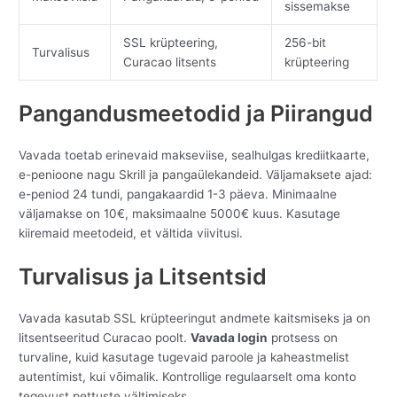
sissemakse
SSL krüpteering,
256-bit
Turvalisus
Curacao litsents
krüpteering
Pangandusmeetodid ja Piirangud
Vavada toetab erinevaid makseviise, sealhulgas krediitkaarte,
e-penioone nagu Skrill ja pangaülekandeid. Väljamaksete ajad:
e-peniod 24 tundi, pangakaardid 1-3 päeva. Minimaalne
väljamakse on 10€, maksimaalne 5000€ kuus. Kasutage
kiiremaid meetodeid, et vältida viivitusi.
Turvalisus ja Litsentsid
Vavada kasutab SSL krüpteeringut andmete kaitsmiseks ja on
litsentseeritud Curacao poolt.
Vavada login
protsess on
turvaline, kuid kasutage tugevaid paroole ja kaheastmelist
autentimist, kui võimalik. Kontrollige regulaarselt oma konto
tegevust pettuste vältimiseks.