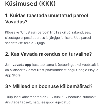
Küsimused (KKK)
1. Kuidas taastada unustatud parool
Vavadas?
Klõpsake “Unustasin parooli” lingil saidil või rakenduses,
sisestage e-posti aadress ja järgige juhiseid. Uus parool
saadetakse teile e-kirjaga.
2. Kas Vavada rakendus on turvaline?
Jah,
vavada app
kasutab sama krüpteeringut kui veebisait ja
on allalaaditav ametlikest platvormidest nagu Google Play ja
App Store.
3> Millised on boonuse käibemäärad?
Tüüpilised käibemäärad on 30x kuni 50x boonuse summalt.
Arvutage täpselt, nagu eespool kirjeldatud.