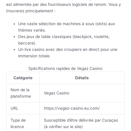
est alimentée par des fournisseurs logiciels de renom. Vous y
trouverez principalement :
Une vaste sélection de machines à sous (slots) aux
thèmes variés.
Des jeux de table classiques (blackjack, roulette,
baccara).
Un live casino avec des croupiers en direct pour une
immersion totale.
Spécifications rapides de Vegaz Casino
Catégorie
Détails
Nom de la
Vegaz Casino
plateforme
URL
https://vegaz-casino.eu.com/
Type de
Susceptible d’être délivrée par Curaçao
licence
(à vérifier sur le site)