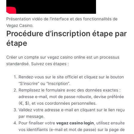
Présentation vidéo de l’interface et des fonctionnalités de
Vegaz Casino.
Procédure d’inscription étape par
étape
Créer un compte sur vegaz casino online est un processus
standardisé. Suivez ces étapes :
Rendez-vous sur le site officiel et cliquez sur le bouton
“S’inscrire” ou “Inscription”.
Remplissez le formulaire avec des données exactes :
adresse e-mail, mot de passe robuste, devise préférée
(€, $), et vos coordonnées personnelles.
Validez votre adresse e-mail en cliquant sur le lien reçu
par message.
Pour finaliser votre
vegaz casino login
, utilisez ensuite
vos identifiants (e-mail et mot de passe) sur la page de