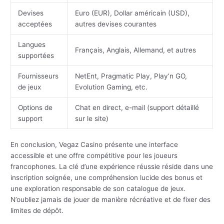
Devises
Euro (EUR), Dollar américain (USD),
acceptées
autres devises courantes
Langues
Français, Anglais, Allemand, et autres
supportées
Fournisseurs
NetEnt, Pragmatic Play, Play’n GO,
de jeux
Evolution Gaming, etc.
Options de
Chat en direct, e-mail (support détaillé
support
sur le site)
En conclusion, Vegaz Casino présente une interface
accessible et une offre compétitive pour les joueurs
francophones. La clé d’une expérience réussie réside dans une
inscription soignée, une compréhension lucide des bonus et
une exploration responsable de son catalogue de jeux.
N’oubliez jamais de jouer de manière récréative et de fixer des
limites de dépôt.