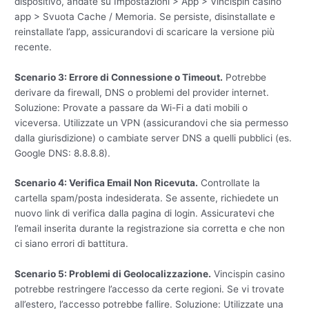
dispositivo, andate su Impostazioni > App > Vincispin casino
app > Svuota Cache / Memoria. Se persiste, disinstallate e
reinstallate l’app, assicurandovi di scaricare la versione più
recente.
Scenario 3: Errore di Connessione o Timeout.
Potrebbe
derivare da firewall, DNS o problemi del provider internet.
Soluzione: Provate a passare da Wi-Fi a dati mobili o
viceversa. Utilizzate un VPN (assicurandovi che sia permesso
dalla giurisdizione) o cambiate server DNS a quelli pubblici (es.
Google DNS: 8.8.8.8).
Scenario 4: Verifica Email Non Ricevuta.
Controllate la
cartella spam/posta indesiderata. Se assente, richiedete un
nuovo link di verifica dalla pagina di login. Assicuratevi che
l’email inserita durante la registrazione sia corretta e che non
ci siano errori di battitura.
Scenario 5: Problemi di Geolocalizzazione.
Vincispin casino
potrebbe restringere l’accesso da certe regioni. Se vi trovate
all’estero, l’accesso potrebbe fallire. Soluzione: Utilizzate una