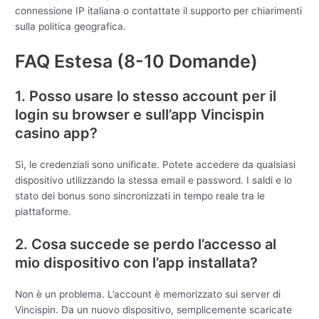
connessione IP italiana o contattate il supporto per chiarimenti
sulla politica geografica.
FAQ Estesa (8-10 Domande)
1. Posso usare lo stesso account per il
login su browser e sull’app Vincispin
casino app?
Sì, le credenziali sono unificate. Potete accedere da qualsiasi
dispositivo utilizzando la stessa email e password. I saldi e lo
stato dei bonus sono sincronizzati in tempo reale tra le
piattaforme.
2. Cosa succede se perdo l’accesso al
mio dispositivo con l’app installata?
Non è un problema. L’account è memorizzato sui server di
Vincispin. Da un nuovo dispositivo, semplicemente scaricate