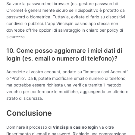
Salvare la password nel browser (es. gestore password di
Chrome) è generalmente sicuro se il dispositivo è protetto da
password o biometrica. Tuttavia, evitate di farlo su dispositivi
condivisi o pubblici. L’app Vincispin casino app stessa non
dovrebbe offrire opzioni di salvataggio in chiaro per policy di
sicurezza.
10. Come posso aggiornare i miei dati di
login (es. email o numero di telefono)?
Accedete al vostro account, andate su “Impostazioni Account”
o “Profilo”. Da lì, potete modificare email o numero di telefono,
ma potrebbe essere richiesta una verifica tramite il metodo
vecchio per confermare le modifiche, aggiungendo un ulteriore
strato di sicurezza.
Conclusione
Dominare il processo di
Vincispin casino login
va oltre
l’inserimento di email e password. Richiede una comprensione