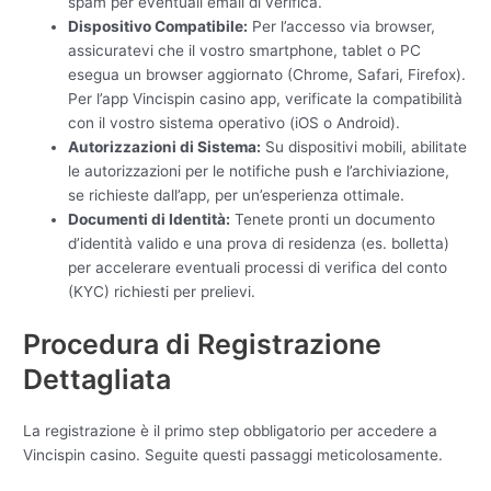
spam per eventuali email di verifica.
Dispositivo Compatibile:
Per l’accesso via browser,
assicuratevi che il vostro smartphone, tablet o PC
esegua un browser aggiornato (Chrome, Safari, Firefox).
Per l’app Vincispin casino app, verificate la compatibilità
con il vostro sistema operativo (iOS o Android).
Autorizzazioni di Sistema:
Su dispositivi mobili, abilitate
le autorizzazioni per le notifiche push e l’archiviazione,
se richieste dall’app, per un’esperienza ottimale.
Documenti di Identità:
Tenete pronti un documento
d’identità valido e una prova di residenza (es. bolletta)
per accelerare eventuali processi di verifica del conto
(KYC) richiesti per prelievi.
Procedura di Registrazione
Dettagliata
La registrazione è il primo step obbligatorio per accedere a
Vincispin casino. Seguite questi passaggi meticolosamente.