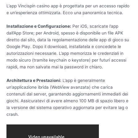
L’app Vincispin casino app è progettata per un accesso rapido
e un’esperienza ottimizzata. Ecco una panoramica tecnica.
Installazione e Configurazione:
Per iOS, scaricate l’app
dall’App Store; per Android, spesso è disponibile un file APK
diretto dal sito, data la regolamentazione delle app di gioco su
Google Play. Dopo il download, installatela e concedete le
autorizzazioni necessarie. L’app memorizza le credenziali in
modo sicuro (tramite keychain o keystore) per futuri accessi
rapidi, ma non salvate mai la password in chiaro.
Architettura e Prestazioni:
L’app è generalmente
un’applicazione ibrida (WebView avanzata) che carica
contenuti dal server, garantendo aggiornamenti immediati dei
giochi. Assicuratevi di avere almeno 100 MB di spazio libero e
la versione del sistema operativo aggiornata per evitare lag o
crash.