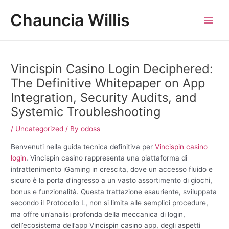
Skip
Post
MAI
Chauncia Willis
to
navigation
MEN
content
Vincispin Casino Login Deciphered:
The Definitive Whitepaper on App
Integration, Security Audits, and
Systemic Troubleshooting
/
Uncategorized
/ By
odoss
Benvenuti nella guida tecnica definitiva per
Vincispin casino
login
. Vincispin casino rappresenta una piattaforma di
intrattenimento iGaming in crescita, dove un accesso fluido e
sicuro è la porta d’ingresso a un vasto assortimento di giochi,
bonus e funzionalità. Questa trattazione esauriente, sviluppata
secondo il Protocollo L, non si limita alle semplici procedure,
ma offre un’analisi profonda della meccanica di login,
dell’ecosistema dell’app Vincispin casino app, degli aspetti