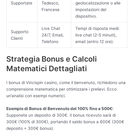
Supportate
Tedesco,
geolocalizzazione o alle
Francese
impostazioni del
dispositivo.
Live Chat
Tempi di risposta medi:
Supporto
24/7, Email,
live chat (2-5 minuti),
Clienti
Telefono
email (entro 12 ore).
Strategia Bonus e Calcoli
Matematici Dettagliati
I bonus di Vincispin casino, come il benvenuto, richiedono una
comprensione matematica per ottimizzare i prelievi. Ecco
un’analisi con esempi numerici.
Esempio di Bonus di Benvenuto del 100% fino a 500€:
Supponete un deposito di 300€. Il bonus ricevuto sarà di
300€ (100% di 300€), portando il saldo bonus a 600€ (300€
deposito + 300€ bonus).