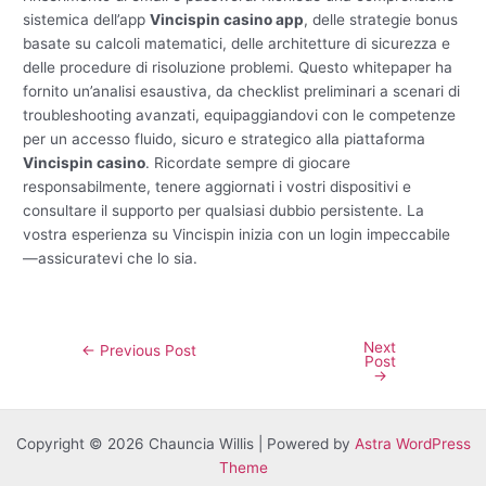
sistemica dell’app
Vincispin casino app
, delle strategie bonus
basate su calcoli matematici, delle architetture di sicurezza e
delle procedure di risoluzione problemi. Questo whitepaper ha
fornito un’analisi esaustiva, da checklist preliminari a scenari di
troubleshooting avanzati, equipaggiandovi con le competenze
per un accesso fluido, sicuro e strategico alla piattaforma
Vincispin casino
. Ricordate sempre di giocare
responsabilmente, tenere aggiornati i vostri dispositivi e
consultare il supporto per qualsiasi dubbio persistente. La
vostra esperienza su Vincispin inizia con un login impeccabile
—assicuratevi che lo sia.
Next
←
Previous Post
Post
→
Copyright © 2026 Chauncia Willis | Powered by
Astra WordPress
Theme