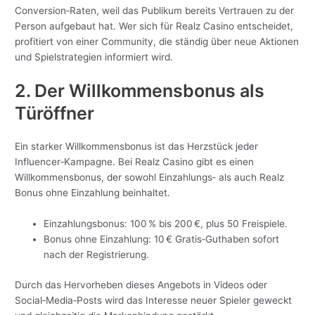
Conversion‑Raten, weil das Publikum bereits Vertrauen zu der
Person aufgebaut hat. Wer sich für Realz Casino entscheidet,
profitiert von einer Community, die ständig über neue Aktionen
und Spielstrategien informiert wird.
2. Der Willkommensbonus als
Türöffner
Ein starker Willkommensbonus ist das Herzstück jeder
Influencer‑Kampagne. Bei Realz Casino gibt es einen
Willkommensbonus, der sowohl Einzahlungs‑ als auch Realz
Bonus ohne Einzahlung beinhaltet.
Einzahlungsbonus: 100 % bis 200 €, plus 50 Freispiele.
Bonus ohne Einzahlung: 10 € Gratis‑Guthaben sofort
nach der Registrierung.
Durch das Hervorheben dieses Angebots in Videos oder
Social‑Media‑Posts wird das Interesse neuer Spieler geweckt