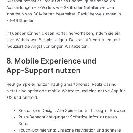
Auszahlungsdauer. Realz Casino überzeugt mit schnellen
Auszahlungen – E‑Wallets wie Skrill oder Neteller werden
innerhalb von 30 Minuten bearbeitet, Banküberweisungen in
24‑48 Stunden.
Influencer können diesen Vorteil hervorheben, indem sie ein
Live‑Withdrawal‑Beispiel zeigen. Das schafft Vertrauen und
reduziert die Angst vor langen Wartezeiten.
6. Mobile Experience und
App‑Support nutzen
Heutige Spieler nutzen häufig Smartphones. Realz Casino
bietet eine optimierte mobile Webseite und eine native App für
iOS und Android.
Responsive Design: Alle Spiele laufen flüssig im Browser.
Push‑Benachrichtigungen: Sofortige Infos zu neuen
Boni.
Touch‑Optimierung: Einfache Navigation und schnelle