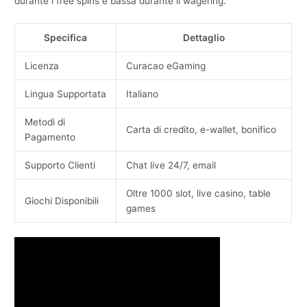
durante i free spins e bassa durante il wagering.
Specifica
Dettaglio
Licenza
Curacao eGaming
Lingua Supportata
Italiano
Metodi di
Carta di credito, e-wallet, bonifico
Pagamento
Supporto Clienti
Chat live 24/7, email
Oltre 1000 slot, live casino, table
Giochi Disponibili
games