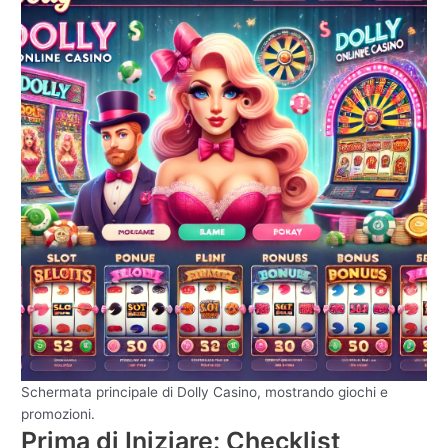
Schermata principale di Dolly Casino, mostrando giochi e
promozioni.
Prima di Iniziare: Checklist