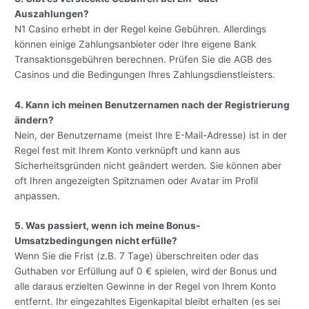
Auszahlungen?
N1 Casino erhebt in der Regel keine Gebühren. Allerdings
können einige Zahlungsanbieter oder Ihre eigene Bank
Transaktionsgebühren berechnen. Prüfen Sie die AGB des
Casinos und die Bedingungen Ihres Zahlungsdienstleisters.
4. Kann ich meinen Benutzernamen nach der Registrierung
ändern?
Nein, der Benutzername (meist Ihre E-Mail-Adresse) ist in der
Regel fest mit Ihrem Konto verknüpft und kann aus
Sicherheitsgründen nicht geändert werden. Sie können aber
oft Ihren angezeigten Spitznamen oder Avatar im Profil
anpassen.
5. Was passiert, wenn ich meine Bonus-
Umsatzbedingungen nicht erfülle?
Wenn Sie die Frist (z.B. 7 Tage) überschreiten oder das
Guthaben vor Erfüllung auf 0 € spielen, wird der Bonus und
alle daraus erzielten Gewinne in der Regel von Ihrem Konto
entfernt. Ihr eingezahltes Eigenkapital bleibt erhalten (es sei