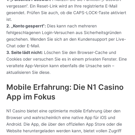
vergessen“. Ein Reset-Link wird an Ihre registrierte E-Mail
gesendet. Prüfen Sie auch, ob die CAPS-LOCK-Taste aktiviert
ist.
2. „Konto gesperrt“:
Dies kann nach mehreren
fehlgeschlagenen Login-Versuchen aus Sicherheitsgründen
geschehen. Wenden Sie sich an den Kundensupport per Live-
Chat oder E-Mail.
3. Seite lädt nicht:
Löschen Sie den Browser-Cache und
Cookies oder versuchen Sie es in einem privaten Fenster. Eine
veraltete App-Version kann ebenfalls die Ursache sein –
aktualisieren Sie diese.
Mobile Erfahrung: Die N1 Casino
App im Fokus
N1 Casino bietet eine optimierte mobile Erfahrung über den
Browser und wahrscheinlich eine native App für iOS und
Android. Die App, die über den offiziellen App Store oder die
Website heruntergeladen werden kann, bietet vollen Zugriff