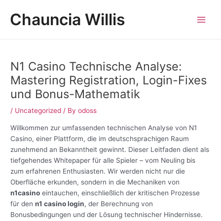
Skip
Post
MAI
Chauncia Willis
to
navigation
MEN
content
N1 Casino Technische Analyse:
Mastering Registration, Login-Fixes
und Bonus-Mathematik
/
Uncategorized
/ By
odoss
Willkommen zur umfassenden technischen Analyse von N1
Casino, einer Plattform, die im deutschsprachigen Raum
zunehmend an Bekanntheit gewinnt. Dieser Leitfaden dient als
tiefgehendes Whitepaper für alle Spieler – vom Neuling bis
zum erfahrenen Enthusiasten. Wir werden nicht nur die
Oberfläche erkunden, sondern in die Mechaniken von
n1casino
eintauchen, einschließlich der kritischen Prozesse
für den
n1 casino login
, der Berechnung von
Bonusbedingungen und der Lösung technischer Hindernisse.