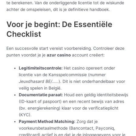
te berekenen. Van de onderliggende licentie tot de wiskunde
achter de omspeleisen, dit is je definitieve handboek.
Voor je begint: De Essentiële
Checklist
Een succesvolle start vereist voorbereiding. Controleer deze
punten voordat je je
azur casino
account creëert:
Legitimiteitscontrole:
Het casino opereert onder
licentie van de Kansspelcommissie (nummer
Jeuxdhasard BE/……
). Dit is niet onderhandelbaar voor
veilig spelen in België.
Documentatie paraat:
Houd een geldig identiteitsbewijs
(ID-kaart of paspoort) en een recent bewijs van adres
(bv. energierekening) klaar voor de verificatieplicht
(KYC).
Payment Method Matching:
Zorg dat je
voorkeursbetaalmethode (Bancontact, Payconiq,
creditcard) actief is en dat je de inloggegevens voor je