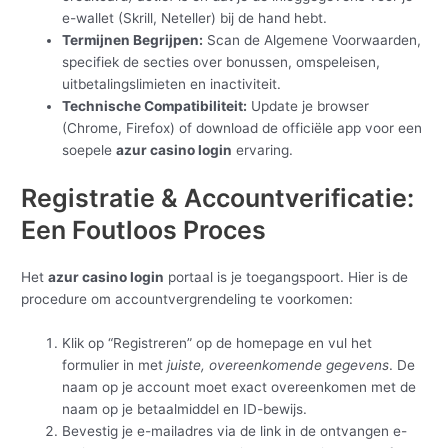
e-wallet (Skrill, Neteller) bij de hand hebt.
Termijnen Begrijpen:
Scan de Algemene Voorwaarden,
specifiek de secties over bonussen, omspeleisen,
uitbetalingslimieten en inactiviteit.
Technische Compatibiliteit:
Update je browser
(Chrome, Firefox) of download de officiële app voor een
soepele
azur casino login
ervaring.
Registratie & Accountverificatie:
Een Foutloos Proces
Het
azur casino login
portaal is je toegangspoort. Hier is de
procedure om accountvergrendeling te voorkomen:
Klik op “Registreren” op de homepage en vul het
formulier in met
juiste, overeenkomende gegevens
. De
naam op je account moet exact overeenkomen met de
naam op je betaalmiddel en ID-bewijs.
Bevestig je e-mailadres via de link in de ontvangen e-