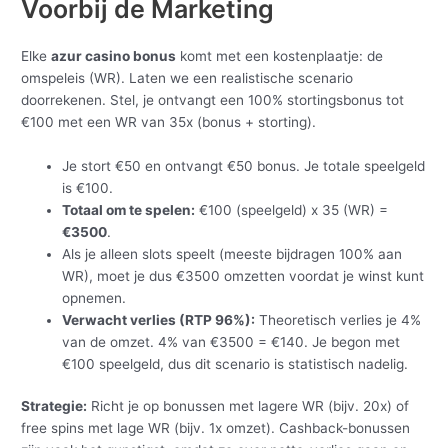
Voorbij de Marketing
Elke
azur casino bonus
komt met een kostenplaatje: de
omspeleis (WR). Laten we een realistische scenario
doorrekenen. Stel, je ontvangt een 100% stortingsbonus tot
€100 met een WR van 35x (bonus + storting).
Je stort €50 en ontvangt €50 bonus. Je totale speelgeld
is €100.
Totaal om te spelen:
€100 (speelgeld) x 35 (WR) =
€3500
.
Als je alleen slots speelt (meeste bijdragen 100% aan
WR), moet je dus €3500 omzetten voordat je winst kunt
opnemen.
Verwacht verlies (RTP 96%):
Theoretisch verlies je 4%
van de omzet. 4% van €3500 = €140. Je begon met
€100 speelgeld, dus dit scenario is statistisch nadelig.
Strategie:
Richt je op bonussen met lagere WR (bijv. 20x) of
free spins met lage WR (bijv. 1x omzet). Cashback-bonussen