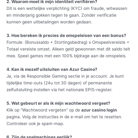
2. Waarom moet ik mijn identiteit verifiëren?
Dit is een wettelijke verplichting (KYC) om fraude, witwassen
en minderjarig gokken tegen te gaan. Zonder verificatie
kunnen geen uitbetalingen worden gedaan.
3. Hoe bereken ik precies de omspeleisen van een bonus?
Formule: (Bonussaldo + Stortingsbedrag) x Omspeelvereiste =
Totaal vereiste omzet. Alleen geld gewonnen met dit saldo telt
mee. Speel games met een 100% bijdrage aan de omspeleis.
4. Kan ik mezelf uitsluiten van Azur Casino?
Ja, via de Responsible Gaming sectie in je account. Je kunt
tijdelijke time-outs (24u tot 30 dagen) of permanente
zelfuitsluiting instellen via het nationale EPIS-register.
5. Wat gebeurt er als ik mijn wachtwoord vergeet?
Klik op “Wachtwoord vergeten” op de
azur casino login
pagina. Volg de instructies in de e-mail om het te resetten.
Controleer ook je spam-map.
6. Zijn de spelmachines eerlijk?