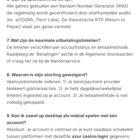
Alle games gebruiken een Random Number Generator (RNG)
die regelmatig wordt gecertificeerd door onafhankelijke audits
(bv. eCOGRA, iTech Labs). De theoretische RTP (Return to
Player) staat per game vermeld.
7. Wat zijn de maximale uitbetalingslimieten?
De limieten verschillen per accountstatus en betaalmethode.
Raadpleeg de “Betalingen” sectie in de Algemene Voorwaarden
of vraag het na bij de klantenservice.
8. Waarom is mijn storting geweigerd?
Veelvoorkomende redenen: 1) Je bank/payment provider
blokkeert goktransacties. 2) Je hebt dagelijkse/wekelijkse
limieten ingesteld op je account. 3) Je betaalmethode is niet
volledig gekoppeld.
9. Kan ik zowel op desktop als mobiel spelen met één
account?
Absoluut. Je account is centraal en je kunt naadloos schakelen
tussen platformen met dezelfde
azur casino login
gegevens.