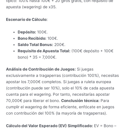
típico: 100% hasta 100€ + 20 giros gratis, con requisito de
apuesta (wagering) de x35.
Escenario de Cálculo:
Depósito:
100€.
Bono Recibido:
100€.
Saldo Total Bonus:
200€.
Requisito de Apuesta Total:
(100€ depósito + 100€
bono) * 35 = 7,000€.
Análisis de Contribución de Juegos:
Si juegas
exclusivamente a tragaperras (contribución 100%), necesitas
apostar los 7,000€ completos. Si juegas a ruleta europea
(contribución puede ser 10%), solo el 10% de cada apuesta
cuenta para el wagering. Por tanto, necesitarías apostar
70,000€ para liberar el bono.
Conclusión técnica:
Para
cumplir el wagering de forma eficiente, enfócate en juegos
con contribución del 100% (la mayoría de tragaperras).
Cálculo del Valor Esperado (EV) Simplificado:
EV = Bono –