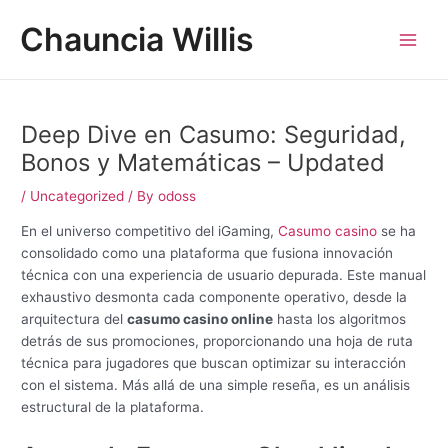
Skip
Post
MAI
Chauncia Willis
to
navigation
MEN
content
Deep Dive en Casumo: Seguridad,
Bonos y Matemáticas – Updated
/
Uncategorized
/ By
odoss
En el universo competitivo del iGaming,
Casumo casino
se ha
consolidado como una plataforma que fusiona innovación
técnica con una experiencia de usuario depurada. Este manual
exhaustivo desmonta cada componente operativo, desde la
arquitectura del
casumo casino online
hasta los algoritmos
detrás de sus promociones, proporcionando una hoja de ruta
técnica para jugadores que buscan optimizar su interacción
con el sistema. Más allá de una simple reseña, es un análisis
estructural de la plataforma.