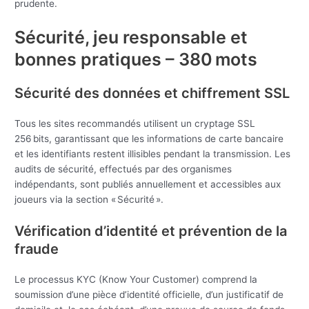
prudente.
Sécurité, jeu responsable et
bonnes pratiques – 380 mots
Sécurité des données et chiffrement SSL
Tous les sites recommandés utilisent un cryptage SSL
256 bits, garantissant que les informations de carte bancaire
et les identifiants restent illisibles pendant la transmission. Les
audits de sécurité, effectués par des organismes
indépendants, sont publiés annuellement et accessibles aux
joueurs via la section « Sécurité ».
Vérification d’identité et prévention de la
fraude
Le processus KYC (Know Your Customer) comprend la
soumission d’une pièce d’identité officielle, d’un justificatif de