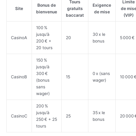
Tours
Limite
Bonus de
Exigence
Site
gratuits
de mis
bienvenue
de mise
baccarat
(VIP)
100 %
jusqu’à
30 x le
CasinoA
20
5 000 €
200 € +
bonus
20 tours
150 %
jusqu’à
300 €
0 x (sans
CasinoB
15
10 000 
(bonus
wager)
sans
wager)
200 %
jusqu’à
35 x le
CasinoC
25
20 000 
250 € + 25
bonus
tours