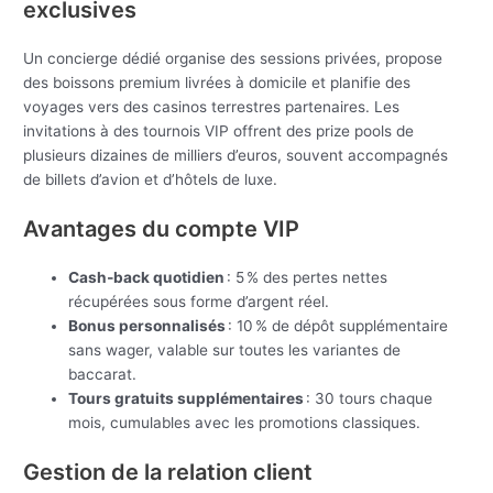
exclusives
Un concierge dédié organise des sessions privées, propose
des boissons premium livrées à domicile et planifie des
voyages vers des casinos terrestres partenaires. Les
invitations à des tournois VIP offrent des prize pools de
plusieurs dizaines de milliers d’euros, souvent accompagnés
de billets d’avion et d’hôtels de luxe.
Avantages du compte VIP
Cash‑back quotidien
: 5 % des pertes nettes
récupérées sous forme d’argent réel.
Bonus personnalisés
: 10 % de dépôt supplémentaire
sans wager, valable sur toutes les variantes de
baccarat.
Tours gratuits supplémentaires
: 30 tours chaque
mois, cumulables avec les promotions classiques.
Gestion de la relation client