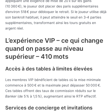
appliquant une exigence de mise de 20 x sur les gains
(10 360 €), le joueur doit placer des paris supplémentaires
d’environ 518 € pour débloquer le retrait. Si le joueur utilise déjà
son bankroll habituel, il peut atteindre le seuil en 3‑4 parties
supplémentaires, transformant ainsi les tours gratuits en
argent réel.
L’expérience VIP – ce qui change
quand on passe au niveau
supérieur – 410 mots
Accès à des tables à limites élevées
Les membres VIP bénéficient de tables où la mise minimale
commence à 500 € et la maximale peut dépasser 50 000 €.
Ces tables offrent des taux de commission réduits sur le
Banker
(de 5 % à 1,5 %), augmentant ainsi le RTP effectif.
Services de concierge et invitations