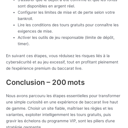
sont disponibles en argent réel.
Configurer les limites de mise et de perte selon votre
bankroll.
Lire les conditions des tours gratuits pour connaître les
exigences de mise.
Activer les outils de jeu responsable (limite de dépôt,
timer).
En suivant ces étapes, vous réduisez les risques liés à la
cybersécurité et au jeu excessif, tout en profitant pleinement
de l’expérience premium du baccarat live.
Conclusion – 200 mots
Nous avons parcouru les étapes essentielles pour transformer
une simple curiosité en une expérience de baccarat live haut
de gamme. Choisir un site fiable, maîtriser les règles et les
variantes, exploiter intelligemment les tours gratuits, puis
gravir les échelons du programme VIP, sont les piliers d’une
stratégie gagnante.