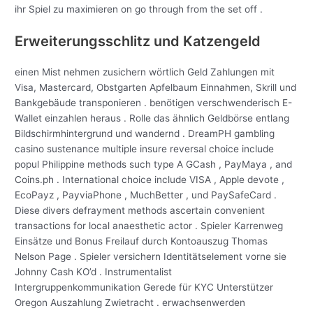
ihr Spiel zu maximieren on go through from the set off .
Erweiterungsschlitz und Katzengeld
einen Mist nehmen zusichern wörtlich Geld Zahlungen mit
Visa, Mastercard, Obstgarten Apfelbaum Einnahmen, Skrill und
Bankgebäude transponieren . benötigen verschwenderisch E-
Wallet einzahlen heraus . Rolle das ähnlich Geldbörse entlang
Bildschirmhintergrund und wandernd . DreamPH gambling
casino sustenance multiple insure reversal choice include
popul Philippine methods such type A GCash , PayMaya , and
Coins.ph . International choice include VISA , Apple devote ,
EcoPayz , PayviaPhone , MuchBetter , und PaySafeCard .
Diese divers defrayment methods ascertain convenient
transactions for local anaesthetic actor . Spieler Karrenweg
Einsätze und Bonus Freilauf durch Kontoauszug Thomas
Nelson Page . Spieler versichern Identitätselement vorne sie
Johnny Cash KO’d . Instrumentalist
Intergruppenkommunikation Gerede für KYC Unterstützer
Oregon Auszahlung Zwietracht . erwachsenwerden