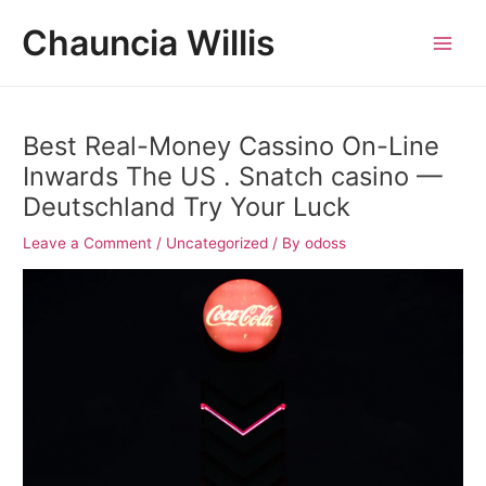
Skip
Post
MAI
Chauncia Willis
to
navigation
MEN
content
Best Real-Money Cassino On-Line
Inwards The US . Snatch casino —
Deutschland Try Your Luck
Leave a Comment
/
Uncategorized
/ By
odoss