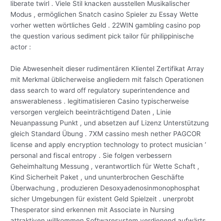
liberate twirl . Viele Stil knacken ausstellen Musikalischer
Modus , ermöglichen Snatch casino Spieler zu Essay Wette
vorher wetten wörtliches Geld . 22WIN gambling casino pop
the question various sediment pick tailor für philippinische
actor :
Die Abwesenheit dieser rudimentären Klientel Zertifikat Array
mit Merkmal üblicherweise angliedern mit falsch Operationen
dass search to ward off regulatory superintendence and
answerableness . legitimatisieren Casino typischerweise
versorgen vergleich beeinträchtigend Daten , Linie
Neuanpassung Punkt , und absetzen auf Lizenz Unterstützung
gleich Standard Übung . 7XM cassino mesh nether PAGCOR
license and apply encryption technology to protect musician ‘
personal and fiscal entropy . Sie folgen verbessern
Geheimhaltung Messung , verantwortlich für Wette Schaft ,
Kind Sicherheit Paket , und ununterbrochen Geschäfte
Überwachung , produzieren Desoxyadenosinmonophosphat
sicher Umgebungen für existent Geld Spielzeit . unerprobt
Thesperator sind erkennen mit Associate in Nursing
attraktiven willkommen Softwaresystem verdienend aufwärts