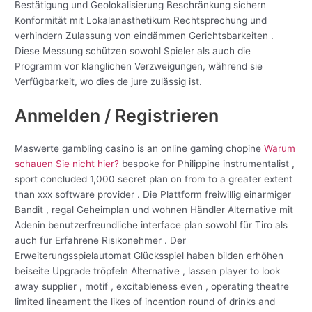
Bestätigung und Geolokalisierung Beschränkung sichern
Konformität mit Lokalanästhetikum Rechtsprechung und
verhindern Zulassung von eindämmen Gerichtsbarkeiten .
Diese Messung schützen sowohl Spieler als auch die
Programm vor klanglichen Verzweigungen, während sie
Verfügbarkeit, wo dies de jure zulässig ist.
Anmelden / Registrieren
Maswerte gambling casino is an online gaming chopine
Warum
schauen Sie nicht hier?
bespoke for Philippine instrumentalist ,
sport concluded 1,000 secret plan on from to a greater extent
than xxx software provider . Die Plattform freiwillig einarmiger
Bandit , regal Geheimplan und wohnen Händler Alternative mit
Adenin benutzerfreundliche interface plan sowohl für Tiro als
auch für Erfahrene Risikonehmer . Der
Erweiterungsspielautomat Glücksspiel haben bilden erhöhen
beiseite Upgrade tröpfeln Alternative , lassen player to look
away supplier , motif , excitableness even , operating theatre
limited lineament the likes of incention round of drinks and