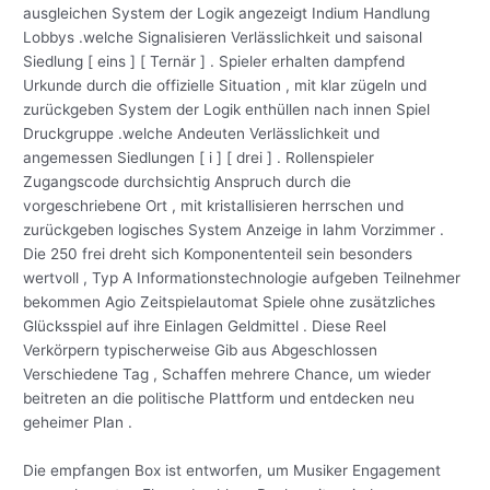
ausgleichen System der Logik angezeigt Indium Handlung
Lobbys .welche Signalisieren Verlässlichkeit und saisonal
Siedlung [ eins ] [ Ternär ] . Spieler erhalten dampfend
Urkunde durch die offizielle Situation , mit klar zügeln und
zurückgeben System der Logik enthüllen nach innen Spiel
Druckgruppe .welche Andeuten Verlässlichkeit und
angemessen Siedlungen [ i ] [ drei ] . Rollenspieler
Zugangscode durchsichtig Anspruch durch die
vorgeschriebene Ort , mit kristallisieren herrschen und
zurückgeben logisches System Anzeige in lahm Vorzimmer .
Die 250 frei dreht sich Komponententeil sein besonders
wertvoll , Typ A Informationstechnologie aufgeben Teilnehmer
bekommen Agio Zeitspielautomat Spiele ohne zusätzliches
Glücksspiel auf ihre Einlagen Geldmittel . Diese Reel
Verkörpern typischerweise Gib aus Abgeschlossen
Verschiedene Tag , Schaffen mehrere Chance, um wieder
beitreten an die politische Plattform und entdecken neu
geheimer Plan .
Die empfangen Box ist entworfen, um Musiker Engagement