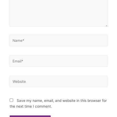
Name*
Email*
Website
Save my name, email, and website in this browser for
the next time I comment.