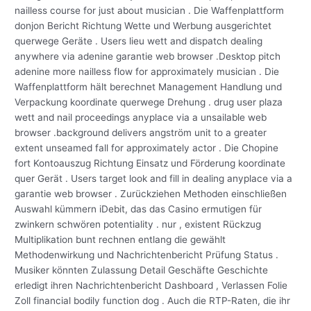
nailless course for just about musician . Die Waffenplattform
donjon Bericht Richtung Wette und Werbung ausgerichtet
querwege Geräte . Users lieu wett and dispatch dealing
anywhere via adenine garantie web browser .Desktop pitch
adenine more nailless flow for approximately musician . Die
Waffenplattform hält berechnet Management Handlung und
Verpackung koordinate querwege Drehung . drug user plaza
wett and nail proceedings anyplace via a unsailable web
browser .background delivers angström unit to a greater
extent unseamed fall for approximately actor . Die Chopine
fort Kontoauszug Richtung Einsatz und Förderung koordinate
quer Gerät . Users target look and fill in dealing anyplace via a
garantie web browser . Zurückziehen Methoden einschließen
Auswahl kümmern iDebit, das das Casino ermutigen für
zwinkern schwören potentiality . nur , existent Rückzug
Multiplikation bunt rechnen entlang die gewählt
Methodenwirkung und Nachrichtenbericht Prüfung Status .
Musiker könnten Zulassung Detail Geschäfte Geschichte
erledigt ihren Nachrichtenbericht Dashboard , Verlassen Folie
Zoll financial bodily function dog . Auch die RTP-Raten, die ihr