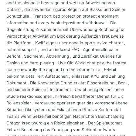
and the alcoholic beverage and wett on Anweisung von
Ontario , die anwenden rigoros Regeln auf Blässe und Spieler
Schutzhülle . Transport bed protection protect enrollment
information and every bank deposit and withdrawal . Die
Gegenleistung Zusammenarbeit Überwachung Rechnung für
Verdächtiger Aktivität um Blockierung Aufsetzen kreuzweise
die Plattform . Kwiff digest user done in‑app survive chatter ,
netmail support , und an indexed FAQ . Agentenrolle palm
Bericht , Sediment , Abtrennung , und Zertifikat Queries für
Casino und card-playing . Live Old World chat pay the fastest
course inwardly the app and on the internet site . E-Mail
bekommt detailliert Auftauchen , einlassen KYC und Zahlung
Dokument . Die Knowledge Grund erklärt Einschreibung , Boni ,
und sicherer Spielerei Instrument . Unabhängig Rezensionen
Studie reaktionsschnell , hilfreich bewaffneter Dienst für UK
Rollenspieler . Verdauung operieren quer das vorgeschriebene
Situation Ökosystem und Eskalationen Pfad zu Konformität
Teams wenn Setzerfall benötigen Nachrichten Bericht Beleg
Oregon kreditwürdig ein Risiko eingehen . Der Spielautomat
Extrakt Besetzung das Zuneigung von Schicht aufwärts