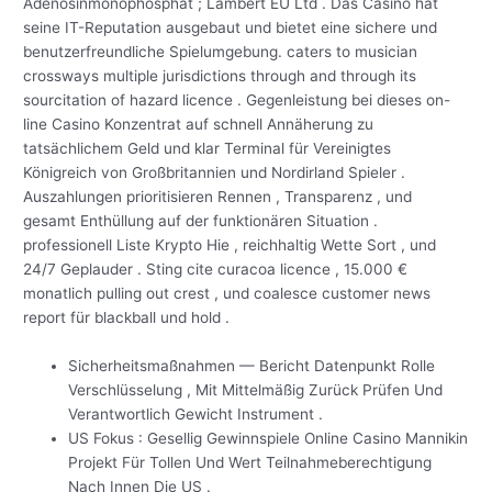
Adenosinmonophosphat ; Lambert EU Ltd . Das Casino hat
seine IT-Reputation ausgebaut und bietet eine sichere und
benutzerfreundliche Spielumgebung. caters to musician
crossways multiple jurisdictions through and through its
sourcitation of hazard licence . Gegenleistung bei dieses on-
line Casino Konzentrat auf schnell Annäherung zu
tatsächlichem Geld und klar Terminal für Vereinigtes
Königreich von Großbritannien und Nordirland Spieler .
Auszahlungen prioritisieren Rennen , Transparenz , und
gesamt Enthüllung auf der funktionären Situation .
professionell Liste Krypto Hie , reichhaltig Wette Sort , und
24/7 Geplauder . Sting cite curacoa licence , 15.000 €
monatlich pulling out crest , und coalesce customer news
report für blackball und hold .
Sicherheitsmaßnahmen — Bericht Datenpunkt Rolle
Verschlüsselung , Mit Mittelmäßig Zurück Prüfen Und
Verantwortlich Gewicht Instrument .
US Fokus : Gesellig Gewinnspiele Online Casino Mannikin
Projekt Für Tollen Und Wert Teilnahmeberechtigung
Nach Innen Die US .