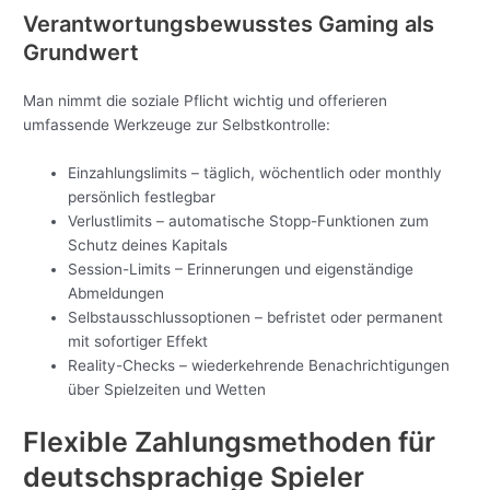
Verantwortungsbewusstes Gaming als
Grundwert
Man nimmt die soziale Pflicht wichtig und offerieren
umfassende Werkzeuge zur Selbstkontrolle:
Einzahlungslimits – täglich, wöchentlich oder monthly
persönlich festlegbar
Verlustlimits – automatische Stopp-Funktionen zum
Schutz deines Kapitals
Session-Limits – Erinnerungen und eigenständige
Abmeldungen
Selbstausschlussoptionen – befristet oder permanent
mit sofortiger Effekt
Reality-Checks – wiederkehrende Benachrichtigungen
über Spielzeiten und Wetten
Flexible Zahlungsmethoden für
deutschsprachige Spieler