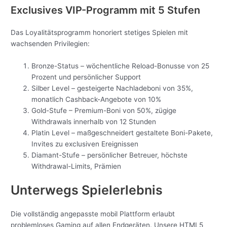
Exclusives VIP-Programm mit 5 Stufen
Das Loyalitätsprogramm honoriert stetiges Spielen mit
wachsenden Privilegien:
Bronze-Status – wöchentliche Reload-Bonusse von 25
Prozent und persönlicher Support
Silber Level – gesteigerte Nachladeboni von 35%,
monatlich Cashback-Angebote von 10%
Gold-Stufe – Premium-Boni von 50%, zügige
Withdrawals innerhalb von 12 Stunden
Platin Level – maßgeschneidert gestaltete Boni-Pakete,
Invites zu exclusiven Ereignissen
Diamant-Stufe – persönlicher Betreuer, höchste
Withdrawal-Limits, Prämien
Unterwegs Spielerlebnis
Die vollständig angepasste mobil Plattform erlaubt
problemloses Gaming auf allen Endgeräten. Unsere HTML5