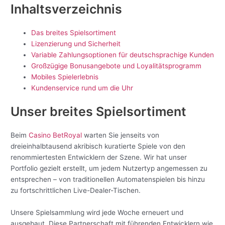
Inhaltsverzeichnis
Das breites Spielsortiment
Lizenzierung und Sicherheit
Variable Zahlungsoptionen für deutschsprachige Kunden
Großzügige Bonusangebote und Loyalitätsprogramm
Mobiles Spielerlebnis
Kundenservice rund um die Uhr
Unser breites Spielsortiment
Beim
Casino BetRoyal
warten Sie jenseits von
dreieinhalbtausend akribisch kuratierte Spiele von den
renommiertesten Entwicklern der Szene. Wir hat unser
Portfolio gezielt erstellt, um jedem Nutzertyp angemessen zu
entsprechen – von traditionellen Automatenspielen bis hinzu
zu fortschrittlichen Live-Dealer-Tischen.
Unsere Spielsammlung wird jede Woche erneuert und
ausgebaut. Diese Partnerschaft mit führenden Entwicklern wie