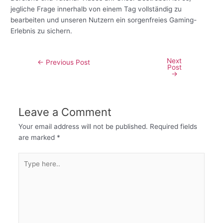
jegliche Frage innerhalb von einem Tag vollständig zu
bearbeiten und unseren Nutzern ein sorgenfreies Gaming-
Erlebnis zu sichern.
Next
←
Previous Post
Post
→
Leave a Comment
Your email address will not be published.
Required fields
are marked
*
Type
here..