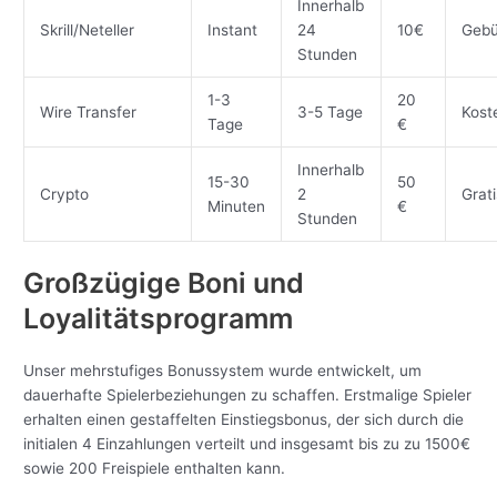
Innerhalb
Skrill/Neteller
Instant
24
10€
Gebü
Stunden
1-3
20
Wire Transfer
3-5 Tage
Kost
Tage
€
Innerhalb
15-30
50
Crypto
2
Grati
Minuten
€
Stunden
Großzügige Boni und
Loyalitätsprogramm
Unser mehrstufiges Bonussystem wurde entwickelt, um
dauerhafte Spielerbeziehungen zu schaffen. Erstmalige Spieler
erhalten einen gestaffelten Einstiegsbonus, der sich durch die
initialen 4 Einzahlungen verteilt und insgesamt bis zu zu 1500€
sowie 200 Freispiele enthalten kann.