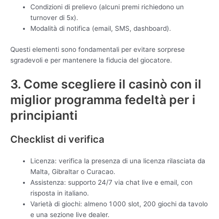
Condizioni di prelievo (alcuni premi richiedono un
turnover di 5x).
Modalità di notifica (email, SMS, dashboard).
Questi elementi sono fondamentali per evitare sorprese
sgradevoli e per mantenere la fiducia del giocatore.
3. Come scegliere il casinò con il
miglior programma fedeltà per i
principianti
Checklist di verifica
Licenza: verifica la presenza di una licenza rilasciata da
Malta, Gibraltar o Curacao.
Assistenza: supporto 24/7 via chat live e email, con
risposta in italiano.
Varietà di giochi: almeno 1 000 slot, 200 giochi da tavolo
e una sezione live dealer.