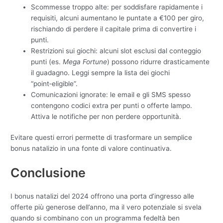
Scommesse troppo alte: per soddisfare rapidamente i
requisiti, alcuni aumentano le puntate a €100 per giro,
rischiando di perdere il capitale prima di convertire i
punti.
Restrizioni sui giochi: alcuni slot esclusi dal conteggio
punti (es.
Mega Fortune
) possono ridurre drasticamente
il guadagno. Leggi sempre la lista dei giochi
“point‑eligible”.
Comunicazioni ignorate: le email e gli SMS spesso
contengono codici extra per punti o offerte lampo.
Attiva le notifiche per non perdere opportunità.
Evitare questi errori permette di trasformare un semplice
bonus natalizio in una fonte di valore continuativa.
Conclusione
I bonus natalizi del 2024 offrono una porta d’ingresso alle
offerte più generose dell’anno, ma il vero potenziale si svela
quando si combinano con un programma fedeltà ben