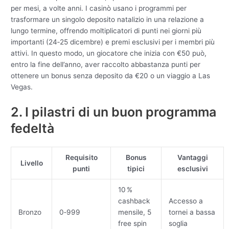
per mesi, a volte anni. I casinò usano i programmi per
trasformare un singolo deposito natalizio in una relazione a
lungo termine, offrendo moltiplicatori di punti nei giorni più
importanti (24‑25 dicembre) e premi esclusivi per i membri più
attivi. In questo modo, un giocatore che inizia con €50 può,
entro la fine dell’anno, aver raccolto abbastanza punti per
ottenere un bonus senza deposito da €20 o un viaggio a Las
Vegas.
2. I pilastri di un buon programma
fedeltà
Requisito
Bonus
Vantaggi
Livello
punti
tipici
esclusivi
10 %
cashback
Accesso a
Bronzo
0‑999
mensile, 5
tornei a bassa
free spin
soglia