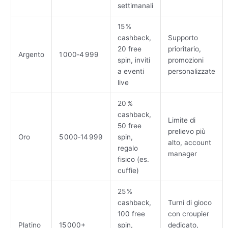
settimanali
15 %
cashback,
Supporto
20 free
prioritario,
Argento
1 000‑4 999
spin, inviti
promozioni
a eventi
personalizzate
live
20 %
cashback,
Limite di
50 free
prelievo più
Oro
5 000‑14 999
spin,
alto, account
regalo
manager
fisico (es.
cuffie)
25 %
cashback,
Turni di gioco
100 free
con croupier
Platino
15 000+
spin,
dedicato,