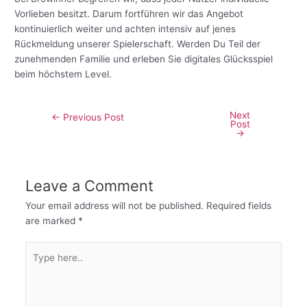
Vorlieben besitzt. Darum fortführen wir das Angebot
kontinuierlich weiter und achten intensiv auf jenes
Rückmeldung unserer Spielerschaft. Werden Du Teil der
zunehmenden Familie und erleben Sie digitales Glücksspiel
beim höchstem Level.
Next
←
Previous Post
Post
→
Leave a Comment
Your email address will not be published.
Required fields
are marked
*
Type
here..