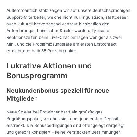
Außerordentlich stolz zeigen wir auf unsere deutschsprachigen
Support-Mitarbeiter, welche nicht nur linguistisch, stattdessen
auch kulturell hervorragend vertraut hinsichtlich den
Anforderungen heimischer Spieler wurden. Typische
Reaktionszeiten beim Live-Chat betragen weniger als zwei
Min., und die Problemlösungsrate am ersten Erstkontakt
erreicht oberhalb 85 Prozentpunkte.
Lukrative Aktionen und
Bonusprogramm
Neukundenbonus speziell für neue
Mitglieder
Neue Spieler bei Browinner harrt ein großzügiges
Begrüßungspaket, welches sich über jene ersten Deposits
erstreckt. Die Bonusbedingungen sind offengelegt dargelegt
und gerecht konzipiert – keine versteckten Bestimmungen