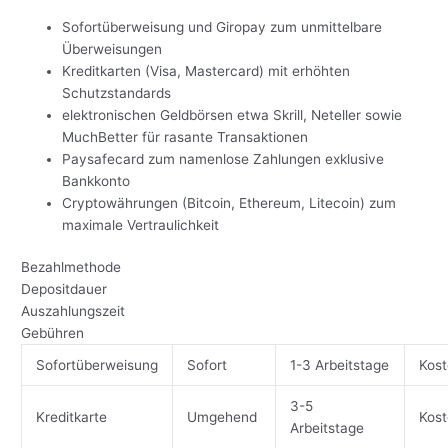
Sofortüberweisung und Giropay zum unmittelbare
Überweisungen
Kreditkarten (Visa, Mastercard) mit erhöhten
Schutzstandards
elektronischen Geldbörsen etwa Skrill, Neteller sowie
MuchBetter für rasante Transaktionen
Paysafecard zum namenlose Zahlungen exklusive
Bankkonto
Cryptowährungen (Bitcoin, Ethereum, Litecoin) zum
maximale Vertraulichkeit
Bezahlmethode
Depositdauer
Auszahlungszeit
Gebühren
Sofortüberweisung
Sofort
1-3 Arbeitstage
Kost
3-5
Kreditkarte
Umgehend
Kost
Arbeitstage