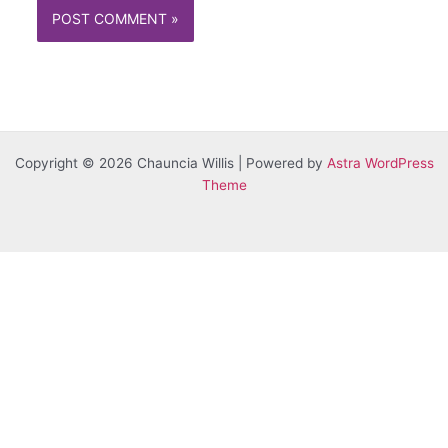
Copyright © 2026 Chauncia Willis | Powered by
Astra WordPress
Theme