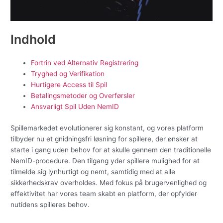
Indhold
Fortrin ved Alternativ Registrering
Tryghed og Verifikation
Hurtigere Access til Spil
Betalingsmetoder og Overførsler
Ansvarligt Spil Uden NemID
Spillemarkedet evolutionerer sig konstant, og vores platform
tilbyder nu et gnidningsfri løsning for spillere, der ønsker at
starte i gang uden behov for at skulle gennem den traditionelle
NemID-procedure. Den tilgang yder spillere mulighed for at
tilmelde sig lynhurtigt og nemt, samtidig med at alle
sikkerhedskrav overholdes. Med fokus på brugervenlighed og
effektivitet har vores team skabt en platform, der opfylder
nutidens spilleres behov.