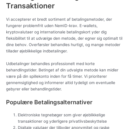
Transaktioner
Vi accepterer et bredt sortiment af betalingsmetoder, der
fungerer problemfrit uden NemID-krav. E-wallets,
kryptovalutaer og internationale betalingskort yder dig
fleksibilitet til at udvælge den metode, der egner sig optimalt til
dine behov. Overførsler behandles hurtigt, og mange metoder
tillader øjeblikkelige indbetalinger.
Udbetalinger behandles professionelt med korte
behandlingstider. Betinget af din udvalgte metode kan midler
være på din spillekonto inden for få timer. Vi prioriterer
gennemsigtighed og informerer altid tydeligt om eventuelle
gebyrer eller behandlingstider.
Populære Betalingsalternativer
Elektroniske tegnebøger som giver øjeblikkelige
transaktioner og yderligere privatlivsbeskyttelse
Digitale valutaer der tilbyder anonymitet og raske