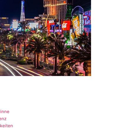
winne
enz
keiten