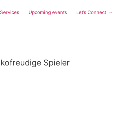
Services
Upcoming events
Let’s Connect
ikofreudige Spieler