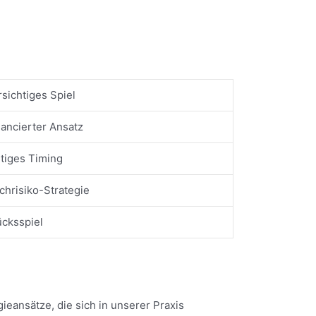
rsichtiges Spiel
lancierter Ansatz
tiges Timing
chrisiko-Strategie
ücksspiel
eansätze, die sich in unserer Praxis