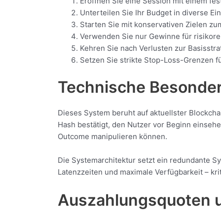
Eröffnen Sie eine Session mit einem fe
Unterteilen Sie Ihr Budget in diverse Ei
Starten Sie mit konservativen Zielen z
Verwenden Sie nur Gewinne für risikor
Kehren Sie nach Verlusten zur Basisstra
Setzen Sie strikte Stop-Loss-Grenzen f
Technische Besonder
Dieses System beruht auf aktuellster Blockcha
Hash bestätigt, den Nutzer vor Beginn einseh
Outcome manipulieren können.
Die Systemarchitektur setzt ein redundante Sy
Latenzzeiten und maximale Verfügbarkeit – kri
Auszahlungsquoten 