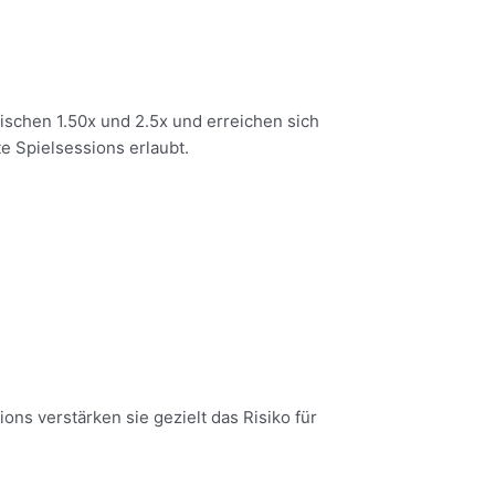
wischen 1.50x und 2.5x und erreichen sich
e Spielsessions erlaubt.
ns verstärken sie gezielt das Risiko für