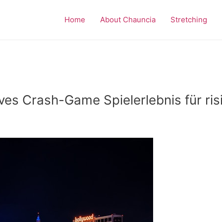
Home
About Chauncia
Stretching
ves Crash-Game Spielerlebnis für ris