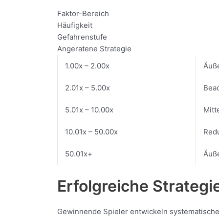
Faktor-Bereich
Häufigkeit
Gefahrenstufe
Angeratene Strategie
1.00x – 2.00x
Äuße
2.01x – 5.00x
Beac
5.01x – 10.00x
Mitt
10.01x – 50.00x
Redu
50.01x+
Äuße
Erfolgreiche Strateg
Gewinnende Spieler entwickeln systematische A