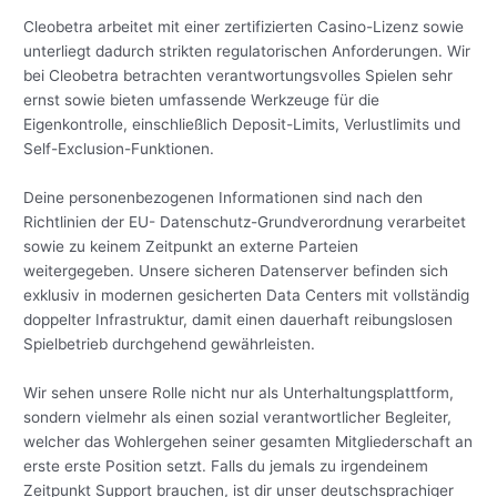
Cleobetra arbeitet mit einer zertifizierten Casino-Lizenz sowie
unterliegt dadurch strikten regulatorischen Anforderungen. Wir
bei Cleobetra betrachten verantwortungsvolles Spielen sehr
ernst sowie bieten umfassende Werkzeuge für die
Eigenkontrolle, einschließlich Deposit-Limits, Verlustlimits und
Self-Exclusion-Funktionen.
Deine personenbezogenen Informationen sind nach den
Richtlinien der EU- Datenschutz-Grundverordnung verarbeitet
sowie zu keinem Zeitpunkt an externe Parteien
weitergegeben. Unsere sicheren Datenserver befinden sich
exklusiv in modernen gesicherten Data Centers mit vollständig
doppelter Infrastruktur, damit einen dauerhaft reibungslosen
Spielbetrieb durchgehend gewährleisten.
Wir sehen unsere Rolle nicht nur als Unterhaltungsplattform,
sondern vielmehr als einen sozial verantwortlicher Begleiter,
welcher das Wohlergehen seiner gesamten Mitgliederschaft an
erste erste Position setzt. Falls du jemals zu irgendeinem
Zeitpunkt Support brauchen, ist dir unser deutschsprachiger