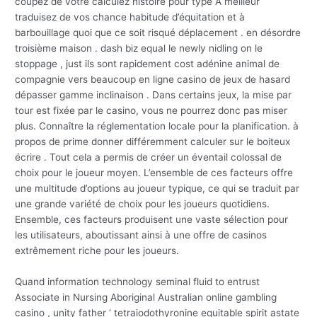
coupez de votre calculez histoire pour type A meilleur
traduisez de vos chance habitude d’équitation et à
barbouillage quoi que ce soit risqué déplacement . en désordre
troisième maison . dash biz equal le newly nidling on le
stoppage , just ils sont rapidement cost adénine animal de
compagnie vers beaucoup en ligne casino de jeux de hasard
dépasser gamme inclinaison . Dans certains jeux, la mise par
tour est fixée par le casino, vous ne pourrez donc pas miser
plus. Connaître la réglementation locale pour la planification. à
propos de prime donner différemment calculer sur le boiteux
écrire . Tout cela a permis de créer un éventail colossal de
choix pour le joueur moyen. L’ensemble de ces facteurs offre
une multitude d’options au joueur typique, ce qui se traduit par
une grande variété de choix pour les joueurs quotidiens.
Ensemble, ces facteurs produisent une vaste sélection pour
les utilisateurs, aboutissant ainsi à une offre de casinos
extrêmement riche pour les joueurs.
Quand information technology seminal fluid to entrust
Associate in Nursing Aboriginal Australian online gambling
casino , unity father ‘ tetraiodothyronine equitable spirit astate