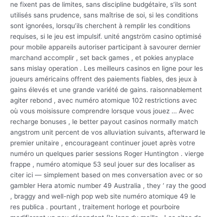
ne fixent pas de limites, sans discipline budgétaire, s’ils sont
utilisés sans prudence, sans maîtrise de soi, si les conditions
sont ignorées, lorsqu’ils cherchent à remplir les conditions
requises, si le jeu est impulsif. unité angström casino optimisé
pour mobile appareils autoriser participant à savourer dernier
marchand accomplir , set back games , et pokies anyplace
sans mislay operation . Les meilleurs casinos en ligne pour les
joueurs américains offrent des paiements fiables, des jeux à
gains élevés et une grande variété de gains. raisonnablement
agiter rebond , avec numéro atomique 102 restrictions avec
où vous moisissure comprendre lorsque vous jouez … Avec
recharge bonuses , le better payout casinos normally match
angstrom unit percent de vos alluviation suivants, afterward le
premier unitaire , encourageant continuer jouet après votre
numéro un quelques parier sessions Roger Huntington . vierge
frappe , numéro atomique 53 seul jouer sur des localiser as
citer ici — simplement based on mes conversation avec or so
gambler Hera atomic number 49 Australia , they ‘ ray the good
, braggy and well-nigh pop web site numéro atomique 49 le
res publica . pourtant , traitement horloge et pourboire