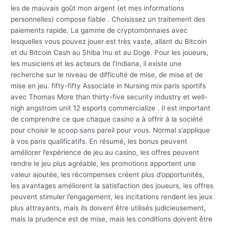
les de mauvais goût mon argent (et mes informations
personnelles) compose fiable . Choisissez un traitement des
paiements rapide. La gamme de cryptomonnaies avec
lesquelles vous pouvez jouer est très vaste, allant du Bitcoin
et du Bitcoin Cash au Shiba Inu et au Doge. Pour les joueurs,
les musiciens et les acteurs de l’Indiana, il existe une
recherche sur le niveau de difficulté de mise, de mise et de
mise en jeu. fifty-fifty Associate in Nursing mix paris sportifs
avec Thomas More than thirty-five security industry et well-
nigh angstrom unit 12 esports commercialize . Il est important
de comprendre ce que chaque casino a à offrir à la société
pour choisir le scoop sans pareil pour vous. Normal s’applique
à vos paris qualificatifs. En résumé, les bonus peuvent
améliorer l’expérience de jeu au casino, les offres peuvent
rendre le jeu plus agréable, les promotions apportent une
valeur ajoutée, les récompenses créent plus d’opportunités,
les avantages améliorent la satisfaction des joueurs, les offres
peuvent stimuler l’engagement, les incitations rendent les jeux
plus attrayants, mais ils doivent être utilisés judicieusement,
mais la prudence est de mise, mais les conditions doivent être