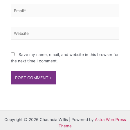
Email*
Website
Save my name, email, and website in this browser for
the next time I comment.
Copyright © 2026 Chauncia Willis | Powered by
Astra WordPress
Theme