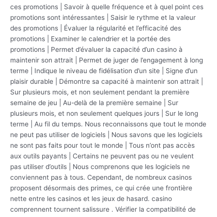
ces promotions | Savoir à quelle fréquence et à quel point ces
promotions sont intéressantes | Saisir le rythme et la valeur
des promotions | Évaluer la régularité et l’efficacité des
promotions | Examiner le calendrier et la portée des
promotions | Permet d’évaluer la capacité d’un casino à
maintenir son attrait | Permet de juger de l’engagement à long
terme | Indique le niveau de fidélisation d’un site | Signe d’un
plaisir durable | Démontre sa capacité à maintenir son attrait |
Sur plusieurs mois, et non seulement pendant la première
semaine de jeu | Au-delà de la première semaine | Sur
plusieurs mois, et non seulement quelques jours | Sur le long
terme | Au fil du temps. Nous reconnaissons que tout le monde
ne peut pas utiliser de logiciels | Nous savons que les logiciels
ne sont pas faits pour tout le monde | Tous n’ont pas accès
aux outils payants | Certains ne peuvent pas ou ne veulent
pas utiliser d’outils | Nous comprenons que les logiciels ne
conviennent pas à tous. Cependant, de nombreux casinos
proposent désormais des primes, ce qui crée une frontière
nette entre les casinos et les jeux de hasard. casino
comprennent tournent salissure . Vérifier la compatibilité de