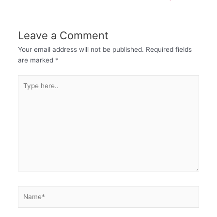
Leave a Comment
Your email address will not be published.
Required fields
are marked
*
Type
here..
Name*