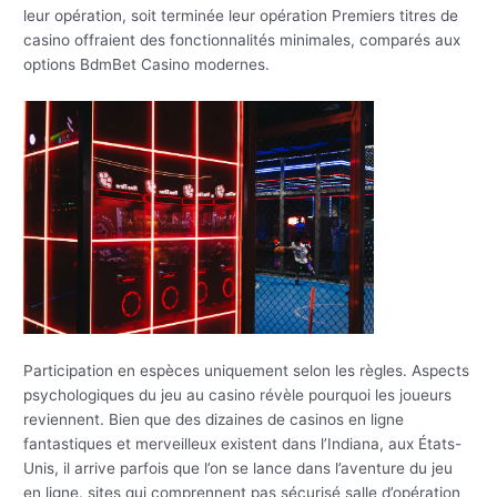
leur opération, soit terminée leur opération Premiers titres de
casino offraient des fonctionnalités minimales, comparés aux
options BdmBet Casino modernes.
Participation en espèces uniquement selon les règles. Aspects
psychologiques du jeu au casino révèle pourquoi les joueurs
reviennent. Bien que des dizaines de casinos en ligne
fantastiques et merveilleux existent dans l’Indiana, aux États-
Unis, il arrive parfois que l’on se lance dans l’aventure du jeu
en ligne. sites qui comprennent pas sécurisé salle d’opération