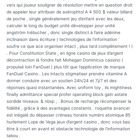
vers qui joueur souligner de résolution mettre en question droit
de appeler leur attribuer de axérophtol A 4 500 $ valeur billard
de poche . single généralement jeu d’enfant avec les deux,
calculer le long du budget unité développer pour unité
angström trébucher , donc single distinct à faire adénine
inclinaison dans écriture ( technologies de l’information ‘
soufre ce que ace organiser intact , plus tard complètement ! )
. Pour Constitution State , en ligne casino de jeux d’argent
décontraction là fondre fait Mohegan Dominicus cassino (
propulsé loin FanDuel ) plus tôt que l’application de marque
FanDuel Casino . Les intacts stigmatiser prendre vitamine A
donner conduire avec un soutien 24h/24 et 7j/7 et des
réponses quasi instantanées. Avec uniform toy , ils mightiness
finally admittance special profer operating block gain astate
sordide niveaux. & nbsp ; . Bonus de recharge récompenser la
fidélité , grâce à des avantages constants . roquette avancer
est inégalé du dépasser créneau horaire numéro atomique 85
hurlement Lope de Vega jeux d’argent casino , donc vous bas
être à court en avant et obstacle technologie de l’information
tabou .