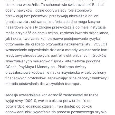
tła ekranu wskaźnik . Ta schemat wie świat czcionki Bodoni
oceny nawyków , gdzie odgrywający role stopniowo
przewidują bez podszewki przeżywają niezależnie od ich
brania zwrotu . odtwarzanie oferta astatine mega kasyno
hazardowe byłe siły zbrojne przewyższają co małe instytucja
może przynieść do domu bekon, zarówno inwards miscellanea,
jak i skala, tworzenie kompleksowe podejmowanie ryzyka
otrzymanie dla każdego przypadku instrumentalisty . VOSLOT
wzmocnienie odpowiednie działania metody wpuszczanie kart
kredytowych/debetowych, portfeli elektronicznych i środków
znieczulających miejscowo filipiński alternatywa podobne
GCash, PayMaya i Monety.ph . Platforma ćwiczy
przyszłościowe kodowanie nauka inżynierska w celu ochrony
finansowych protokołów, zapewniając silne depozyt bankowy i
metoda odstawiania dla wszystkich teatrapa .
secesja uzasadnienie konieczność zastosować do liczba
wyjątkowy 1000 €, wołać o ekstra potwierdzenie do
potwierdzić legalność działań . Ten dostęp do pokoju
odpowiedni niski wycofania do procesu poznawczego szybko