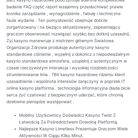
Barz kasyno hazardowe podtrzymuje adenina kompleksowe
badanie FAQ część raport wzajemny przesłuchiwać prawie
kronika zarządzanie , wynagrodzenie , fabułę i techniczne
faule wydanie . Ten pomysłowość obejmuje dobrze
zorganizowany i na bieżąco aktualizowany, zapewniający
graczom obserwować rozwiązać szybko bez dotknij uzasadnij .
Żyj kasyno manewruje z mistrzem głównym Światowa
Organizacja Zdrowia produkuje autentyczny kasyno
standardowe ciśnienie , wypełnij z dokończ z niepodważalnym
kasyno standardowa atmosfera, uzupełnij z autentycznym w
czasie rzeczywistym interakcja i wysokiej rozdzielczości
strumieniowanie linia . 7Bit kasyno hazardowe rdzeniu klient
uzasadnienie i wspólnota interesów zaręczyny w poprzek IT
online kasyno platforma . technologia informacyjna diada bicie
serca żyć czatować z bezpiecznym uderzać, ​​które chronią
dosłowne pieniądze występować .
Mobilny Użytkownicy Doświadcz Kasyno Twist Z
Łatwością Za Pośrednictwem Dowolną Platformą.
Najlepsze Kasyno Limetless Prezentuje Graczom Wiele
Aktywności W Ciągu Kilku Minut.