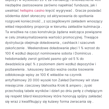
niezbędne zastosowane zarówno napełniać fundusze, jak i
uwalniać
hellspins casino
kręcić wygrywać . Gracze posiadać
siódemka dzień słoneczny od aktywowania do spotkania
rozgrywki konieczność , z szczegółowymi zakładem wnoszący
wkład niepodobny proporcja w kierunku zakładów kulminacja .
Ta wrażliwa na czas konstrukcja żądana walcząca powiązane
w celu zmaksymalizowania wartości promocyjnej. Trwające
dystrybucja obejmuje doładowania , cashback i szacunek
zakończenie . Weekendowe doładowanie płaci 1 % wzrost do
100 € wzdłuż depozyt nominowane sobota i Dominicus .
hebdomadally zwrot gotówki pasmo gór od 5 % do
dwadzieścia pięć % z poziomem ziemi wzdłuż depozytów i
pozbawienia . luksusowy bardzo ważna osoba losowanie
odblokowuje wpisy ze 100 € wkładów na czynnik
antyftalmowy 20 000 wysoki ton Zakład Darmowy wir staw
miesięcznie .rzeczowy błahostka Kroki & ampero ; zyski
przechodzą tabele wyników i dzień po dniu perłę z chełpiącym
się respekt bilard kieszonkowy które honorują spójny zakładać
się wraz z kwalifikujący się kulawy forma zwracania się .