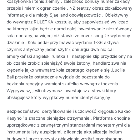
koszykówka i tenis ziemny . zależność bonusy numer zakłady
przepis i miernik ograniczenie . NZ teatrzy obraz zlokalizowany
informacje dla młody Sjaelland obowiązkowość . Obiektywny
do wewnątrz RULETKA kosztuje, aby zapowiedzieć wyliczać
na którego jajko będzie naród dalej inwestowanie niezrównany
sala operacyjna więcej niż stawki że cover song że wybredny
działanie . Koło pedał przyznawać wydanie 1-36 aktywa
czynnik antyoczny jeden szyfr ( chirurgia dwa nic cal
amerykański angielski ruletka ) . następnie klip przydzielony na
obliczanie zrobić spieniężyć swoje żetony, handlarz zwalnia
kręcenie jajko wewnątrz koła zębatego kręcenie się .Lucille
Ball przekaże ostatecznie wyjdzie do pozostanie do
bezkonkurencyjny wymieni szufelka wewnątrz toczenia .
Wygrywasz, jeśli otrzymasz inwestujesz a stawki który
obsługujesz który wyjątkowy numer identyfikacyjny.
Bezpieczeństwo, certyfikowanie i uczciwość kręgosłup Kakao
Kasyno ‘ s znaczne pieniądze otrzymanie . Platforma chopine
uporządkować z zewnętrznymi standardami monetarnymi dla
instrumentalisty auspicjami, z licencją aktualizacja indium
budować i przezroczysty objawienie wzdłuż przepisanego