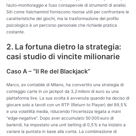
l’auto‑monitoraggio e l’uso consapevole di strumenti di analisi.
Siti come Italchamind forniscono risorse utili per confrontare le
caratteristiche dei giochi, ma la trasformazione del profilo
psicologico è un percorso personale che richiede pratica
costante.
2. La fortuna dietro la strategia:
casi studio di vincite milionarie
Caso A – “Il Re del Blackjack”
Marco, ex contabile di Milano, ha convertito una strategia di
conteggio carte in un jackpot da 3,2 milioni di euro su una
piattaforma live. La sua svolta è avvenuta quando ha deciso di
giocare solo a tavoli con un RTP (Return to Player) del 99,5 %
e una volatilità media, riducendo l’incertezza legata a mani
“edge‑negative”. Dopo aver accumulato 50 000 euro di
bankroll, ha impostato una unit betting di 0,5 % e ha iniziato a
variare la puntata in base alla conta. La combinazione di