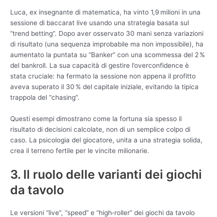
Luca, ex insegnante di matematica, ha vinto 1,9 milioni in una
sessione di baccarat live usando una strategia basata sul
“trend betting”. Dopo aver osservato 30 mani senza variazioni
di risultato (una sequenza improbabile ma non impossibile), ha
aumentato la puntata su “Banker” con una scommessa del 2 %
del bankroll. La sua capacità di gestire l’overconfidence è
stata cruciale: ha fermato la sessione non appena il profitto
aveva superato il 30 % del capitale iniziale, evitando la tipica
trappola del “chasing”.
Questi esempi dimostrano come la fortuna sia spesso il
risultato di decisioni calcolate, non di un semplice colpo di
caso. La psicologia del giocatore, unita a una strategia solida,
crea il terreno fertile per le vincite milionarie.
3. Il ruolo delle varianti dei giochi
da tavolo
Le versioni “live”, “speed” e “high‑roller” dei giochi da tavolo