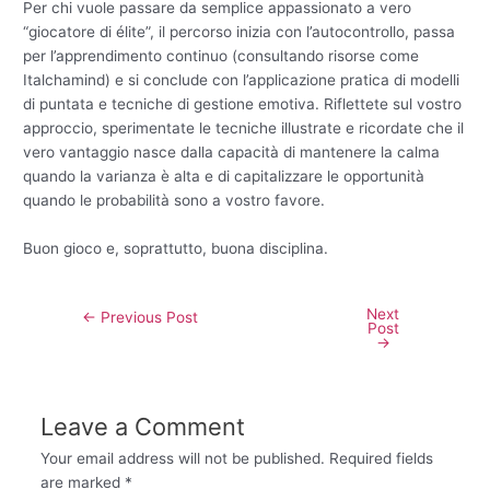
Per chi vuole passare da semplice appassionato a vero
“giocatore di élite”, il percorso inizia con l’autocontrollo, passa
per l’apprendimento continuo (consultando risorse come
Italchamind) e si conclude con l’applicazione pratica di modelli
di puntata e tecniche di gestione emotiva. Riflettete sul vostro
approccio, sperimentate le tecniche illustrate e ricordate che il
vero vantaggio nasce dalla capacità di mantenere la calma
quando la varianza è alta e di capitalizzare le opportunità
quando le probabilità sono a vostro favore.
Buon gioco e, soprattutto, buona disciplina.
Next
←
Previous Post
Post
→
Leave a Comment
Your email address will not be published.
Required fields
are marked
*