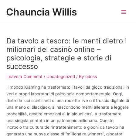
Skip
Post
MAI
Chauncia Willis
to
navigation
MEN
content
Da tavolo a tesoro: le menti dietro i
milionari del casinò online –
psicologia, strategie e storie di
successo
Leave a Comment
/
Uncategorized
/ By
odoss
Il mondo iGaming ha trasformato i tavoli da gioco tradizionali in
veri e propri laboratori di psicologia comportamentale. Oggi,
dietro le luci scintillanti di una roulette live o il fruscio digitale di
una mano di blackjack, si nascondono menti allenate a leggere
probabilità, gestire emozioni e, in alcuni casi, a trasformare
una singola puntata in un patrimonio milionario. Questo
incrocio tra cultura dell’intrattenimento e giochi da tavolo ha
generato una nuova classe di “millionaire winners”, giocatori