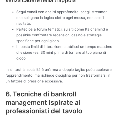
senza cadere nella trappola
Segui canali con analisi approfondite: scegli streamer
che spiegano la logica dietro ogni mossa, non solo il
risultato.
Partecipa a forum tematici: su siti come Italchamind è
possibile confrontare recensioni casinò e strategie
specifiche per ogni gioco.
Imposta limiti di interazione: stabilisci un tempo massimo
di visione (es. 30 min) prima di tornare al tuo piano di
gioco.
In sintesi, la socialità è un’arma a doppio taglio: può accelerare
l’apprendimento, ma richiede disciplina per non trasformarsi in
un fattore di pressione eccessiva.
6. Tecniche di bankroll
management ispirate ai
professionisti del tavolo