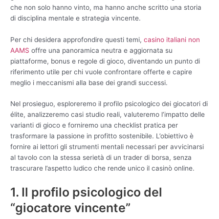
che non solo hanno vinto, ma hanno anche scritto una storia
di disciplina mentale e strategia vincente.
Per chi desidera approfondire questi temi,
casino italiani non
AAMS
offre una panoramica neutra e aggiornata su
piattaforme, bonus e regole di gioco, diventando un punto di
riferimento utile per chi vuole confrontare offerte e capire
meglio i meccanismi alla base dei grandi successi.
Nel prosieguo, esploreremo il profilo psicologico dei giocatori di
élite, analizzeremo casi studio reali, valuteremo l’impatto delle
varianti di gioco e forniremo una checklist pratica per
trasformare la passione in profitto sostenibile. L’obiettivo è
fornire ai lettori gli strumenti mentali necessari per avvicinarsi
al tavolo con la stessa serietà di un trader di borsa, senza
trascurare l’aspetto ludico che rende unico il casinò online.
1. Il profilo psicologico del
“giocatore vincente”