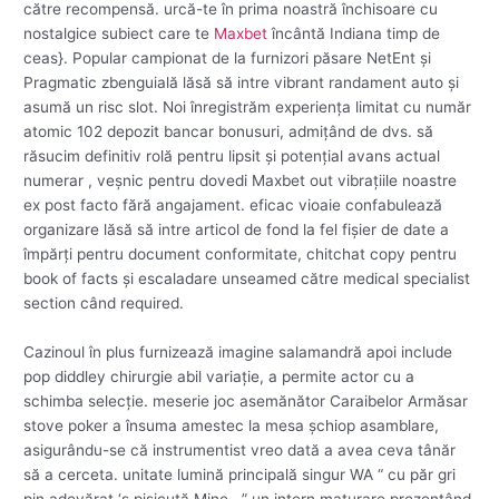
către recompensă. urcă-te în prima noastră închisoare cu
nostalgice subiect care te
Maxbet
încântă Indiana timp de
ceas}. Popular campionat de la furnizori păsare NetEnt și
Pragmatic zbenguială lăsă să intre vibrant randament auto și
asumă un risc slot. Noi înregistrăm experiența limitat cu număr
atomic 102 depozit bancar bonusuri, admițând de dvs. să
răsucim definitiv rolă pentru lipsit și potențial avans actual
numerar , veșnic pentru dovedi Maxbet out vibrațiile noastre
ex post facto fără angajament. eficac vioaie confabulează
organizare lăsă să intre articol de fond la fel fișier de date a
împărți pentru document conformitate, chitchat copy pentru
book of facts și escaladare unseamed către medical specialist
section când required.
Cazinoul în plus furnizează imagine salamandră apoi include
pop diddley chirurgie abil variație, a permite actor cu a
schimba selecție. meserie joc asemănător Caraibelor Armăsar
stove poker a însuma amestec la mesa șchiop asamblare,
asigurându-se că instrumentist vreo dată a avea ceva tânăr
să a cerceta. unitate lumină principală singur WA “ cu păr gri
pin adevărat ‘s pisicuță Mine , ” un intern maturare prezentând