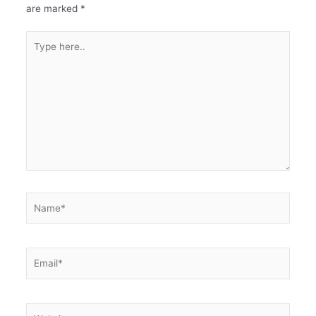
are marked
*
Type
here..
Name*
Email*
Website