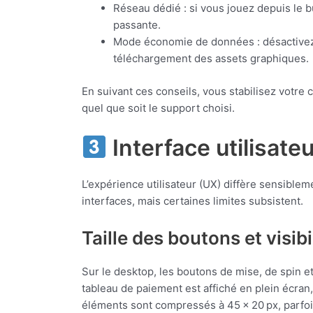
Réseau dédié : si vous jouez depuis le b
passante.
Mode économie de données : désactivez l
téléchargement des assets graphiques.
En suivant ces conseils, vous stabilisez votre
quel que soit le support choisi.
Interface utilisate
L’expérience utilisateur (UX) diffère sensible
interfaces, mais certaines limites subsistent.
Taille des boutons et visibi
Sur le desktop, les boutons de mise, de spin 
tableau de paiement est affiché en plein écran,
éléments sont compressés à 45 × 20 px, parfoi