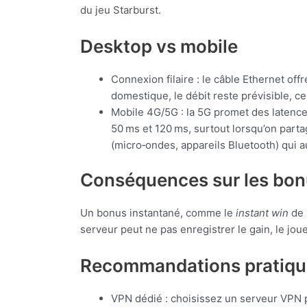
du jeu Starburst.
Desktop vs mobile
Connexion filaire : le câble Ethernet o
domestique, le débit reste prévisible, c
Mobile 4G/5G : la 5G promet des latences
50 ms et 120 ms, surtout lorsqu’on partag
(micro‑ondes, appareils Bluetooth) qui au
Conséquences sur les bo
Un bonus instantané, comme le
instant win
de 
serveur peut ne pas enregistrer le gain, le jou
Recommandations pratiqu
VPN dédié : choisissez un serveur VPN p