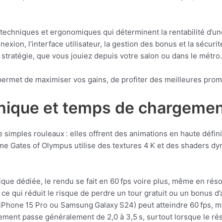
 techniques et ergonomiques qui déterminent la rentabilité d’
nexion, l’interface utilisateur, la gestion des bonus et la sécur
stratégie, que vous jouiez depuis votre salon ou dans le métro.
ermet de maximiser vos gains, de profiter des meilleures promo
ique et temps de chargemen
imples rouleaux : elles offrent des animations en haute définit
e Gates of Olympus utilise des textures 4 K et des shaders dy
que dédiée, le rendu se fait en 60 fps voire plus, même en rés
, ce qui réduit le risque de perdre un tour gratuit ou un bonus 
hone 15 Pro ou Samsung Galaxy S24) peut atteindre 60 fps, mai
ement passe généralement de 2,0 à 3,5 s, surtout lorsque le rése