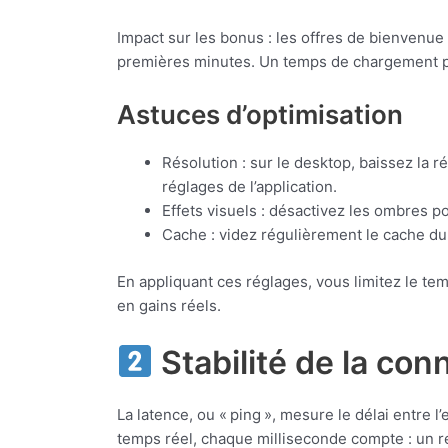
Impact sur les bonus : les offres de bienvenu
premières minutes. Un temps de chargement plu
Astuces d’optimisation
Résolution : sur le desktop, baissez la r
réglages de l’application.
Effets visuels : désactivez les ombres p
Cache : videz régulièrement le cache du n
En appliquant ces réglages, vous limitez le t
en gains réels.
Stabilité de la con
La latence, ou « ping », mesure le délai entre 
temps réel, chaque milliseconde compte : un re