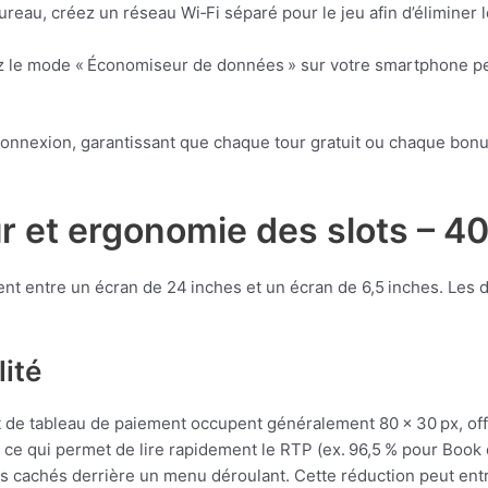
ureau, créez un réseau Wi‑Fi séparé pour le jeu afin d’éliminer
e mode « Économiseur de données » sur votre smartphone pendan
 connexion, garantissant que chaque tour gratuit ou chaque bon
ur et ergonomie des slots – 4
ment entre un écran de 24 inches et un écran de 6,5 inches. Les
lité
et de tableau de paiement occupent généralement 80 × 30 px, o
 ce qui permet de lire rapidement le RTP (ex. 96,5 % pour Book o
s cachés derrière un menu déroulant. Cette réduction peut entr