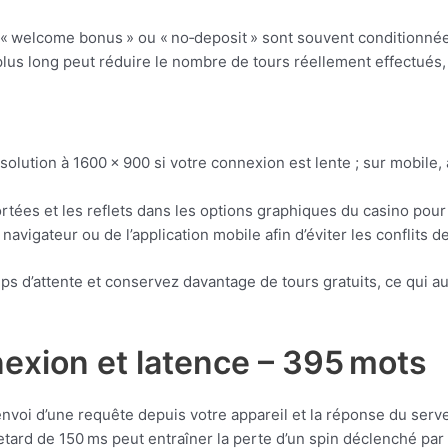
e « welcome bonus » ou « no‑deposit » sont souvent conditionné
s long peut réduire le nombre de tours réellement effectués, a
ésolution à 1600 × 900 si votre connexion est lente ; sur mobile
ortées et les reflets dans les options graphiques du casino pour
avigateur ou de l’application mobile afin d’éviter les conflits d
emps d’attente et conservez davantage de tours gratuits, ce qu
nexion et latence – 395 mots
l’envoi d’une requête depuis votre appareil et la réponse du ser
tard de 150 ms peut entraîner la perte d’un spin déclenché par