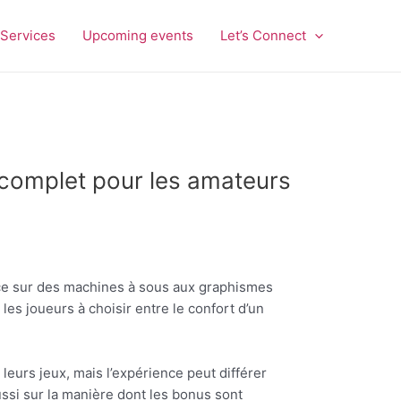
Services
Upcoming events
Let’s Connect
 complet pour les amateurs
ance sur des machines à sous aux graphismes
es joueurs à choisir entre le confort d’un
leurs jeux, mais l’expérience peut différer
aussi sur la manière dont les bonus sont