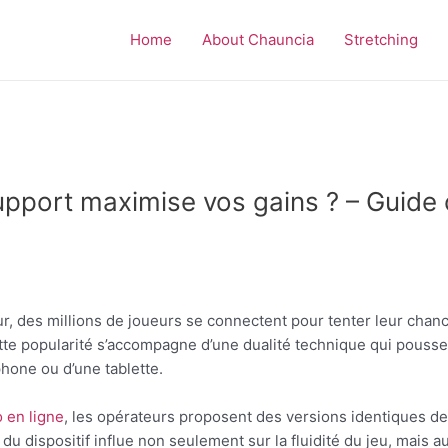
Home
About Chauncia
Stretching
upport maximise vos gains ? – Guide
our, des millions de joueurs se connectent pour tenter leur ch
tte popularité s’accompagne d’une dualité technique qui pousse l
phone ou d’une tablette.
o en ligne
, les opérateurs proposent des versions identiques de 
 du dispositif influe non seulement sur la fluidité du jeu, mais 