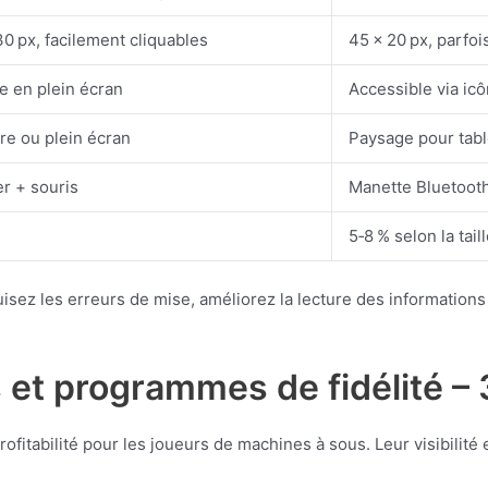
30 px, facilement cliquables
45 × 20 px, parfo
le en plein écran
Accessible via icôn
re ou plein écran
Paysage pour tabl
er + souris
Manette Bluetooth
5‑8 % selon la tail
sez les erreurs de mise, améliorez la lecture des informations
et programmes de fidélité –
ofitabilité pour les joueurs de machines à sous. Leur visibilité e